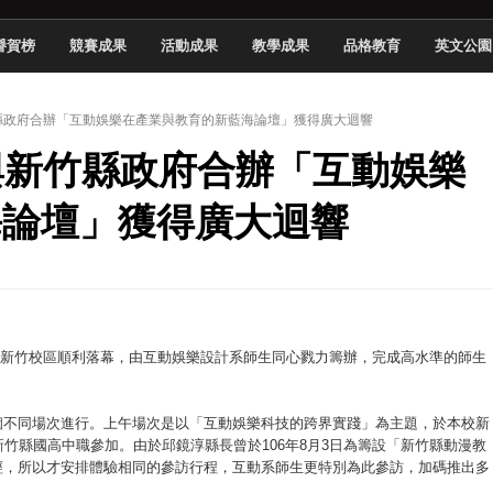
於技專校院電腦動畫競賽嶄露頭角
譽賀榜
競賽成果
活動成果
教學成果
品格教育
英文公園
中國科大雙校區學生會全國賽勇奪佳績
新竹畢典青銀共學、逐夢啟航
新竹縣政府合辦「互動娛樂在產業與教育的新藍海論壇」獲得廣大迴響
聲」與「Wwise」雙認證
系與新竹縣政府合辦「互動娛樂
慧餐飲管家獲全國第二名
長與青年學子溫馨對談 傳遞品格與智慧力量
海論壇」獲得廣大迴響
學生蛻變成金融新星
 燃爆傳統與現代
日於新竹校區順利落幕，由互動娛樂設計系師生同心戮力籌辦，完成高水準的師生
個不同場次進行。上午場次是以「互動娛樂科技的跨界實踐」為主題，於本校新
竹縣國高中職參加。由於邱鏡淳縣長曾於106年8月3日為籌設「新竹縣動漫教
經，所以才安排體驗相同的參訪行程，互動系師生更特別為此參訪，加碼推出多