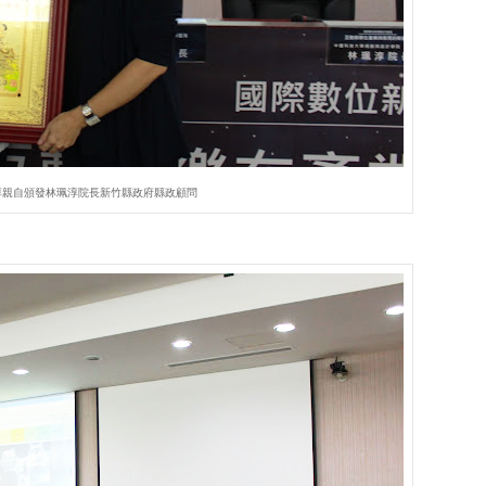
淳親自頒發林珮淳院長新竹縣政府縣政顧問