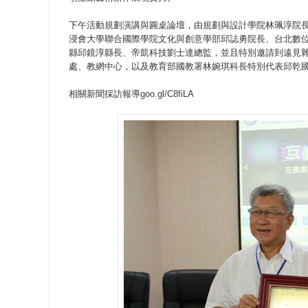
下午活動規劃演講與圓桌論壇，由規劃與設計學院林珮淳院長
浸會大學聯合國際學院文化與創意學部邱誌勇院長、台北數
縣邱鏡淳縣長、帝凱科技劉士達總監，並且特別邀請到遠見
處、教網中心，以及教育部國教署林婉琪科長特別代表邱乾
相關新聞採訪報導
goo.gl/C8fiLA