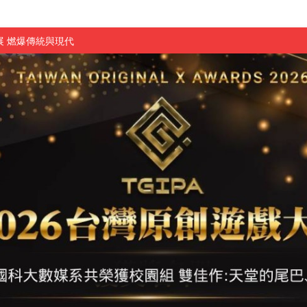
原創遊戲大賞雙佳作
國大專廣播詞競賽英文組佳作
融轉型與數位正義
介紹比賽」成績出爐
素養」 點亮智慧金融時代的跨域新局
學子
探索金融實習優勢
頓國際影展最高榮譽白金獎
新創遊戲抱回金點新秀獎
全國實務專題競賽第一名
 2026 TSID 提出具體舊建築再利用提案