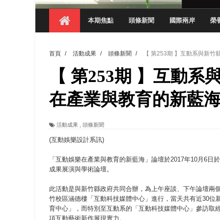
【 第404期 】從創意到實踐 數媒系學生
本期焦點
頭條新聞
國際兩岸
榮
【 第404期 】以品格奠基、用領導領航：
【 第404期 】此夏，向未來！ 中國科大
首頁
/
活動成果
/
頭條新聞
/
【 第253期 】互動系與
領航AI創先例！ 數媒系錄音室獲「杜比全景
【 第253期 】互動
觀管系展現跨域創新與實作育人成效 AI智
學務處舉辦「董事長『聊』心室」 上官董事
在產業與教育的新藍
成人之美成就學生夢想 菁英學程陪伴財金系
活動成果
,
頭條新聞
金曲陣容強勢進駐！中國科大原民音樂成果展
(互動娛樂設計系訊)
「互動娛樂在產業與教育的新藍海」論壇於2017年10月6
成果展演與學術論壇。
此活動是與新竹縣政府共同合辦，為上午座談、下午論壇兩
竹校區涵德樓「互動科技媒體中心」進行，當天共有近30位新
育中心」，而特別至互動系的「互動科技媒體中心」參訪取
項互動藝術新作展現實力。