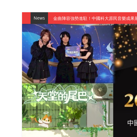
News
數媒系《天堂的尾巴》、《礦影》勇奪台灣
師生攜手磨練一個月！觀管系榮獲天籟盃全
一銀彭仁主中國科大開講 解密AI時代的金
通識教育中心主辦「114學年度AI英文自我
數據後的溫度：財金系傑出校友共議「人文
森城建設股份有限公司捐贈 嘉惠行管系莘莘
產學合作新里程！財金系師生參訪中租控股 
英文公園 315期
【 第404期 】影視系榮獲59屆美國休士
【 第404期 】你抓得到我嗎？數媒系VR
【 第404期 】數媒系《光影潛歷史》榮獲
【 第404期 】探索空間設計解方 室設系學子於