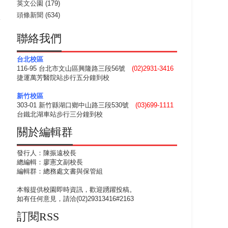
英文公園
(179)
頭條新聞
(634)
港
聯絡我們
台北校區
116-95 台北市文山區興隆路三段56號
(02)2931-3416
捷運萬芳醫院站步行五分鐘到校
新竹校區
303-01 新竹縣湖口鄉中山路三段530號
(03)699-1111
台鐵北湖車站步行三分鐘到校
關於編輯群
發行人：陳振遠校長
總編輯：廖憲文副校長
編輯群：總務處文書與保管組
本報提供校園即時資訊，歡迎踴躍投稿。
如有任何意見，請洽(02)29313416#2163
訂閱RSS