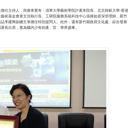
擔任主持人，與會來賓有：清華大學藝術學院許素朱院長、北京師範大學-香
位藝術基金會黃文浩執行長、工研院服務系統科技中心張嬋如資深管理師、新竹
雜誌李建興副總主筆擔任特別提問人。此外，還有新竹縣政府文化處、綜合發展
國署長出席，實為國內少有的產、官、學界盛事。