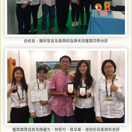
俞校長、羅研發長及秦興和指導老與獲獎同學合影
獲獎團隊成員為陳儷文，林宥均，蔡阜蓁，謝雨彤與秦興和老師