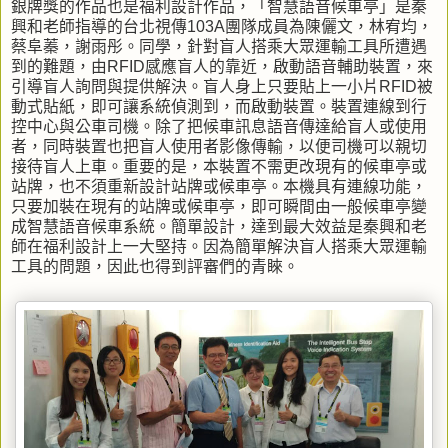
銀牌獎的作品也是福利設計作品，「智慧語音候車亭」是秦
興和老師指導的台北視傳103A團隊成員為陳儷文，林宥均，
蔡阜蓁，謝雨彤。同學，針對盲人搭乘大眾運輸工具所遭遇
到的難題，由RFID感應盲人的靠近，啟動語音輔助裝置，來
引導盲人詢問與提供解決。盲人身上只要貼上一小片RFID被
動式貼紙，即可讓系統偵測到，而啟動裝置。裝置連線到行
控中心與公車司機。除了把候車訊息語音傳達給盲人或使用
者，同時裝置也把盲人使用者影像傳輸，以便司機可以親切
接待盲人上車。重要的是，本裝置不需更改現有的候車亭或
站牌，也不須重新設計站牌或候車亭。本機具有連線功能，
只要加裝在現有的站牌或候車亭，即可瞬間由一般候車亭變
成智慧語音候車系統。簡單設計，達到最大效益是秦興和老
師在福利設計上一大堅持。因為簡單解決盲人搭乘大眾運輸
工具的問題，因此也得到評審們的青睞。