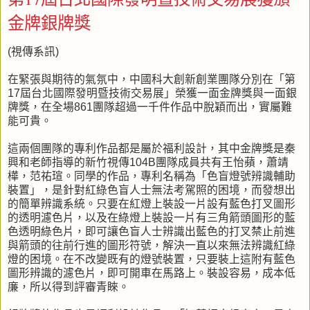
金牌銀牌獎
(視傳系訊)
在緊張與期待的氣氛中，中國科大創新創業團隊分別在「第
17屆台北國際發明暨技術交易展」榮獲一面金牌獎與一面銀
牌獎，在全場861團隊超過一千件作品中脫穎而出，實屬難
能可貴。
這兩個團隊的專利作品都是屬於福利設計，其中金牌獎是秦
興和老師指導的新竹視傳104B團隊成員共有王怡蘋，蕭靖
樺，范祐瑄。同學的作品，專利名稱為「色盲燈號辨識輔助
裝置」，是針對紅綠色盲人士無法考駕照的困境，而發想出
的簡單辨識系統。只要在紅燈上裝設一片設有藍色打叉圖形
的透明濾色片，以及在綠燈上裝設一片有三角箭頭圖形的藍
色透明綠色片，即可讓色盲人士辨識出藍色的打叉禁止前進
與箭頭的往前行進的圖形符號，解決一直以來無法辨識紅綠
燈的困境。在不改變既有的燈號裝置，只要裝上這附有藍色
圖形辨識的濾色片，即可開車在馬路上。裝設容易，成本低
廉，所以得到評審青睞。