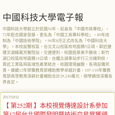
中國科技大學電子報
中國科技大學創立於民國54年，前身為「中國市政專校」，
72年配合國家發展，更名為「中國工商專科學校」，89年改
制為「中國技術學院」，94年8月正式改名為「中國科技大
學」。本校設雙校區，台北文山校區校地面積5公頃，鄰近捷
運文湖線萬芳醫院站，交通便利，校園造景美不勝收；新竹
湖口校區校地面積14公頃，台鐵北湖車站步行三分鐘到校，
靠近工業區與區域性產業結合，校園環境幽雅，各項設備完
善。連續12年榮獲教育部補助教學卓越計畫，107-110年獲教
育部高等教育深耕計畫補助合計29,240萬元，辦學績效深獲各
界肯定。
2017/10/11
【 第252期 】本校視覺傳達設計系參加
第17屆台北國際發明暨技術交易展獲頒