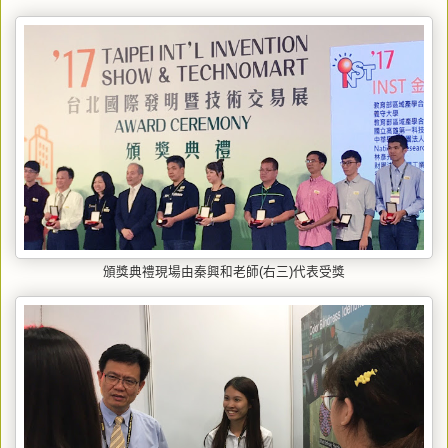
頒獎典禮現場由秦興和老師(右三)代表受獎