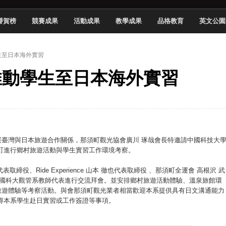
頓國際影展最高榮譽白金獎
譽賀榜
競賽成果
活動成果
教學成果
品格教育
英文公園
新創遊戲抱回金點新秀獎
全國實務專題競賽第一名
學生至日本海外實習
 2026 TSID 提出具體舊建築再利用提案
系推動學生至日本海外實習
於技專校院電腦動畫競賽嶄露頭角
中國科大雙校區學生會全國賽勇奪佳績
新竹畢典青銀共學、逐夢啟航
聲」與「Wwise」雙認證
臺灣與日本旅遊合作關係，那須町觀光協會廣川 琢哉會長特邀請中國科技大
那須町進行鄉村旅遊活動與學生實習工作環境考察。
締役、Ride Experience 山本 徹也代表取締役 、那須町全運會 高根沢 武
中國科大觀管系教師代表進行交流拜會。並安排鄉村旅遊活動體驗、溫泉旅館環
旅遊體驗等考察活動。與會那須町觀光業者相當歡迎本系提供具有日文溝通能力
得本系學生赴日實習或工作簽證等事項。