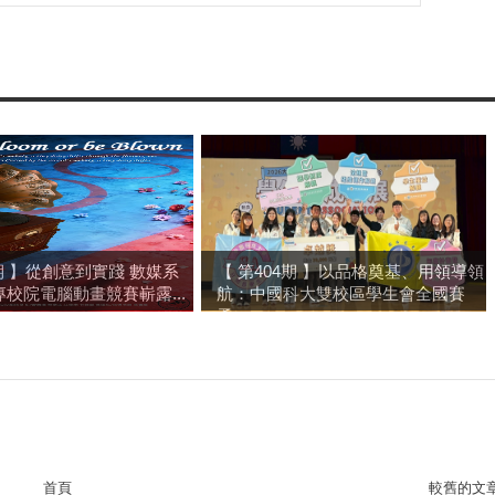
4期 】從創意到實踐 數媒系
【 第404期 】以品格奠基、用領導領
校院電腦動畫競賽嶄露...
航：中國科大雙校區學生會全國賽
勇...
首頁
較舊的文