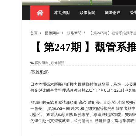
【 第404期 】影視系榮獲59屆美國休士
本期焦點
頭條新聞
國際兩岸
榮
【 第404期 】你抓得到我嗎？數媒系VR
【 第404期 】數媒系《光影潛歷史》榮獲
首頁
/
國際兩岸
/
頭條新聞
/
【 第247期 】觀管系推動
【 第404期 】探索空間設計解方 室設系學子於
【 第247期 】觀管
【 第404期 】從創意到實踐 數媒系學生
【 第404期 】以品格奠基、用領導領航：
國際兩岸
,
頭條新聞
【 第404期 】此夏，向未來！ 中國科大
(觀管系訊)
領航AI創先例！ 數媒系錄音室獲「杜比全景
日本本州枥木縣那須町極力推動鄉村旅遊發展，為進一步發展
觀光與休閒事業管理系派教師於2017年7月8日至12日赴
那須町觀光協會邀請那須町 高久 勝町長、山水閣 片岡 校夫代表取
一會長、那須動物王國 鈴木 和也總支配等觀光相關業者與
境評估、旅遊活動規劃與服務專業、導遊與翻譯功能、雙鐵
的學生赴日實習或就業，並將請高久 勝町長協助當地業者取