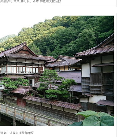
與那須町 高久 勝町長、鈴木 和也總支配合照
會津東山溫泉向瀧旅館考察