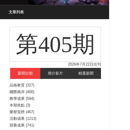
文章列表
第405期
2026年7月22日出刊
新聞分類
簡介影片
精選新聞
學
品格教育
(327)
國際兩岸
(400)
教學成果
(594)
本期焦點
(3)
榮譽賀榜
(467)
活動成果
(1213)
競賽成果
(741)