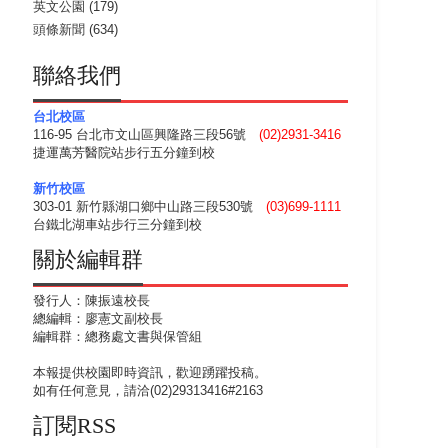
英文公園
(179)
頭條新聞
(634)
聯絡我們
台北校區
116-95 台北市文山區興隆路三段56號
(02)2931-3416
捷運萬芳醫院站步行五分鐘到校
新竹校區
303-01 新竹縣湖口鄉中山路三段530號
(03)699-1111
台鐵北湖車站步行三分鐘到校
關於編輯群
發行人：陳振遠校長
總編輯：廖憲文副校長
編輯群：總務處文書與保管組
本報提供校園即時資訊，歡迎踴躍投稿。
如有任何意見，請洽(02)29313416#2163
訂閱RSS