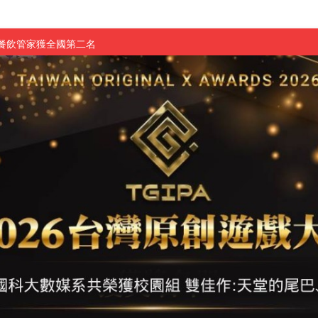
慧餐飲管家獲全國第二名
長與青年學子溫馨對談 傳遞品格與智慧力量
學生蛻變成金融新星
 燃爆傳統與現代
原創遊戲大賞雙佳作
國大專廣播詞競賽英文組佳作
融轉型與數位正義
介紹比賽」成績出爐
素養」 點亮智慧金融時代的跨域新局
學子
探索金融實習優勢