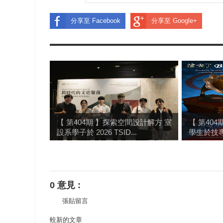
分享至 Facebook
分享至 Google+
【 第404期 】探索空間設計解方 室
【 第40
設系學子於 2026 TSID...
學生於技專
0 意見 :
張貼留言
較新的文章