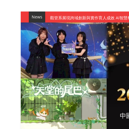
News
觀管系展現跨域創新與實作育人成效 AI智
學務處舉辦「董事長『聊』心室」 上官董事
成人之美成就學生夢想 菁英學程陪伴財金系
金曲陣容強勢進駐！中國科大原民音樂成果展
數媒系《天堂的尾巴》、《礦影》勇奪台灣
師生攜手磨練一個月！觀管系榮獲天籟盃全
一銀彭仁主中國科大開講 解密AI時代的金
通識教育中心主辦「114學年度AI英文自我
數據後的溫度：財金系傑出校友共議「人文
森城建設股份有限公司捐贈 嘉惠行管系莘莘
產學合作新里程！財金系師生參訪中租控股 
英文公園 315期