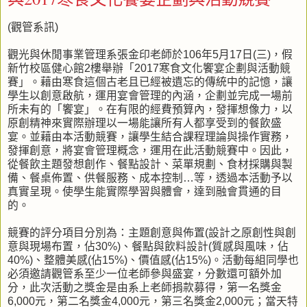
(觀管系訊)
觀光與休閒事業管理系張金印老師於106年5月17日(三)，假
新竹校區健心館2樓舉辦「2017寒食文化饗宴企劃與活動競
賽」。藉由寒食這個古老且已經被遺忘的傳統中的記憶，讓
學生以創意啟航，運用宴會管理的內涵，企劃並完成一場前
所未有的「饗宴」。在有限的經費預算內，發揮想像力，以
原創精神來實際辦理以一場能讓所有人都享受到的餐飲盛
宴。並藉由本活動競賽，讓學生結合課程理論與操作實務，
發揮創意，將宴會管理概念，運用在此活動競賽中。因此，
從餐飲主題發想創作、餐點設計、菜單規劃、食材採購與製
備、餐桌佈置、供餐服務、成本控制…等，透過本活動予以
真實呈現。使學生能實際學習與體會，達到融會貫通的目
的。
競賽的評分項目分別為：主題創意與佈置(設計之原創性與創
意與現場布置，佔30%)、餐點與飲料設計(質感與風味，佔
40%)、整體美感(佔15%)、價值感(佔15%)。活動每組同學也
必須邀請觀管系至少一位老師參與盛宴，分數還可額外加
分，此次活動之獎金是由系上老師捐款募得，第一名獎金
6,000元，第二名獎金4,000元，第三名獎金2,000元；當天特