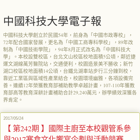
中國科技大學電子報
中國科技大學創立於民國54年，前身為「中國市政專校」，
72年配合國家發展，更名為「中國工商專科學校」，89年改
制為「中國技術學院」，94年8月正式改名為「中國科技大
學」。本校設雙校區，台北文山校區校地面積5公頃，鄰近捷
運文湖線萬芳醫院站，交通便利，校園造景美不勝收；新竹
湖口校區校地面積14公頃，台鐵北湖車站步行三分鐘到校，
靠近工業區與區域性產業結合，校園環境幽雅，各項設備完
善。連續12年榮獲教育部補助教學卓越計畫，107-110年獲教
育部高等教育深耕計畫補助合計29,240萬元，辦學績效深獲各
界肯定。
2017/05/24
【 第242期 】國際主廚至本校觀管系參
與2017寒食文化饗宴企劃與活動競賽