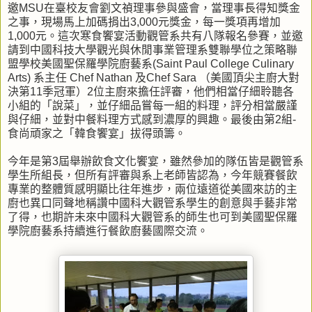
邀MSU在臺校友會劉文禎理事參與盛會，當理事長得知獎金
之事，現場馬上加碼捐出3,000元獎金，每一獎項再增加
1,000元。這次寒食饗宴活動觀管系共有八隊報名參賽，並邀
請到中國科技大學觀光與休閒事業管理系雙聯學位之策略聯
盟學校美國聖保羅學院廚藝系(Saint Paul College Culinary
Arts) 系主任 Chef Nathan 及Chef Sara （美國頂尖主廚大對
決第11季冠軍）2位主廚來擔任評審，他們相當仔細聆聽各
小組的「說菜」，並仔細品嘗每一組的料理，評分相當嚴謹
與仔細，並對中餐料理方式感到濃厚的興趣。最後由第2組-
食尚頑家之「韓食饗宴」拔得頭籌。
今年是第3屆舉辦飲食文化饗宴，雖然參加的隊伍皆是觀管系
學生所組長，但所有評審與系上老師皆認為，今年競賽餐飲
專業的整體質感明顯比往年進步，兩位遠道從美國來訪的主
廚也異口同聲地稱讚中國科大觀管系學生的創意與手藝非常
了得，也期許未來中國科大觀管系的師生也可到美國聖保羅
學院廚藝系持續進行餐飲廚藝國際交流。