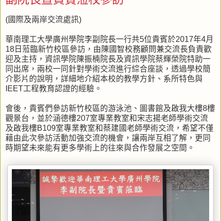
(國際及兩岸交流處訊)
華南理工大學廣州學院李副院長一行共5位貴賓於2017年4月
18日蒞臨新竹校區參訪，由陳國智校務顧問兼交流長負責歡
迎及主持，資訊學院陳振楠院長及資訊學院蔡輝榮院特助一
同出席，兩校一同針對學術交流進行綜合座談，透過學校簡
介影片的說明，詳細地介紹本校的教學方針、系所特色與
IEET工程教育認證的經驗。
會後，貴賓們參訪新竹校區的游泳池、圖書館及啟我大樓8樓
觀景台，並於涵德樓207室專業教室和宋志揚老師學術交流
及啟我樓B109室專業教室和蔡建國老師學術交流，希望不僅
藉由此次參訪活動加強交流的機會，讓兩岸互相了解，更同
時期望未來能有更多學術上的往來與合作發展之空間。