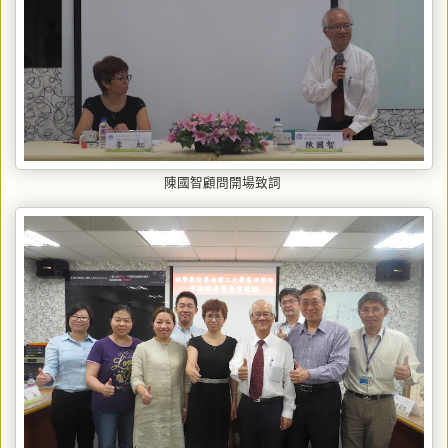
陳國智顧問開場致詞