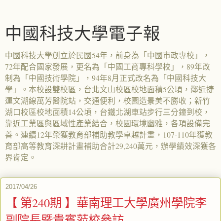
中國科技大學電子報
中國科技大學創立於民國54年，前身為「中國市政專校」，
72年配合國家發展，更名為「中國工商專科學校」，89年改
制為「中國技術學院」，94年8月正式改名為「中國科技大
學」。本校設雙校區，台北文山校區校地面積5公頃，鄰近捷
運文湖線萬芳醫院站，交通便利，校園造景美不勝收；新竹
湖口校區校地面積14公頃，台鐵北湖車站步行三分鐘到校，
靠近工業區與區域性產業結合，校園環境幽雅，各項設備完
善。連續12年榮獲教育部補助教學卓越計畫，107-110年獲教
育部高等教育深耕計畫補助合計29,240萬元，辦學績效深獲各
界肯定。
2017/04/26
【 第240期 】華南理工大學廣州學院李
副院長暨貴賓蒞校參訪