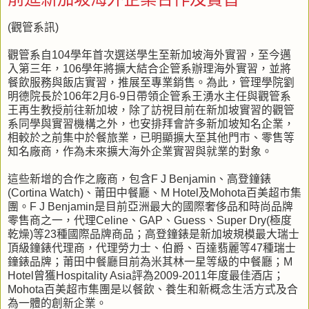
(觀管系訊)
觀管系自104學年首次選送學生至新加坡海外實習，至今邁
入第三年，106學年將擴大結合企管系辦理海外實習，並將
餐飲服務與飯店實習，推展至專業銷售。為此，管理學院劉
明德院長於106年2月6-9日帶領企管系王湧水主任與觀管系
王再生教授前往新加坡，除了訪視目前在新加坡實習的觀管
系同學與實習機構之外，也安排拜會許多新加坡知名企業，
相較於之前集中於餐旅業，已明顯擴大至其他門市、零售等
知名廠商，作為未來擴大海外企業實習與就業的對象。
這些新增的合作之廠商，包含F J Benjamin、高登鐘錶
(Cortina Watch)、莆田中餐廳、M Hotel及Mohota百美超市集
團。F J Benjamin是目前亞洲最大的國際奢侈品和時尚品牌
零售商之一，代理Celine、GAP、Guess、Super Dry(極度
乾燥)等23種國際品牌商品；高登鐘錶是新加坡規模最大瑞士
頂級鐘錶代理商，代理勞力士、伯爵、百達翡麗等47種瑞士
鐘錶品牌；莆田中餐廳目前為米其林一星等級的中餐廳；M
Hotel曾獲Hospitality Asia評為2009-2011年度最佳酒店；
Mohota百美超市集團是以餐飲、養生和新概念生活方式及合
為一體的創新企業。