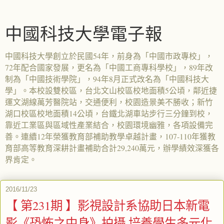
中國科技大學電子報
中國科技大學創立於民國54年，前身為「中國市政專校」，
72年配合國家發展，更名為「中國工商專科學校」，89年改
制為「中國技術學院」，94年8月正式改名為「中國科技大
學」。本校設雙校區，台北文山校區校地面積5公頃，鄰近捷
運文湖線萬芳醫院站，交通便利，校園造景美不勝收；新竹
湖口校區校地面積14公頃，台鐵北湖車站步行三分鐘到校，
靠近工業區與區域性產業結合，校園環境幽雅，各項設備完
善。連續12年榮獲教育部補助教學卓越計畫，107-110年獲教
育部高等教育深耕計畫補助合計29,240萬元，辦學績效深獲各
界肯定。
2016/11/23
【 第231期 】影視設計系協助日本新電
影《恐怖之中身》拍攝 培養學生多元化