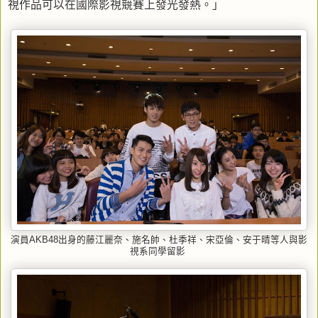
視作品可以在國際影視競賽上發光發熱。」
演員AKB48出身的藤江麗奈、施名帥、杜季祥、宋亞倫、安于晴等人與影
視系同學留影