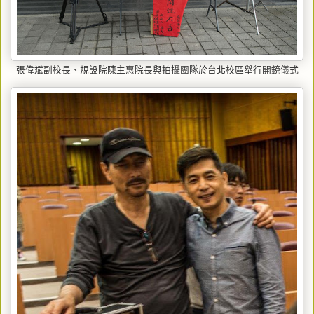
拍攝團隊於台北校區舉行開鏡儀式
張偉斌副校長、規設院陳主惠院長與