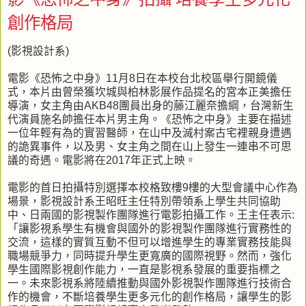
創作格局
(影視設計系)
電影《恐怖之中身》11月8日在本校台北校區舉行開鏡儀
式，本片由曾榮獲坎城與柏林影展作品提名的宮本正美擔任
導演，女主角由AKB48團員出身的藤江麗奈擔綱，台灣新生
代演員施名帥擔任本片男主角。《恐怖之中身》主要在描述
一位年輕有為的實習醫師，在山中及滅村案古宅裡親身遭遇
的詭異事件，以及男、女主角之間在山上發生一連串不可思
議的奇遇。電影將在2017年正式上映。
電影的首日拍攝特別選擇本校格致樓9樓的大型會議中心作為
場景，影視設計系王昭旺主任特別帶領系上學生共同協助
中、日兩國的影視製作團隊進行電影拍攝工作。王主任表示:
「讓影視系學生有機會與國外的影視製作團隊進行實務性的
交流，這樣的實質互動不但可以增進學生的專業實務技能與
職場競爭力，同時提升學生更寬廣的國際視野。然而，強化
學生國際影視創作能力，一直是影視系發展的重要指標之
一。未來影視系將陸續推動與國外影視製作團隊進行技術合
作的機會，不斷培養學生更多元化的創作格局，讓學生的影