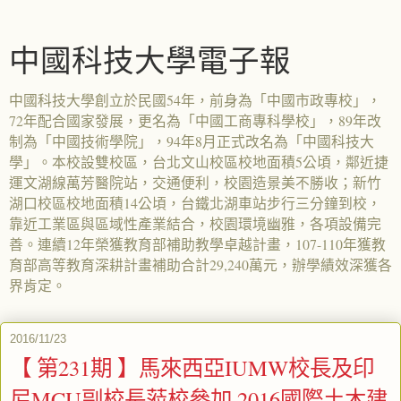
中國科技大學電子報
中國科技大學創立於民國54年，前身為「中國市政專校」，
72年配合國家發展，更名為「中國工商專科學校」，89年改
制為「中國技術學院」，94年8月正式改名為「中國科技大
學」。本校設雙校區，台北文山校區校地面積5公頃，鄰近捷
運文湖線萬芳醫院站，交通便利，校園造景美不勝收；新竹
湖口校區校地面積14公頃，台鐵北湖車站步行三分鐘到校，
靠近工業區與區域性產業結合，校園環境幽雅，各項設備完
善。連續12年榮獲教育部補助教學卓越計畫，107-110年獲教
育部高等教育深耕計畫補助合計29,240萬元，辦學績效深獲各
界肯定。
2016/11/23
【 第231期 】馬來西亞IUMW校長及印
尼MCU副校長蒞校參加 2016國際土木建