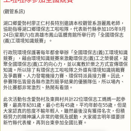
(觀管系訊)
湖口鄉愛勢村廖正仁村長特別邀請本校觀管系游麗鳳老師，
協助指導湖口鄉環保志工啦啦隊，代表新竹縣參加105年9月
24日(星期六)在高雄市鳳山區體育館所舉行的「全國環保志
(義)工環境知識競賽」。
行政院環境保護署每年都會舉辦「全國環保志(義)工環境知識
競賽」，藉由環境知識競賽來激勵環保志(義)工之榮譽感，凝
聚全國環保志(義)工的向心力，並以寓教於樂之方式宣傳環保
知識。所以除了有環保志工啦啦隊之外還有環境知識挑戰賽
及爭霸賽、人力發電機接力賽、環保特派員接力賽。因此，
參賽隊伍皆是各縣市激烈競爭結果的優勝隊伍，所以場內、
外比賽都非常激烈、熱鬧有看頭。
此次活動包含愛勢村及東興村共計22位環保志工媽媽一起參
賽，最高年紀81歲，最小也有45歲，平均年齡在55歲，但是
大家認真的態度不輸年輕人，雖然最後沒有獲得名次，但積
極努力的精神讓人非常的敬佩及感動，大家揚言明年還要拼
新竹縣代表權，再到台東參加全國比賽。