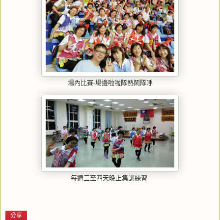
場內比賽-場邊啦啦隊熱鬧隊呼
每週三至四天晚上集訓練習
分享