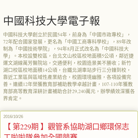
中國科技大學電子報
中國科技大學創立於民國54年，前身為「中國市政專校」，
72年配合國家發展，更名為「中國工商專科學校」，89年改
制為「中國技術學院」，94年8月正式改名為「中國科技大
學」。本校設雙校區，台北文山校區校地面積5公頃，鄰近捷
運文湖線萬芳醫院站，交通便利，校園造景美不勝收；新竹
湖口校區校地面積14公頃，台鐵北湖車站步行三分鐘到校，
靠近工業區與區域性產業結合，校園環境幽雅，各項設備完
善。連續12年榮獲教育部補助教學卓越計畫，107-110年獲教
育部高等教育深耕計畫補助合計29,240萬元，辦學績效深獲各
界肯定。
2016/10/26
【 第229期 】觀管系協助湖口鄉環保志
工啦啦隊參加全國競賽