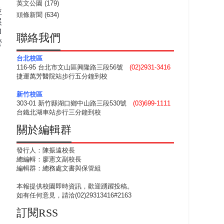
英文公園
(179)
並
頭條新聞
(634)
展
即
聯絡我們
管
台北校區
116-95 台北市文山區興隆路三段56號
(02)2931-3416
捷運萬芳醫院站步行五分鐘到校
新竹校區
303-01 新竹縣湖口鄉中山路三段530號
(03)699-1111
台鐵北湖車站步行三分鐘到校
關於編輯群
發行人：陳振遠校長
總編輯：廖憲文副校長
編輯群：總務處文書與保管組
本報提供校園即時資訊，歡迎踴躍投稿。
如有任何意見，請洽(02)29313416#2163
訂閱RSS