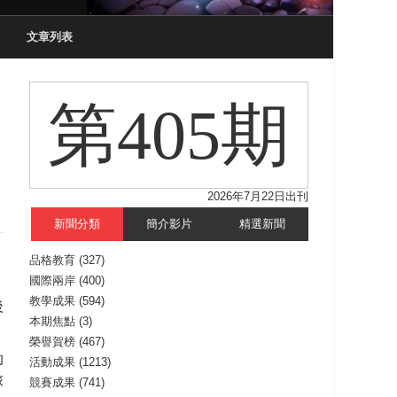
文章列表
第405期
2026年7月22日出刊
新聞分類
簡介影片
精選新聞
品格教育
(327)
國際兩岸
(400)
教學成果
(594)
後
本期焦點
(3)
榮譽賀榜
(467)
卻
活動成果
(1213)
旅
競賽成果
(741)