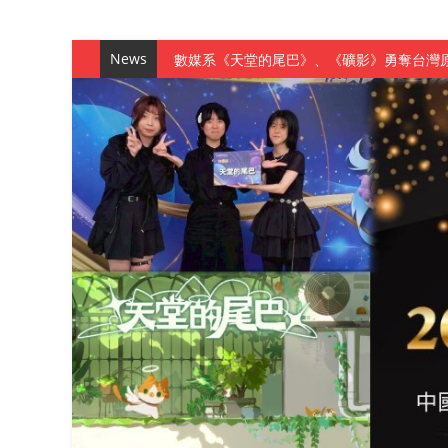
News
數媒系《天堂的尾巴》、《礦影》勇奪台灣
師生攜手磨練一個月！觀管系榮獲天籟盃全
一銀彭仁主中國科大開講 解密AI時代的金
通識教育中心主辦「114學年度AI英文自我
數據後的溫度：財金系傑出校友共議「人文
森城建設股份有限公司捐贈 嘉惠行管系莘莘
產學合作新里程！財金系師生參訪中租控股 
英文公園 315期
【 第404期 】影視系榮獲59屆美國休士
【 第404期 】你抓得到我嗎？數媒系VR
【 第404期 】數媒系《光影潛歷史》榮獲
【 第404期 】探索空間設計解方 室設系學子於