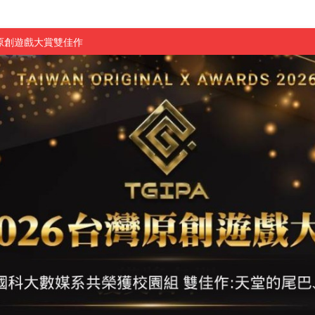
原創遊戲大賞雙佳作
國大專廣播詞競賽英文組佳作
融轉型與數位正義
介紹比賽」成績出爐
素養」 點亮智慧金融時代的跨域新局
學子
探索金融實習優勢
頓國際影展最高榮譽白金獎
新創遊戲抱回金點新秀獎
全國實務專題競賽第一名
 2026 TSID 提出具體舊建築再利用提案