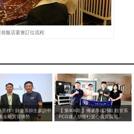
目前飯店宴會訂位流程
新里程！財金系師生參訪中
【 第404期 】傳遞幸福25載 觀管系
探索金融實習優勢
PCG達人烘焙社愛心義賣圓滿...