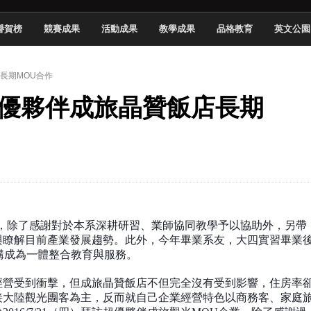
於技專校院電腦動畫競賽嶄露頭角
譽賀榜
競賽成果
活動成果
教學成果
品格教育
英文公園
中國科大雙校區學生會全國賽勇奪佳績
新竹畢典青銀共學、逐夢啟航
長期MOU合作
聲」與「Wwise」雙認證
系超優夥伴成旅晶贊飯店長期
慧餐飲管家獲全國第二名
長與青年學子溫馨對談 傳遞品格與智慧力量
學生蛻變成金融新星
 燃爆傳統與現代
，除了感謝對於本系深耕研習、業師協同教學予以協助外，另帶
與瞭解目前產業發展趨勢。此外，今年畢業系友，大四實習畢業
構成為一體整合教育與服務。
經營受到衝擊，但成旅晶贊飯店不但完全沒有受到影響，住房率
接大陸觀光團客為主，反而就自己企業經營特色以商務客、家庭