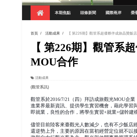
【 第404期 】從創意到實踐 數媒系學生
本期焦點
頭條新聞
國際兩岸
榮
【 第404期 】以品格奠基、用領導領航：
【 第404期 】此夏，向未來！ 中國科大
首頁
/
活動成果
/
【 第226期】觀管系超優夥伴成旅晶贊飯店
領航AI創先例！ 數媒系錄音室獲「杜比全景
【 第226期】觀管
觀管系展現跨域創新與實作育人成效 AI智
學務處舉辦「董事長『聊』心室」 上官董事
MOU合作
成人之美成就學生夢想 菁英學程陪伴財金系
活動成果
金曲陣容強勢進駐！中國科大原民音樂成果展
(觀管系訊)
觀管系於
2016/7/21
（四）拜訪成旅觀光
MOU
企業
進業界最新資訊、提供學生實習機會，藉此學習
即就業，良性的合作，將學生實習
+
就業
+
儲幹建
儘管目前陸客來臺觀光人數減少，也有不少飯店
還逆勢上升，主要的原因在當初經營定位就不以