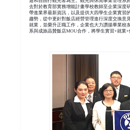
遊和自由行觀光客為主。觀光與休閒事業管理系
去對於教育部實務增能計畫學校教師至企業深度
帶進業界最新資訊，以及提供大四學生企業實習
趨勢，從中更針對飯店經營管理進行深度交換意
就業，並榮升正職工作，企業也大力讚揚畢業校
系與成旅晶贊飯店
MOU
合作，將學生實習
+
就業
+