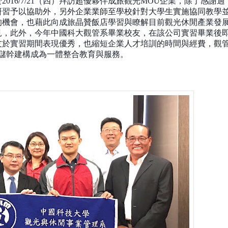
於
2016/7/21
（四）拜訪超優夥伴成旅觀光
MOU
企業，除了感謝過
研習予以協助外，另外企業業師至學校針對大學生實施協同教學
的機會，也藉此向成旅晶贊飯店學習與瞭解目前觀光休閒產業發
見，此外，今年中國科大觀管系畢業校友，在該公司實習畢業後
友於實習期間表現優秀，也縮短企業人才培訓的時間與經費，觀
儲幹建構成為一體整合教育與服務。