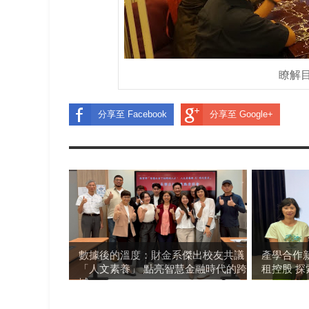
瞭解
分享至 Facebook
分享至 Google+
數據後的溫度：財金系傑出校友共議
產學合作
「人文素養」 點亮智慧金融時代的跨
租控股 
域...