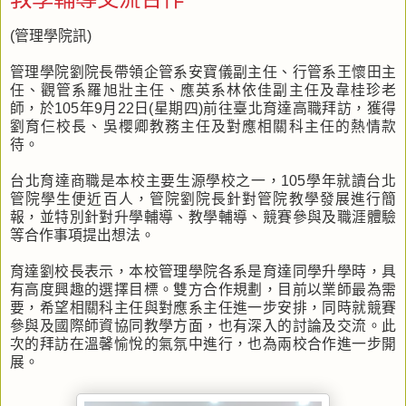
(管理學院訊)
管理學院劉院長帶領企管系安寶儀副主任、行管系王懷田主
任、觀管系羅旭壯主任、應英系林依佳副主任及韋桂珍老
師，於105年9月22日(星期四)前往臺北育達高職拜訪，獲得
劉育仨校長、吳櫻卿教務主任及對應相關科主任的熱情款
待。
台北育達商職是本校主要生源學校之一，105學年就讀台北
管院學生便近百人，管院劉院長針對管院教學發展進行簡
報，並特別針對升學輔導、教學輔導、競賽參與及職涯體驗
等合作事項提出想法。
育達劉校長表示，本校管理學院各系是育達同學升學時，具
有高度興趣的選擇目標。雙方合作規劃，目前以業師最為需
要，希望相關科主任與對應系主任進一步安排，同時就競賽
參與及國際師資協同教學方面，也有深入的討論及交流。此
次的拜訪在溫馨愉悅的氣氛中進行，也為兩校合作進一步開
展。