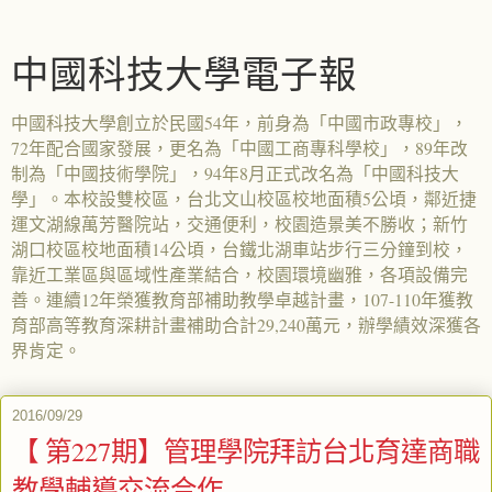
中國科技大學電子報
中國科技大學創立於民國54年，前身為「中國市政專校」，
72年配合國家發展，更名為「中國工商專科學校」，89年改
制為「中國技術學院」，94年8月正式改名為「中國科技大
學」。本校設雙校區，台北文山校區校地面積5公頃，鄰近捷
運文湖線萬芳醫院站，交通便利，校園造景美不勝收；新竹
湖口校區校地面積14公頃，台鐵北湖車站步行三分鐘到校，
靠近工業區與區域性產業結合，校園環境幽雅，各項設備完
善。連續12年榮獲教育部補助教學卓越計畫，107-110年獲教
育部高等教育深耕計畫補助合計29,240萬元，辦學績效深獲各
界肯定。
2016/09/29
【 第227期】管理學院拜訪台北育達商職
教學輔導交流合作