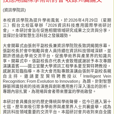
(資訊學院訊)
本校資訊學院為提升學術風氣，於2026年4月29日（星期
三）假台北校區舉辦「2026資訊科技應用國際學術研討
會」。本研討會旨在促進相關領域研究成果之交流與分享，
並探討全球智慧生活科技之發展趨勢。
大會開幕式由張劍平副校長兼資訊學院院長致詞揭開序幕。
張副校長於會中勉勵與會人員持續在資訊科技領域深耕，並
期許透過此學術交流平台，促進學術界與產業界的知識共
享。開幕式中，張副校長亦代表大會致贈感謝狀予本次專題
演講嘉賓——國立宜蘭大學資訊工程學系夏至賢特聘教授，
感謝其蒞臨指導。本次大會亮點專題演講由張劍平副校長親
自主持，邀請夏至賢特聘教授以「Intelligent Vein
Recognition: From Evolution to Innovation」為題，針對智慧
靜脈辨識技術的技術演進與創新應用進行深入淺出的剖析。
專題內容扎實，為現場與會者帶來豐富的學術啟發。
本研討會具備良好的歷史傳統與學術聲譽，迄今已邁入第十
七屆，歷年來吸引眾多學術界與產業界人士共襄盛舉，成為
資訊科技領域重要的交流平台。本屆研討會共收到來自全國