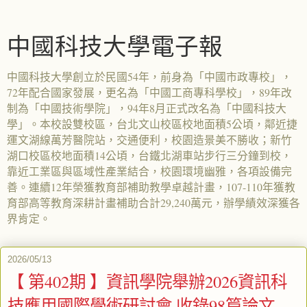
中國科技大學電子報
中國科技大學創立於民國54年，前身為「中國市政專校」，
72年配合國家發展，更名為「中國工商專科學校」，89年改
制為「中國技術學院」，94年8月正式改名為「中國科技大
學」。本校設雙校區，台北文山校區校地面積5公頃，鄰近捷
運文湖線萬芳醫院站，交通便利，校園造景美不勝收；新竹
湖口校區校地面積14公頃，台鐵北湖車站步行三分鐘到校，
靠近工業區與區域性產業結合，校園環境幽雅，各項設備完
善。連續12年榮獲教育部補助教學卓越計畫，107-110年獲教
育部高等教育深耕計畫補助合計29,240萬元，辦學績效深獲各
界肯定。
2026/05/13
【 第402期 】資訊學院舉辦2026資訊科
技應用國際學術研討會 收錄98篇論文