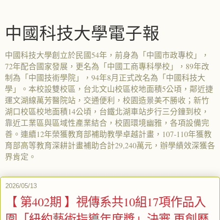
中國科技大學電子報
中國科技大學創立於民國54年，前身為「中國市政專校」，
72年配合國家發展，更名為「中國工商專科學校」，89年改
制為「中國技術學院」，94年8月正式改名為「中國科技大
學」。本校設雙校區，台北文山校區校地面積5公頃，鄰近捷
運文湖線萬芳醫院站，交通便利，校園造景美不勝收；新竹
湖口校區校地面積14公頃，台鐵北湖車站步行三分鐘到校，
靠近工業區與區域性產業結合，校園環境幽雅，各項設備完
善。連續12年榮獲教育部補助教學卓越計畫，107-110年獲教
育部高等教育深耕計畫補助合計29,240萬元，辦學績效深獲各
界肯定。
2026/05/13
【 第402期 】視傳系共10組17項作品入
圍「紐約藝術指導年度獎」決審 再創歷