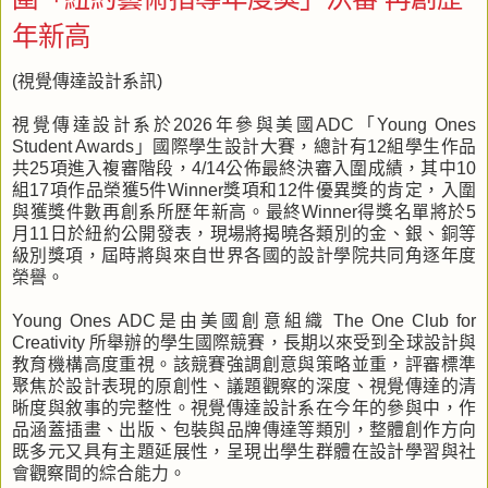
年新高
(視覺傳達設計系訊)
視覺傳達設計系於2026年參與美國ADC「Young Ones
Student Awards」國際學生設計大賽，總計有12組學生作品
共25項進入複審階段，4/14公佈最終決審入圍成績，其中10
組17項作品榮獲5件Winner獎項和12件優異獎的肯定，入圍
與獲獎件數再創系所歷年新高。最終Winner得獎名單將於5
月11日於紐約公開發表，現場將揭曉各類別的金、銀、銅等
級別獎項，屆時將與來自世界各國的設計學院共同角逐年度
榮譽。
Young Ones ADC是由美國創意組織 The One Club for
Creativity 所舉辦的學生國際競賽，長期以來受到全球設計與
教育機構高度重視。該競賽強調創意與策略並重，評審標準
聚焦於設計表現的原創性、議題觀察的深度、視覺傳達的清
晰度與敘事的完整性。視覺傳達設計系在今年的參與中，作
品涵蓋插畫、出版、包裝與品牌傳達等類別，整體創作方向
既多元又具有主題延展性，呈現出學生群體在設計學習與社
會觀察間的綜合能力。