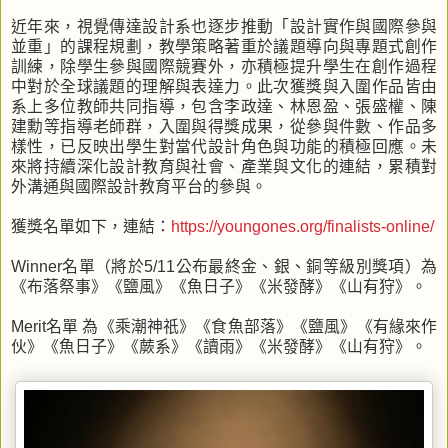
近年來，視覺傳達設計系也逐步推動「設計實作與國際參與
並重」的課程規劃，教學策略著重於議題導向與專題式創作
訓練，除學生參與國際競賽外，亦積極提升學生在創作過程
中對於全球議題的理解與表達力。此次獲獎與入圍作品皆由
系上多位教師共同指導，包含李政達、林恩盈、張盛權、陳
建勳等指導老師群，入圍與得獎成果，從參與件數、作品多
樣性，已反映出學生對當代設計角色與功能的積極回應。未
來將持續深化設計教育與社會、產業與文化的連結，累積對
外溝通與國際設計教育平台的參與。
獲獎名單如下，連結：
https://youngones.org/finalists-online/
Winner名單（將於5/11公布最終金、銀、銅等級別獎項）為
《布落祭事》《鹽風》《魚日子》《米發酵》《山有狩》。
Merit名單 為《乘潮神祇》《食魚部落》《鹽風》《有緣來作
伙》《魚日子》《蕨系》《讀雨》《米發酵》《山有狩》。