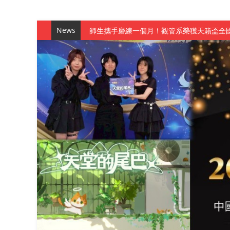
News
師生攜手磨練一個月！觀管系榮獲天籟盃全
一銀彭仁主中國科大開講 解密AI時代的金
通識教育中心主辦「114學年度AI英文自我
數據後的溫度：財金系傑出校友共議「人文
森城建設股份有限公司捐贈 嘉惠行管系莘莘
產學合作新里程！財金系師生參訪中租控股 
英文公園 315期
【 第404期 】影視系榮獲59屆美國休士
【 第404期 】你抓得到我嗎？數媒系VR
【 第404期 】數媒系《光影潛歷史》榮獲
【 第404期 】探索空間設計解方 室設系學子於
【 第404期 】從創意到實踐 數媒系學生