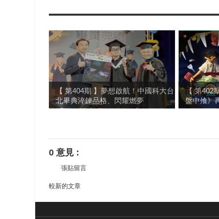
【 第404期 】夢想啟航！中國科大台
【 第40
北畢典淬鍊品格、閃耀燃夢
盤中飧》再
0 意見 :
張貼留言
較新的文章