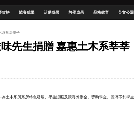
中國科大雙校區學生會全國賽勇奪佳績
譽賀榜
競賽成果
活動成果
教學成果
品格教育
英文公園
新竹畢典青銀共學、逐夢啟航
聲」與「Wwise」雙認證
土木系莘莘學子
慧餐飲管家獲全國第二名
江秉味先生捐贈 嘉惠土木系莘莘
長與青年學子溫馨對談 傳遞品格與智慧力量
學生蛻變成金融新星
 燃爆傳統與現代
原創遊戲大賞雙佳作
整，作為土木系所系所特色發展、學生證照及競賽獎勵金、獎助學金、經濟不利學生
。