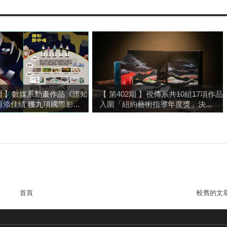
2期 】數媒系動畫作品《誰知
【 第402期 】視傳系共10組17項作品
添佳績 獲九項國際影...
入圍「紐約藝術指導年度獎」決...
首頁
較舊的文