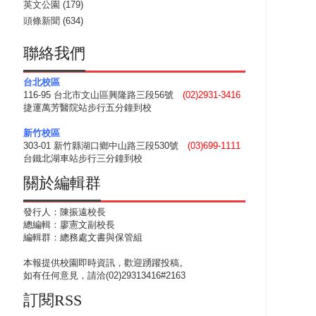
英文公園
(179)
頭條新聞
(634)
聯絡我們
台北校區
116-95 台北市文山區興隆路三段56號
(02)2931-3416
捷運萬芳醫院站步行五分鐘到校
新竹校區
303-01 新竹縣湖口鄉中山路三段530號
(03)699-1111
台鐵北湖車站步行三分鐘到校
關於編輯群
發行人：陳振遠校長
總編輯：廖憲文副校長
編輯群：總務處文書與保管組
本報提供校園即時資訊，歡迎踴躍投稿。
如有任何意見，請洽(02)29313416#2163
訂閱RSS