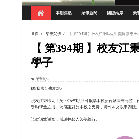
【 第404期 】以品格奠基、用領導領航：
本期焦點
頭條新聞
國際兩岸
榮
【 第404期 】此夏，向未來！ 中國科大
領航AI創先例！ 數媒系錄音室獲「杜比全景
首頁
/
榮譽賀榜
/
【 第394期 】校友江秉味先生捐贈 嘉惠
觀管系展現跨域創新與實作育人成效 AI智
【 第394期 】校友
學務處舉辦「董事長『聊』心室」 上官董事
成人之美成就學生夢想 菁英學程陪伴財金系
學子
金曲陣容強勢進駐！中國科大原民音樂成果展
榮譽賀榜
數媒系《天堂的尾巴》、《礦影》勇奪台灣
(總務處文書組訊)
校友江秉味先生
於2025年9月2日捐贈本校新台幣壹萬元
獎助學金之用。為感謝對於本校之支持，特刊本文以申謝忱
謹致誠摯謝意，感謝捐款人興學義行。