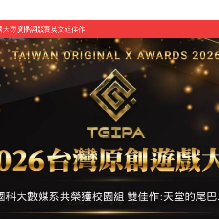
國大專廣播詞競賽英文組佳作
融轉型與數位正義
介紹比賽」成績出爐
素養」 點亮智慧金融時代的跨域新局
學子
探索金融實習優勢
頓國際影展最高榮譽白金獎
新創遊戲抱回金點新秀獎
全國實務專題競賽第一名
 2026 TSID 提出具體舊建築再利用提案
於技專校院電腦動畫競賽嶄露頭角