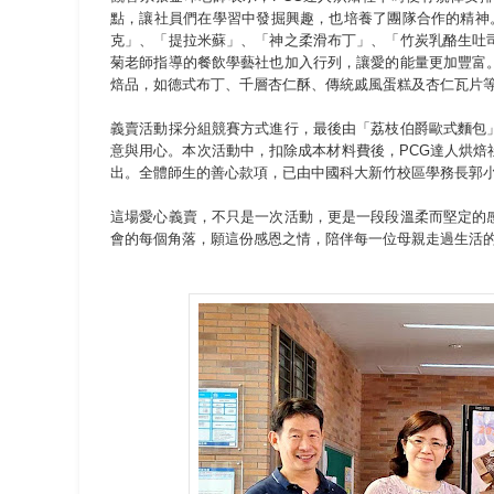
點，讓社員們在學習中發掘興趣，也培養了團隊合作的精神
克」、「提拉米蘇」、「神之柔滑布丁」、「竹炭乳酪生吐
菊老師指導的餐飲學藝社也加入行列，讓愛的能量更加豐富
焙品，如德式布丁、千層杏仁酥、傳統戚風蛋糕及杏仁瓦片
義賣活動採分組競賽方式進行，最後由「荔枝伯爵歐式麵包
意與用心。本次活動中，扣除成本材料費後，PCG達人烘
出。全體師生的善心款項，已由中國科大新竹校區學務長郭
這場愛心義賣，不只是一次活動，更是一段段溫柔而堅定的
會的每個角落，願這份感恩之情，陪伴每一位母親走過生活