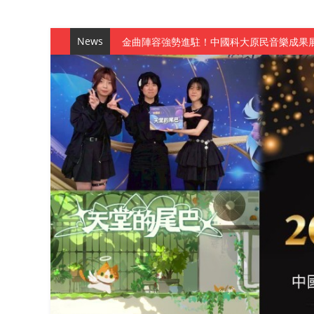
News
金曲陣容強勢進駐！中國科大原民音樂成果展
數媒系《天堂的尾巴》、《礦影》勇奪台灣
師生攜手磨練一個月！觀管系榮獲天籟盃全
一銀彭仁主中國科大開講 解密AI時代的金
通識教育中心主辦「114學年度AI英文自我
數據後的溫度：財金系傑出校友共議「人文
森城建設股份有限公司捐贈 嘉惠行管系莘莘
產學合作新里程！財金系師生參訪中租控股 
英文公園 315期
【 第404期 】影視系榮獲59屆美國休士
【 第404期 】你抓得到我嗎？數媒系VR
【 第404期 】數媒系《光影潛歷史》榮獲