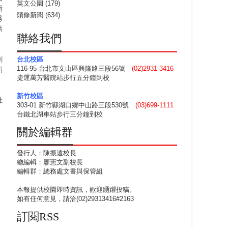
英文公園
(179)
斯
頭條新聞
(634)
秀
烘
聯絡我們
創
台北校區
116-95 台北市文山區興隆路三段56號
(02)2931-3416
捐
捷運萬芳醫院站步行五分鐘到校
新竹校區
社
303-01 新竹縣湖口鄉中山路三段530號
(03)699-1111
台鐵北湖車站步行三分鐘到校
關於編輯群
發行人：陳振遠校長
總編輯：廖憲文副校長
編輯群：總務處文書與保管組
本報提供校園即時資訊，歡迎踴躍投稿。
如有任何意見，請洽(02)29313416#2163
訂閱RSS