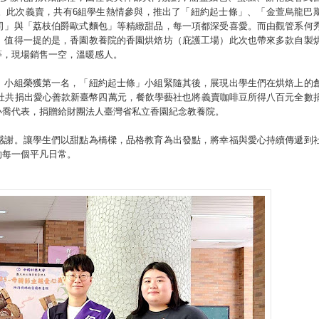
。此次義賣，共有6組學生熱情參與，推出了「紐約起士條」、「金萱烏龍巴
司」與「荔枝伯爵歐式麵包」等精緻甜品，每一項都深受喜愛。而由觀管系何
。值得一提的是，香園教養院的香園烘焙坊（庇護工場）此次也帶來多款自製
等，現場銷售一空，溫暖感人。
」小組榮獲第一名，「紐約起士條」小組緊隨其後，展現出學生們在烘焙上的
焙社共捐出愛心善款新臺幣四萬元，餐飲學藝社也將義賣咖啡豆所得八百元全數
小喬代表，捐贈給財團法人臺灣省私立香園紀念教養院。
感謝。讓學生們以甜點為橋樑，品格教育為出發點，將幸福與愛心持續傳遞到
的每一個平凡日常。