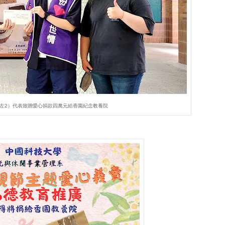
左2）代表致贈愛心捐款四萬元給香園紀念教養院