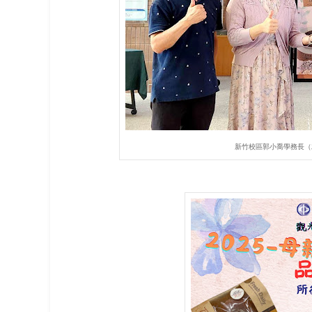
新竹校區郭小喬學務長（