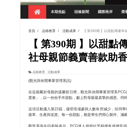
【 第404期 】探索空間設計解方 室設系學子於
本期焦點
頭條新聞
國際兩岸
榮
【 第404期 】從創意到實踐 數媒系學生
【 第404期 】以品格奠基、用領導領航：
首頁
/
品格教育
/
活動成果
/
【 第390期 】以甜點傳遞
【 第404期 】此夏，向未來！ 中國科大
【 第390期 】以甜
領航AI創先例！ 數媒系錄音室獲「杜比全景
觀管系展現跨域創新與實作育人成效 AI智
社母親節義賣善款助
學務處舉辦「董事長『聊』心室」 上官董事
品格教育
,
活動成果
成人之美成就學生夢想 菁英學程陪伴財金系
(觀光與休閒事業管理系訊)
在這個屬於母親的溫馨節日裡，觀光與休閒事業管理系PCG達
賣會」，以一份份手作甜點，獻上對母親最真摯的感恩。同
這項活動邁入第23屆，儘管現場參與人數有所減少，但同學
接單、生產與送貨。每一份甜點，都是學生們用心製作、滿
觀管系張金印老師表示，PCG達人烘焙社平時便有規律安