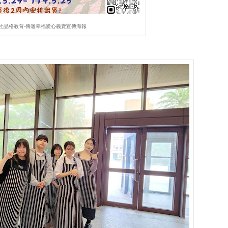
焙社品格教育-傳遞幸福愛心義賣宣傳海報