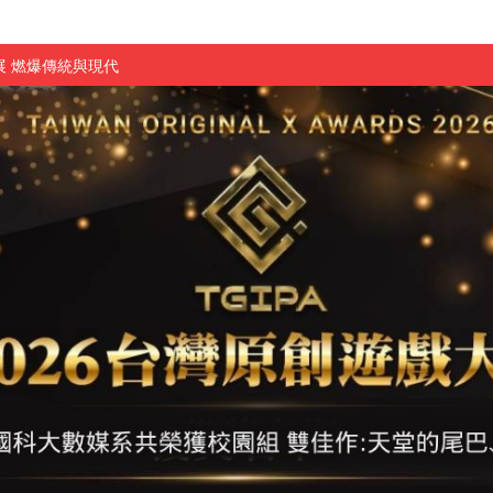
 燃爆傳統與現代
原創遊戲大賞雙佳作
國大專廣播詞競賽英文組佳作
融轉型與數位正義
介紹比賽」成績出爐
素養」 點亮智慧金融時代的跨域新局
學子
探索金融實習優勢
頓國際影展最高榮譽白金獎
新創遊戲抱回金點新秀獎
全國實務專題競賽第一名