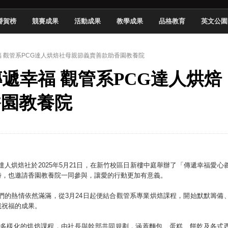
 2026 TSID 提出具體舊建築再利用提案
譽賀榜
競賽成果
活動成果
教學成果
品格教育
英文公園
於技專校院電腦動畫競賽嶄露頭角
中國科大雙校區學生會全國賽勇奪佳績
幸福 觀管系PCG達人烘焙社母親節義賣善款助香園教養院
新竹畢典青銀共學、逐夢啟航
點傳遞幸福 觀管系PCG達人烘焙
聲」與「Wwise」雙認證
慧餐飲管家獲全國第二名
香園教養院
長與青年學子溫馨對談 傳遞品格與智慧力量
學生蛻變成金融新星
人烘焙社於2025年5月21日，在新竹校區日新樓中庭舉辦了「傳遞幸福愛心
時，也邀請香園教養院一同參與，讓愛的行動更加有意義。
們的熱情依然滿滿，從3月24日起便結合觀管系專業烘焙課程，開始默默籌備
載祝福的成果。
排多樣化的烘焙課程，由社長與幹部共同規劃，涵蓋麵包、蛋糕、餅乾及各式