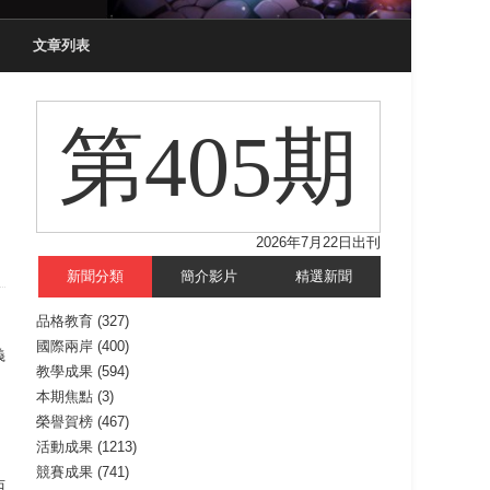
文章列表
第405期
2026年7月22日出刊
新聞分類
簡介影片
精選新聞
品格教育
(327)
國際兩岸
(400)
義
教學成果
(594)
本期焦點
(3)
、
榮譽賀榜
(467)
活動成果
(1213)
競賽成果
(741)
西