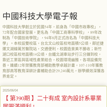
中國科技大學電子報
中國科技大學創立於民國54年，前身為「中國市政專校」，
72年配合國家發展，更名為「中國工商專科學校」，89年改
制為「中國技術學院」，94年8月正式改名為「中國科技大
學」。本校設雙校區，台北文山校區校地面積5公頃，鄰近捷
運文湖線萬芳醫院站，交通便利，校園造景美不勝收；新竹
湖口校區校地面積14公頃，台鐵北湖車站步行三分鐘到校，
靠近工業區與區域性產業結合，校園環境幽雅，各項設備完
善。連續12年榮獲教育部補助教學卓越計畫，107-110年獲教
育部高等教育深耕計畫補助合計29,240萬元，辦學績效深獲各
界肯定。
2025/06/04
【 第390期 】二十有成 室內設計系畢業
展圓滿順利 !