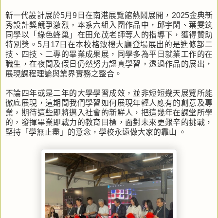
新一代設計展於5月9日在南港展覽館熱鬧展開，2025金典新
秀設計獎競爭激烈，本系六組入圍作品中，邱宇閑、葉雯筑
同學以「綠色蜂巢」在田允茂老師等人的指導下，獲得贊助
特別獎。5月17日在本校格致樓大廳登場展出的是進修部二
技、四技、二專的畢業成果展，同學多為平日就業工作的在
職生，在夜間及假日仍然努力認真學習，透過作品的展出，
展現課程理論與業界實務之整合。
不論四年或是二年的大學學習成效，並非短短幾天展覽所能
徹底展現，這期間我們學習如何展現年輕人應有的創意及專
業，期待這些即將邁入社會的新鮮人，把這幾年在課堂所學
的，發揮畢業即戰力的教育目標，面對未來更艱辛的挑戰，
堅持「學無止盡」的意念，學校永遠做大家的靠山 。