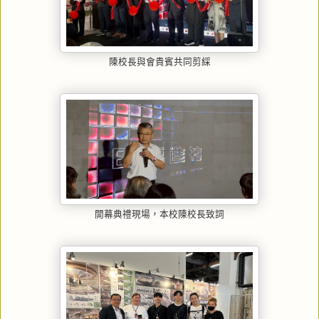
陳校長與會貴賓共同剪綵
開幕典禮現場，本校陳校長致詞