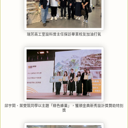
瑞芳高工室設科曾主任探訪畢業校友加油打氣
邱宇閑、葉雯筑同學以主題「綠色蜂巢」，獲頒金典新秀設計獎贊助特別
獎