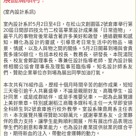
(室內設計系訊)
室內設計系於5月2日至4日，在松山文創園區2號倉庫舉行第
20屆日間部四技北竹二校區畢業設計成果展「日常造物」，
最平凡的事物背後常蘊含著許多美好和啟發，通過觀察和感
知，轉化為設計的靈感，引導思考日常生活中的物品、場
景、情感，以及人與物之間的關係。5月2日開幕到場與會貴
賓多達50餘位，包括本校校長、教務長、研發長、本院湯院
長、校友會鄭副理事長、專兼任設計指導老師、室內設計裝
修相關公協會理事長及理監事蒞臨指導，知名設計師系友
們、贊助企業單位亦到場為展出同學加油打氣。
本次共有76組作品，歷經十個月時間辛苦的創作成果，短短
三天吸引逾千人共襄盛舉，不論是親朋好友、高職學生、設
計同業，或是成群結伴、或是手推嬰兒車，一起為此展覽譜
上美好樂章。特別感謝稻江商職多媒科毛主任一大早即安排
全科師生到2號倉庫進行校外教學。室設系陳鼎周系主任表
示，本次展覽共獲得贊助30餘萬元，感謝畢業系友、企業夥
伴的鼎力支持，讓學生能夠順利開展，所有展出作品表現出
學生們的創意和專業能力，也為設計產業提供就業的媒合平
台，期待新血的注入，帶動社會運轉的動力。