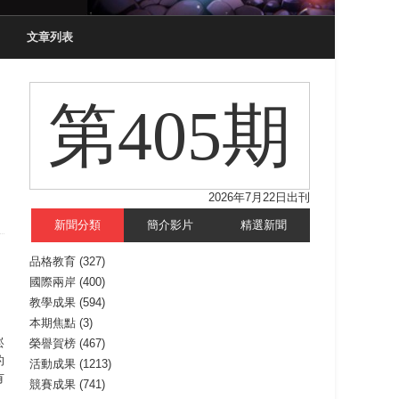
文章列表
第405期
2026年7月22日出刊
新聞分類
簡介影片
精選新聞
品格教育
(327)
國際兩岸
(400)
，
教學成果
(594)
本期焦點
(3)
崧
榮譽賀榜
(467)
的
活動成果
(1213)
有
競賽成果
(741)