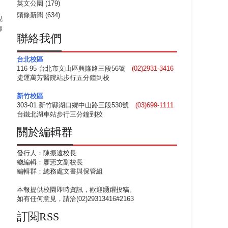
英文公園
(179)
頭條新聞
(634)
視
專
聯絡我們
台北校區
116-95 台北市文山區興隆路三段56號
(02)2931-3416
捷運萬芳醫院站步行五分鐘到校
新竹校區
303-01 新竹縣湖口鄉中山路三段530號
(03)699-1111
台鐵北湖車站步行三分鐘到校
關於編輯群
發行人：陳振遠校長
總編輯：廖憲文副校長
編輯群：總務處文書與保管組
本報提供校園即時資訊，歡迎踴躍投稿。
如有任何意見，請洽(02)29313416#2163
訂閱RSS