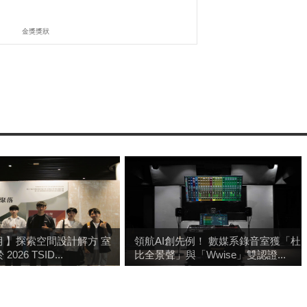
金獎獎狀
4期 】探索空間設計解方 室
領航AI創先例！ 數媒系錄音室獲「杜
026 TSID...
比全景聲」與「Wwise」雙認證...