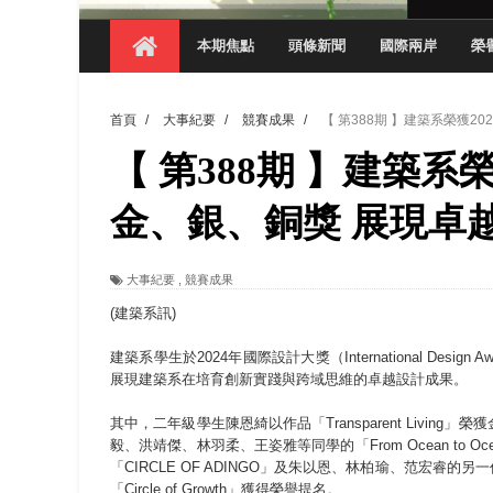
【 第404期 】探索空間設計解方 室設系學子於
本期焦點
頭條新聞
國際兩岸
榮
【 第404期 】從創意到實踐 數媒系學生
【 第404期 】以品格奠基、用領導領航：
首頁
/
大事紀要
/
競賽成果
/
【 第388期 】建築系榮獲2
【 第404期 】此夏，向未來！ 中國科大
【 第388期 】建築系
領航AI創先例！ 數媒系錄音室獲「杜比全景
觀管系展現跨域創新與實作育人成效 AI智
金、銀、銅獎 展現卓
學務處舉辦「董事長『聊』心室」 上官董事
大事紀要
,
競賽成果
成人之美成就學生夢想 菁英學程陪伴財金系
(建築系訊)
建築系學生於2024年國際設計大獎（International De
展現建築系在培育創新實踐與跨域思維的卓越設計成果。
其中，二年級學生陳恩綺以作品「Transparent Liv
毅、洪靖傑、林羽柔、王姿雅等同學的「From Ocean to O
「CIRCLE OF ADINGO」及朱以恩、林柏瑜、范宏睿的另一作品「Paus
「Circle of Growth」獲得榮譽提名。