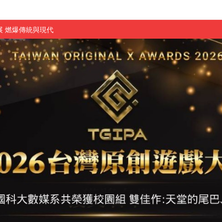
 燃爆傳統與現代
原創遊戲大賞雙佳作
國大專廣播詞競賽英文組佳作
融轉型與數位正義
介紹比賽」成績出爐
素養」 點亮智慧金融時代的跨域新局
學子
探索金融實習優勢
頓國際影展最高榮譽白金獎
新創遊戲抱回金點新秀獎
全國實務專題競賽第一名