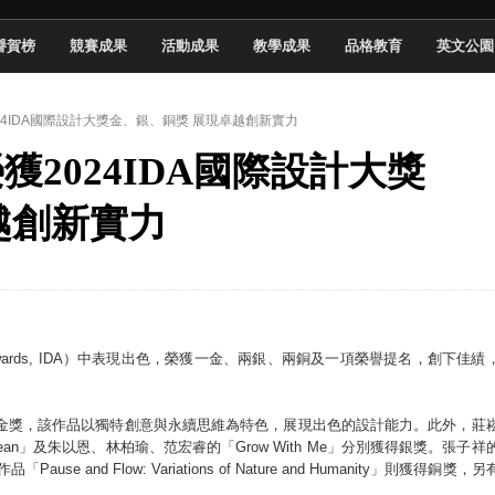
 2026 TSID 提出具體舊建築再利用提案
譽賀榜
競賽成果
活動成果
教學成果
品格教育
英文公園
於技專校院電腦動畫競賽嶄露頭角
中國科大雙校區學生會全國賽勇奪佳績
024IDA國際設計大獎金、銀、銅獎 展現卓越創新實力
新竹畢典青銀共學、逐夢啟航
榮獲2024IDA國際設計大獎
聲」與「Wwise」雙認證
慧餐飲管家獲全國第二名
越創新實力
長與青年學子溫馨對談 傳遞品格與智慧力量
學生蛻變成金融新星
sign Awards, IDA）中表現出色，榮獲一金、兩銀、兩銅及一項榮譽提名，創下佳績
ing」榮獲金獎，該作品以獨特創意與永續思維為特色，展現出色的設計能力。此外，莊
cean」及朱以恩、林柏瑜、范宏睿的「Grow With Me」分別獲得銀獎。張子祥
e and Flow: Variations of Nature and Humanity」則獲得銅獎，另