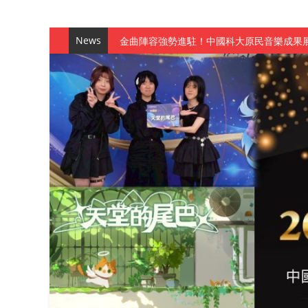
News
金曲陣容強勢進駐！中國科大原民音樂成果展
數媒系《天堂的尾巴》、《礦影》勇奪台灣
師生攜手磨練一個月！觀管系榮獲天籟盃全
一銀彭仁主中國科大開講 解密AI時代的金
通識教育中心主辦「114學年度AI英文自我
數據後的溫度：財金系傑出校友共議「人文
森城建設股份有限公司捐贈 嘉惠行管系莘莘
產學合作新里程！財金系師生參訪中租控股 
英文公園 315期
【 第404期 】影視系榮獲59屆美國休士
【 第404期 】你抓得到我嗎？數媒系VR
【 第404期 】數媒系《光影潛歷史》榮獲