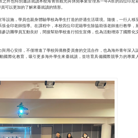
班之外也特別邀請就讀本校海青班觀光與休閒事業管理系一年A班的四位印尼
學員可以更加的了解來臺就讀的情形。
室等設施，學員也親身體驗學校為學生打造的舒適生活環境。隨後，一行人移
系張金印老師指導。在課程中，本校四位印尼籍學生除協助張老師進行教學，
籍參訪團學員互動良好，間接幫助學校進行招生宣傳，也為活動增添了國際化
力與用心安排，不僅增進了學校與僑務委員會的交流合作，也為海外青年深入
動國際化教育，吸引更多海外學生來臺就讀，並培育具備國際競爭力的專業