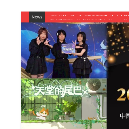
News
觀管系展現跨域創新與實作育人成效 AI智
學務處舉辦「董事長『聊』心室」 上官董事
成人之美成就學生夢想 菁英學程陪伴財金系
金曲陣容強勢進駐！中國科大原民音樂成果展
數媒系《天堂的尾巴》、《礦影》勇奪台灣
師生攜手磨練一個月！觀管系榮獲天籟盃全
一銀彭仁主中國科大開講 解密AI時代的金
通識教育中心主辦「114學年度AI英文自我
數據後的溫度：財金系傑出校友共議「人文
森城建設股份有限公司捐贈 嘉惠行管系莘莘
產學合作新里程！財金系師生參訪中租控股 
英文公園 315期