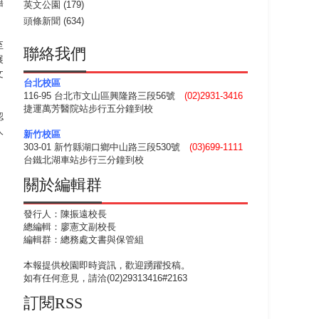
籍
英文公園
(179)
頭條新聞
(634)
至
聯絡我們
展
文
台北校區
116-95 台北市文山區興隆路三段56號
(02)2931-3416
捷運萬芳醫院站步行五分鐘到校
認
人
新竹校區
303-01 新竹縣湖口鄉中山路三段530號
(03)699-1111
台鐵北湖車站步行三分鐘到校
關於編輯群
發行人：陳振遠校長
總編輯：廖憲文副校長
編輯群：總務處文書與保管組
本報提供校園即時資訊，歡迎踴躍投稿。
如有任何意見，請洽(02)29313416#2163
訂閱RSS