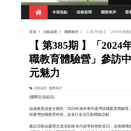
【 第404期 】影視系榮獲59屆美國休士
本期焦點
頭條新聞
國際兩岸
榮
【 第404期 】你抓得到我嗎？數媒系VR
【 第404期 】數媒系《光影潛歷史》榮獲
首頁
/
活動成果
/
國際兩岸
/
【 第385期 】「2024
【 第404期 】探索空間設計解方 室設系學子於
【 第385期 】「20
【 第404期 】從創意到實踐 數媒系學生
【 第404期 】以品格奠基、用領導領航：
職教育體驗營」參訪中
【 第404期 】此夏，向未來！ 中國科大
元魅力
領航AI創先例！ 數媒系錄音室獲「杜比全景
活動成果
,
國際兩岸
(國際交流組訊)
由僑務委員會主辦的「2024年海外青年臺灣技職教育體驗營」
與臺灣技職教育特色，並進行多項互動體驗活動。
參訪活動由廖憲文資深副校長代表學校致歡迎詞，並致贈僑