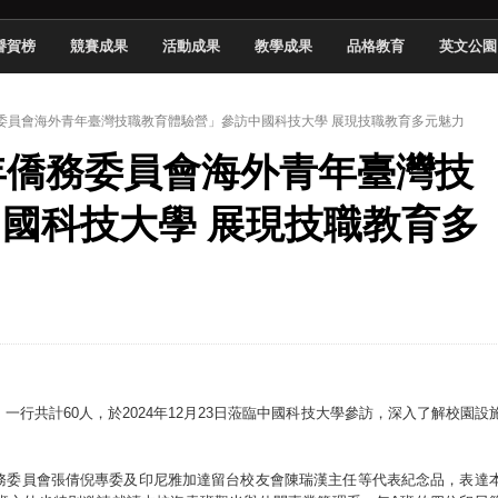
頓國際影展最高榮譽白金獎
譽賀榜
競賽成果
活動成果
教學成果
品格教育
英文公園
新創遊戲抱回金點新秀獎
全國實務專題競賽第一名
年僑務委員會海外青年臺灣技職教育體驗營」參訪中國科技大學 展現技職教育多元魅力
 2026 TSID 提出具體舊建築再利用提案
24年僑務委員會海外青年臺灣技
於技專校院電腦動畫競賽嶄露頭角
中國科大雙校區學生會全國賽勇奪佳績
國科技大學 展現技職教育多
新竹畢典青銀共學、逐夢啟航
聲」與「Wwise」雙認證
一行共計60人，於2024年12月23日蒞臨中國科技大學參訪，深入了解校園設
務委員會張倩倪專委及印尼雅加達留台校友會陳瑞漢主任等代表紀念品，表達