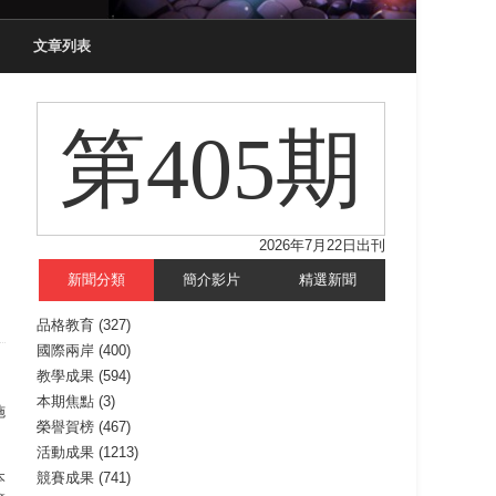
文章列表
第405期
2026年7月22日出刊
新聞分類
簡介影片
精選新聞
品格教育
(327)
國際兩岸
(400)
教學成果
(594)
本期焦點
(3)
施
榮譽賀榜
(467)
活動成果
(1213)
本
競賽成果
(741)