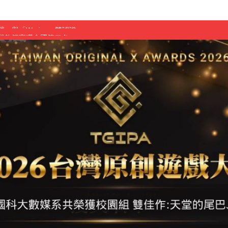
慧餐飲管家獲全國第二名
長與青年學子溫馨對談 傳遞品格與智慧力量
學生蛻變成金融新星
 燃爆傳統與現代
原創遊戲大賞雙佳作
國大專廣播詞競賽英文組佳作
融轉型與數位正義
介紹比賽」成績出爐
素養」 點亮智慧金融時代的跨域新局
學子
探索金融實習優勢