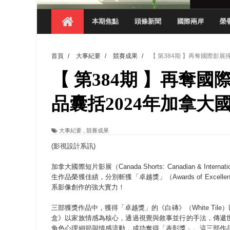
【 第404期 】探索空間設計解方 室設系學子於
本期焦點
頭條新聞
國際兩岸
榮
【 第404期 】從創意到實踐 數媒系學生
【 第404期 】以品格奠基、用領導領航：
首頁
/
大事紀要
/
競賽成果
/
【 第384期 】再奪國際影
【 第404期 】此夏，向未來！ 中國科大
【 第384期 】再奪
領航AI創先例！ 數媒系錄音室獲「杜比全景
觀管系展現跨域創新與實作育人成效 AI智
品囊括2024年加拿
學務處舉辦「董事長『聊』心室」 上官董事
大事紀要
,
競賽成果
成人之美成就學生夢想 菁英學程陪伴財金系
(影視設計系訊)
加拿大國際短片影展（Canada Shorts: Canadian & Inte
生作品榮獲佳績，分別斬獲「卓越獎」（Awards of Excelle
系影像創作的強大實力！
三部獲獎作品中，獲得「卓越獎」的《白磚》（White Ti
盒》以家族情感為核心，通過視覺與敘事並行的手法，傳遞
角色心理細節與情感流動，成功奪得「表彰獎」。這三部作