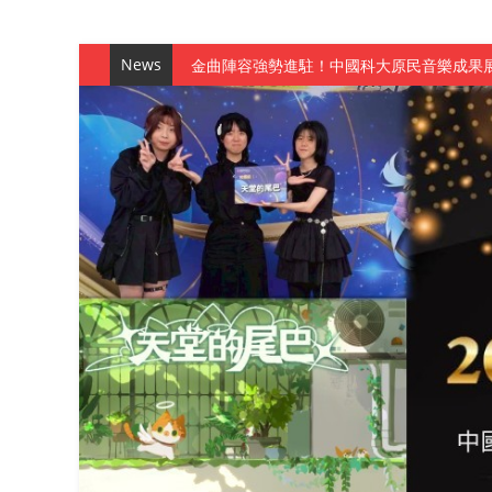
News
金曲陣容強勢進駐！中國科大原民音樂成果展
數媒系《天堂的尾巴》、《礦影》勇奪台灣
師生攜手磨練一個月！觀管系榮獲天籟盃全
一銀彭仁主中國科大開講 解密AI時代的金
通識教育中心主辦「114學年度AI英文自我
數據後的溫度：財金系傑出校友共議「人文
森城建設股份有限公司捐贈 嘉惠行管系莘莘
產學合作新里程！財金系師生參訪中租控股 
英文公園 315期
【 第404期 】影視系榮獲59屆美國休士
【 第404期 】你抓得到我嗎？數媒系VR
【 第404期 】數媒系《光影潛歷史》榮獲