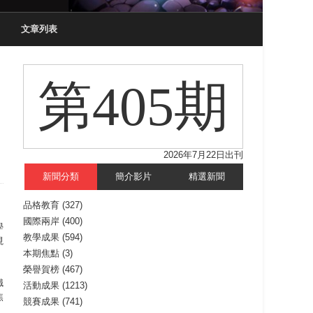
文章列表
第405期
2026年7月22日出刊
新聞分類
簡介影片
精選新聞
品格教育
(327)
國際兩岸
(400)
學
教學成果
(594)
視
本期焦點
(3)
榮譽賀榜
(467)
鐵
活動成果
(1213)
焦
競賽成果
(741)
，