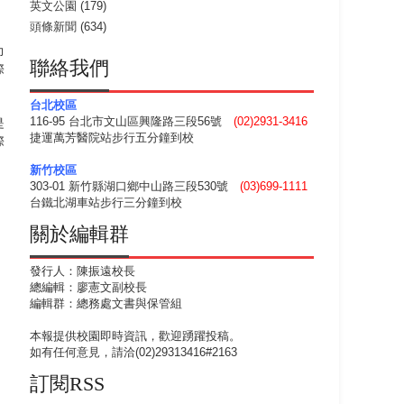
英文公園
(179)
頭條新聞
(634)
力
聯絡我們
際
台北校區
116-95 台北市文山區興隆路三段56號
(02)2931-3416
是
捷運萬芳醫院站步行五分鐘到校
際
新竹校區
303-01 新竹縣湖口鄉中山路三段530號
(03)699-1111
台鐵北湖車站步行三分鐘到校
關於編輯群
發行人：陳振遠校長
總編輯：廖憲文副校長
編輯群：總務處文書與保管組
本報提供校園即時資訊，歡迎踴躍投稿。
如有任何意見，請洽(02)29313416#2163
訂閱RSS