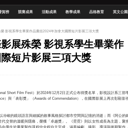
 2026 TSID 提出具體舊建築再利用提案
譽賀榜
競賽成果
活動成果
教學成果
品格教育
英文公園
於技專校院電腦動畫競賽嶄露頭角
中國科大雙校區學生會全國賽勇奪佳績
展殊榮 影視系學生畢業作品囊括2024年加拿大國際短片影展三項大獎
新竹畢典青銀共學、逐夢啟航
國際影展殊榮 影視系學生畢業作
聲」與「Wwise」雙認證
慧餐飲管家獲全國第二名
大國際短片影展三項大獎
長與青年學子溫馨對談 傳遞品格與智慧力量
學生蛻變成金融新星
rnational Short Film Fest）於2024年12月2日正式公布得獎名單，影視設計系三部
nce）與「表彰獎」（Awards of Commendation），在國際影展上再次彰顯影
le）以冷峻的鏡頭語言與細膩的敘事風格探討都市空間與記憶的消逝；而《阿公的
世代交替的溫暖與隱痛，榮獲「卓越獎」。《霓霓》則以女性成長為主題，聚
品由學生於畢業製作課程中全程自主完成，涵蓋編劇、攝影、導演與後期製作