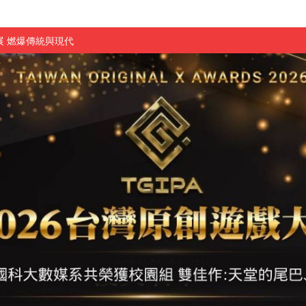
 燃爆傳統與現代
原創遊戲大賞雙佳作
國大專廣播詞競賽英文組佳作
融轉型與數位正義
介紹比賽」成績出爐
素養」 點亮智慧金融時代的跨域新局
學子
探索金融實習優勢
頓國際影展最高榮譽白金獎
新創遊戲抱回金點新秀獎
全國實務專題競賽第一名