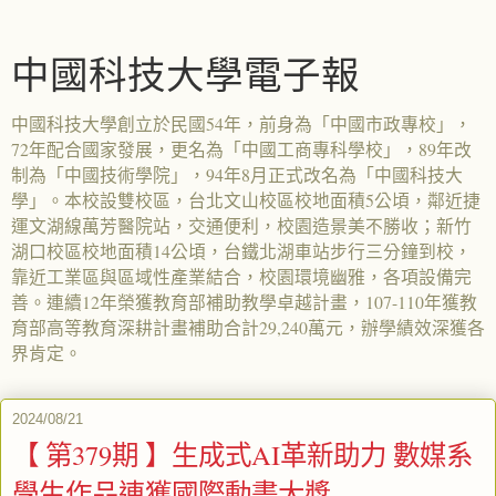
中國科技大學電子報
中國科技大學創立於民國54年，前身為「中國市政專校」，
72年配合國家發展，更名為「中國工商專科學校」，89年改
制為「中國技術學院」，94年8月正式改名為「中國科技大
學」。本校設雙校區，台北文山校區校地面積5公頃，鄰近捷
運文湖線萬芳醫院站，交通便利，校園造景美不勝收；新竹
湖口校區校地面積14公頃，台鐵北湖車站步行三分鐘到校，
靠近工業區與區域性產業結合，校園環境幽雅，各項設備完
善。連續12年榮獲教育部補助教學卓越計畫，107-110年獲教
育部高等教育深耕計畫補助合計29,240萬元，辦學績效深獲各
界肯定。
2024/08/21
【 第379期 】生成式AI革新助力 數媒系
學生作品連獲國際動畫大獎