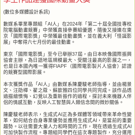
(數位多媒體設計系訊)
數媒系畢業專題組「AI人」在2024年「第二十屆全國技專校
院電腦動畫競賽」中榮獲直接參賽組優選，隨後又接連在東
京「國際電影獎」中榮獲最佳動畫獎，並在義大利「怪誕影
展」中奪得六七月份的最佳動畫。
東京「國際電影獎」至今已舉辦37屆，由日本映像國際振興
協會主辦，為日語地區規模最大、受關注最高的影展之一，
也是日本國內唯一獲得FIAPF（國際電影製片人協會）認證
的競賽型國際影展。
本次獲獎作品「AI人」由數媒系陳慶駿老師指導，並由楊景
文、汪劭樺、翟之蔻、蘇歆雅四位同學共同完成。該作品透
過描繪懊悔、幻覺以及重新振作的過程，探討未來機器人伴
侶的情感互動，反映人工智慧與人類信念間的微妙關係。
陳慶駿老師表示，生成式AI正為多媒體等領域帶來革命性變
革，如何結合自身專業優勢並應用生成式AI，是當前的重要
趨勢。以往需要大量人力和時間的工作，現在透過生成式AI
可加快製作流程。專題組同學們在這次專題製作，充分運用