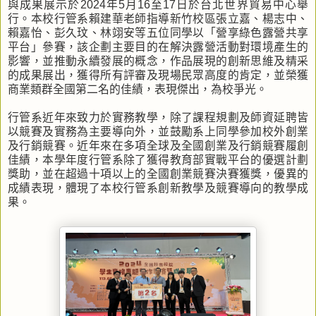
與成果展示於2024年5月16至17日於台北世界貿易中心舉
行。本校行管系賴建華老師指導新竹校區張立嘉、楊志中、
賴嘉怡、彭久玟、林翊安等五位同學以「營享綠色露營共享
平台」參賽，該企劃主要目的在解決露營活動對環境產生的
影響，並推動永續發展的概念，作品展現的創新思維及精采
的成果展出，獲得所有評審及現場民眾高度的肯定，並榮獲
商業類群全國第二名的佳績，表現傑出，為校爭光。
行管系近年來致力於實務教學，除了課程規劃及師資延聘皆
以競賽及實務為主要導向外，並鼓勵系上同學參加校外創業
及行銷競賽。近年來在多項全球及全國創業及行銷競賽履創
佳績，本學年度行管系除了獲得教育部實戰平台的優選計劃
獎助，並在超過十項以上的全國創業競賽決賽獲獎，優異的
成績表現，體現了本校行管系創新教學及競賽導向的教學成
果。