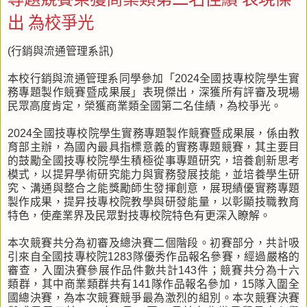
出 為校爭光
(行銷與流通管理系訊)
本校行銷與流通管理系同學參加「2024全國技專校院學生實
務專題製作競賽暨成果展」表現傑出，深獲所有評審及現場
民眾高度肯定，榮獲商業類全國第二名佳績，為校爭光。
2024全國技專校院學生實務專題製作競賽暨成果展，係由教
育部主辦，為國內最具指標意義的實務專題競賽，其主要目
的鼓勵全國技專校院學生積極從事專題研究，培養創新思考
模式，以提昇學術研究能力與實務發展技能，並培養學生研
究、溝通與整合之能獎勵師生發揮創意，展現績優實務專題
製作成果，提昇技專校院教學與研發能量，以彰顯技職教育
特色，使產業界及民眾對技專校院特色有更深入瞭解。
本次競賽共分為初審及總決賽二個階段。初賽部分，共計吸
引來自全國技專校院1283隊優秀作品報名參賽，經過嚴格的
審查，入圍決賽參展作品件數共計143件；競賽共分為十六
類群，其中商業類群共有141隊作品報名參加，15隊入圍全
國總決賽，為本次競賽競爭最為激烈的組別。本次競賽決賽