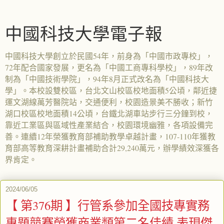
中國科技大學電子報
中國科技大學創立於民國54年，前身為「中國市政專校」，
72年配合國家發展，更名為「中國工商專科學校」，89年改
制為「中國技術學院」，94年8月正式改名為「中國科技大
學」。本校設雙校區，台北文山校區校地面積5公頃，鄰近捷
運文湖線萬芳醫院站，交通便利，校園造景美不勝收；新竹
湖口校區校地面積14公頃，台鐵北湖車站步行三分鐘到校，
靠近工業區與區域性產業結合，校園環境幽雅，各項設備完
善。連續12年榮獲教育部補助教學卓越計畫，107-110年獲教
育部高等教育深耕計畫補助合計29,240萬元，辦學績效深獲各
界肯定。
2024/06/05
【 第376期 】行管系參加全國技專實務
專題競賽榮獲商業類第二名佳績 表現傑