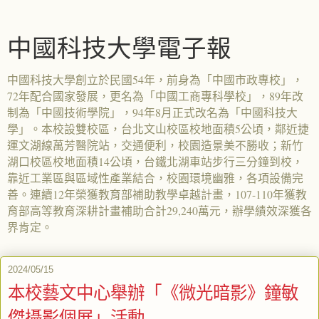
中國科技大學電子報
中國科技大學創立於民國54年，前身為「中國市政專校」，
72年配合國家發展，更名為「中國工商專科學校」，89年改
制為「中國技術學院」，94年8月正式改名為「中國科技大
學」。本校設雙校區，台北文山校區校地面積5公頃，鄰近捷
運文湖線萬芳醫院站，交通便利，校園造景美不勝收；新竹
湖口校區校地面積14公頃，台鐵北湖車站步行三分鐘到校，
靠近工業區與區域性產業結合，校園環境幽雅，各項設備完
善。連續12年榮獲教育部補助教學卓越計畫，107-110年獲教
育部高等教育深耕計畫補助合計29,240萬元，辦學績效深獲各
界肯定。
2024/05/15
本校藝文中心舉辦「《微光暗影》鐘敏
傑攝影個展」活動