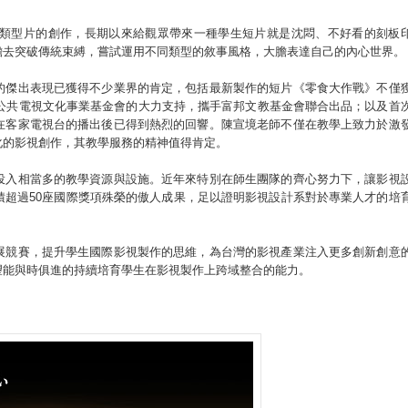
類型片的創作，長期以來給觀眾帶來一種學生短片就是沈悶、不好看的刻板
膽去突破傳統束縛，嘗試運用不同類型的敘事風格，大膽表達自己的內心世界。
的傑出表現已獲得不少業界的肯定，包括最新製作的短片《零食大作戰》不僅
到公共電視文化事業基金會的大力支持，攜手富邦文教基金會聯合出品；以及首
在客家電視台的播出後已得到熱烈的回響。陳宣境老師不僅在教學上致力於激
化的影視創作，其教學服務的精神值得肯定。
投入相當多的教學資源與設施。近年來特別在師生團隊的齊心努力下，讓影視
積超過50座國際獎項殊榮的傲人成果，足以證明影視設計系對於專業人才的培
展競賽，提升學生國際影視製作的思維，為台灣的影視產業注入更多創新創意
望能與時俱進的持續培育學生在影視製作上跨域整合的能力。