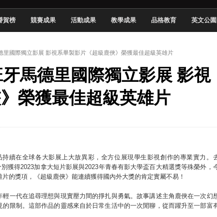
頓國際影展最高榮譽白金獎
譽賀榜
競賽成果
活動成果
教學成果
品格教育
英文公園
新創遊戲抱回金點新秀獎
全國實務專題競賽第一名
班牙馬德里國際獨立影展 影視系畢製影片《超級鹿俠》榮獲最佳超級英雄片
 2026 TSID 提出具體舊建築再利用提案
4西班牙馬德里國際獨立影展 影視
於技專校院電腦動畫競賽嶄露頭角
中國科大雙校區學生會全國賽勇奪佳績
俠》榮獲最佳超級英雄片
新竹畢典青銀共學、逐夢啟航
聲」與「Wwise」雙認證
品持續在全球各大影展上大放異彩，全方位展現學生影視創作的專業實力。
分別獲得2023加拿大短片影展與2023年青春有影大學盃百大精選獎等殊榮外，
英雄片的獎項，《超級鹿俠》能連續獲得國內外大獎的肯定實屬不易！
年輕一代在追尋理想與現實壓力間的掙扎與勇氣。故事講述主角鹿俠在一次幻
見的限制。這部作品的靈感來自於日常生活中的一次閒聊，從而躍升至一部富