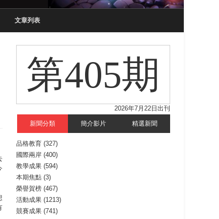
文章列表
第405期
2026年7月22日出刊
新聞分類
簡介影片
精選新聞
品格教育
(327)
國際兩岸
(400)
去
教學成果
(594)
今
本期焦點
(3)
榮譽賀榜
(467)
想
活動成果
(1213)
有
競賽成果
(741)