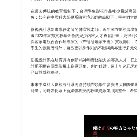
在過去傳統的教育體制下，台灣學生影視作品較少嘗試商業
象；如今在中國科大影視系陳宣境老師的鼓勵下，學生們大
影視設計系新進專任老師的陳宣境老師，近年來在影視專業
選2023年富邦文教基金會的兒少內容人才孵育計畫，更得
與客家電視台合作所導演的《帶爸爸離家出走》實境節目，
學生的創意潛能外，自己更以身作則的不斷與業界進行多元
影視設計系在培育具有創新精神和實踐能力的專業人才，已
計系不斷在國際影展上嶄露頭角、創作佳績，這十年來已累
已日益成熟穩健。
未來中國科大影視設計系將會持續帶領學生參與各大國際影
能量，同時強化系上新媒體科技的教學資源運用與整合，希