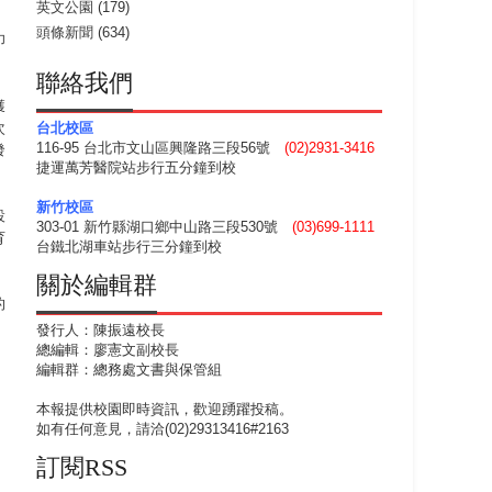
英文公園
(179)
頭條新聞
(634)
印
聯絡我們
獲
次
台北校區
116-95 台北市文山區興隆路三段56號
(02)2931-3416
發
捷運萬芳醫院站步行五分鐘到校
新竹校區
設
303-01 新竹縣湖口鄉中山路三段530號
(03)699-1111
育
台鐵北湖車站步行三分鐘到校
關於編輯群
的
發行人：陳振遠校長
總編輯：廖憲文副校長
編輯群：總務處文書與保管組
本報提供校園即時資訊，歡迎踴躍投稿。
如有任何意見，請洽(02)29313416#2163
訂閱RSS