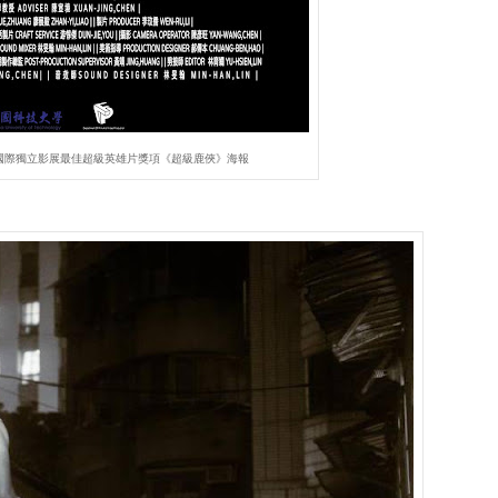
里國際獨立影展最佳超級英雄片獎項《超級鹿俠》海報