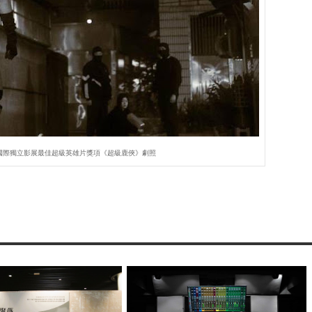
里國際獨立影展最佳超級英雄片獎項《超級鹿俠》劇照