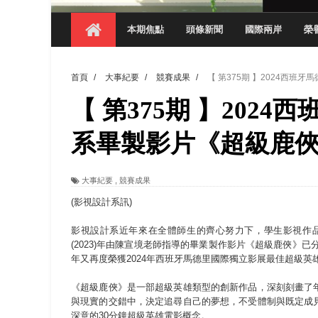
【 第404期 】影視系榮獲59屆美國休士
本期焦點
頭條新聞
國際兩岸
榮
【 第404期 】你抓得到我嗎？數媒系VR
【 第404期 】數媒系《光影潛歷史》榮獲
首頁
/
大事紀要
/
競賽成果
/
【 第375期 】2024西
【 第404期 】探索空間設計解方 室設系學子於
【 第375期 】202
【 第404期 】從創意到實踐 數媒系學生
【 第404期 】以品格奠基、用領導領航：
系畢製影片《超級鹿
【 第404期 】此夏，向未來！ 中國科大
大事紀要
,
競賽成果
領航AI創先例！ 數媒系錄音室獲「杜比全景
(影視設計系訊)
影視設計系近年來在全體師生的齊心努力下，學生影視作
(2023)年由陳宣境老師指導的畢業製作影片《超級鹿俠》已
年又再度榮獲2024年西班牙馬德里國際獨立影展最佳超級
《超級鹿俠》是一部超級英雄類型的創新作品，深刻刻畫了
與現實的交錯中，決定追尋自己的夢想，不受體制與既定成
深意的30分鐘超級英雄電影概念。