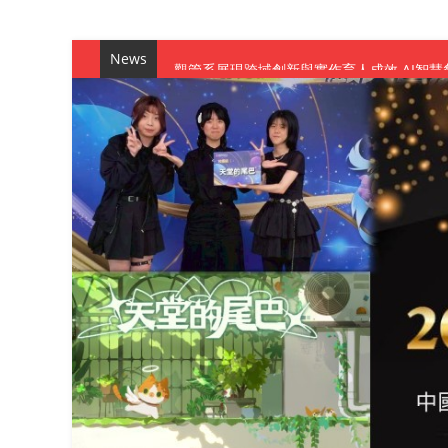
News
觀管系展現跨域創新與實作育人成效 AI智
學務處舉辦「董事長『聊』心室」 上官董事
成人之美成就學生夢想 菁英學程陪伴財金系
金曲陣容強勢進駐！中國科大原民音樂成果展
數媒系《天堂的尾巴》、《礦影》勇奪台灣
師生攜手磨練一個月！觀管系榮獲天籟盃全
一銀彭仁主中國科大開講 解密AI時代的金
通識教育中心主辦「114學年度AI英文自我
數據後的溫度：財金系傑出校友共議「人文
森城建設股份有限公司捐贈 嘉惠行管系莘莘
產學合作新里程！財金系師生參訪中租控股 
英文公園 315期