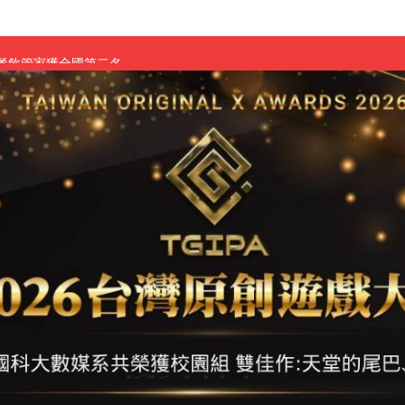
慧餐飲管家獲全國第二名
長與青年學子溫馨對談 傳遞品格與智慧力量
學生蛻變成金融新星
 燃爆傳統與現代
原創遊戲大賞雙佳作
國大專廣播詞競賽英文組佳作
融轉型與數位正義
介紹比賽」成績出爐
素養」 點亮智慧金融時代的跨域新局
學子
探索金融實習優勢