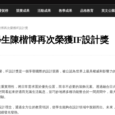
頓國際影展最高榮譽白金獎
譽賀榜
競賽成果
活動成果
教學成果
品格教育
英文公園
新創遊戲抱回金點新秀獎
全國實務專題競賽第一名
楷博再次榮獲IF設計獎
 2026 TSID 提出具體舊建築再利用提案
系學生陳楷博再次榮獲IF設計獎
於技專校院電腦動畫競賽嶄露頭角
中國科大雙校區學生會全國賽勇奪佳績
新竹畢典青銀共學、逐夢啟航
聲」與「Wwise」雙認證
獎殊榮，IF設計獎是一個享譽國際的設計競賽，被公認為世界上最具權威和影響力
計方式注重實用性，將日常需求置於優先位置，而非不必要的裝飾元素。透過融合日
空間看起來舒適而充滿生活氣息，並巧妙地將多種功能整合於一間房間中，最
體驗。
設計理念，通過全方位的教育培訓，使學生能夠在設計領域中脫穎而出。未來
繼續發光發熱。