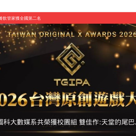
慧餐飲管家獲全國第二名
長與青年學子溫馨對談 傳遞品格與智慧力量
學生蛻變成金融新星
 燃爆傳統與現代
原創遊戲大賞雙佳作
國大專廣播詞競賽英文組佳作
融轉型與數位正義
介紹比賽」成績出爐
素養」 點亮智慧金融時代的跨域新局
學子
探索金融實習優勢