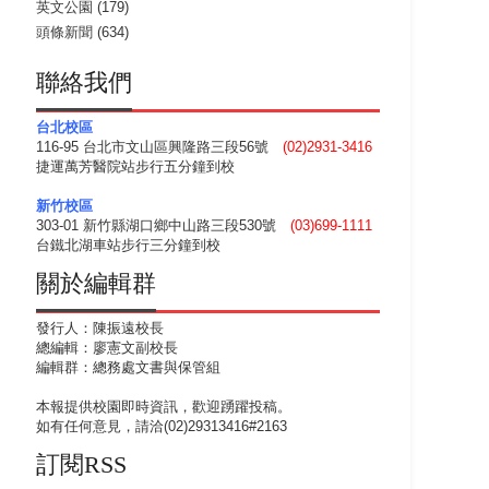
英文公園
(179)
頭條新聞
(634)
聯絡我們
台北校區
116-95 台北市文山區興隆路三段56號
(02)2931-3416
捷運萬芳醫院站步行五分鐘到校
新竹校區
303-01 新竹縣湖口鄉中山路三段530號
(03)699-1111
台鐵北湖車站步行三分鐘到校
關於編輯群
發行人：陳振遠校長
總編輯：廖憲文副校長
編輯群：總務處文書與保管組
本報提供校園即時資訊，歡迎踴躍投稿。
如有任何意見，請洽(02)29313416#2163
訂閱RSS