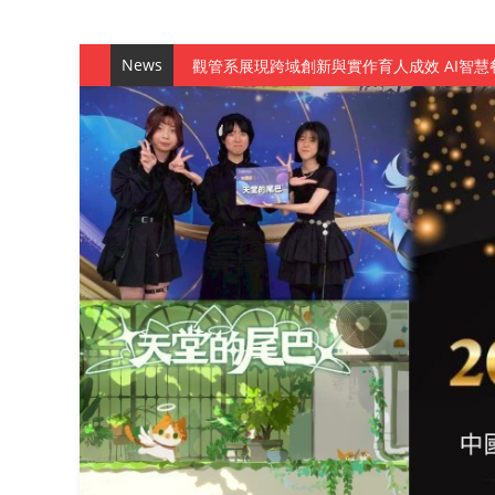
News
觀管系展現跨域創新與實作育人成效 AI智
學務處舉辦「董事長『聊』心室」 上官董事
成人之美成就學生夢想 菁英學程陪伴財金系
金曲陣容強勢進駐！中國科大原民音樂成果展
數媒系《天堂的尾巴》、《礦影》勇奪台灣
師生攜手磨練一個月！觀管系榮獲天籟盃全
一銀彭仁主中國科大開講 解密AI時代的金
通識教育中心主辦「114學年度AI英文自我
數據後的溫度：財金系傑出校友共議「人文
森城建設股份有限公司捐贈 嘉惠行管系莘莘
產學合作新里程！財金系師生參訪中租控股 
英文公園 315期