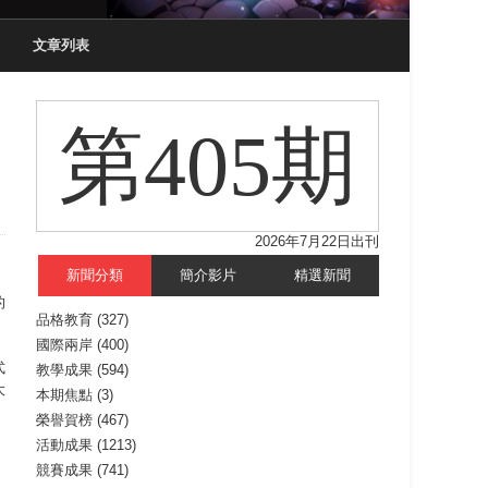
文章列表
第405期
2026年7月22日出刊
新聞分類
簡介影片
精選新聞
的
品格教育
(327)
國際兩岸
(400)
式
教學成果
(594)
大
本期焦點
(3)
榮譽賀榜
(467)
活動成果
(1213)
，
競賽成果
(741)