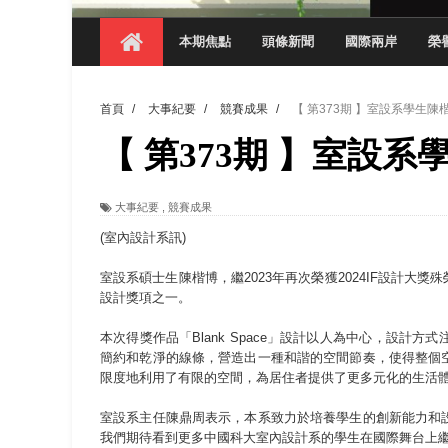
【 第404期 】影視系榮獲59屆美國休士
本期焦點
頭條新聞
國際兩岸
榮
【 第404期 】你抓得到我嗎？數媒系VR
【 第404期 】數媒系《光影潛歷史》榮獲
首頁
/
大事紀要
/
競賽成果
/
【 第373期 】室設系學生陳
【 第404期 】探索空間設計解方 室設系學子於
【 第373期 】室設
【 第404期 】從創意到實踐 數媒系學生
【 第404期 】以品格奠基、用領導領航：
大事紀要
,
競賽成果
【 第404期 】此夏，向未來！ 中國科大
(室內設計系訊)
領航AI創先例！ 數媒系錄音室獲「杜比全景
室設系碩士生陳楷博，繼2023年再次榮獲2024IF設計大
設計獎項之一。
本次得獎作品「Blank Space」設計以人為中心，設
簡約和乾淨的線條，營造出一種和諧的空間節奏，使得整個
限度地利用了有限的空間，為居住者提供了更多元化的生活
室設系主任陳鼎周表示，本系致力於培養學生的創新能力和
我們期待看到更多中國科大室內設計系的學生在國際舞台上