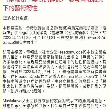
下的藝術韌性
(室內設計系訊)
本校室設系、台灣視覺藝術協會(視盟)與烏克蘭電子媒體「電
報誌」(Telegraf.)共同策劃〈電報誌：無畏的群像〉特展，於
2023年11月30 日至12月21日在視盟福利社(FreeS Art
Space)圖書室展出。
該展由視盟、電報誌、社會企業FreedomCode與本校室設系
協力推動，以烏克蘭藝術家群策群力出版之《無畏的群像》
為策展素材，展現烏克蘭精神在逆境中的韌性和創造力，其
藝術跨文化連結與國際影響力，更促進台烏之間更深層的聯
繫。展覽於2023年12月7日（四）舉辦開幕座談並有臉書直
播，由FreedomCode共同創辦人Kseniia Maslakova女士與
本校室設系李兆翔助理教授，由台烏藝術交流發軔，以「藝
術家如何回應危機時刻」為題，從展覽解析、感受作品的堅
韌、創造力和文化理解。
Maslakova女士回顧歷來藝術家面對戰爭下的勇氣與創意，
鼓勵觀眾和全球議題共振，找到與自己文化經驗的共鳴，並