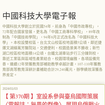
中國科技大學電子報
中國科技大學創立於民國54年，前身為「中國市政專校」，
72年配合國家發展，更名為「中國工商專科學校」，89年改
制為「中國技術學院」，94年8月正式改名為「中國科技大
學」。本校設雙校區，台北文山校區校地面積5公頃，鄰近捷
運文湖線萬芳醫院站，交通便利，校園造景美不勝收；新竹
湖口校區校地面積14公頃，台鐵北湖車站步行三分鐘到校，
靠近工業區與區域性產業結合，校園環境幽雅，各項設備完
善。連續12年榮獲教育部補助教學卓越計畫，107-110年獲教
育部高等教育深耕計畫補助合計29,240萬元，辦學績效深獲各
界肯定。
2024/01/03
【 第370期 】室設系參與臺烏國際策展
〈電報誌：無畏的群像〉 展現烏俄戰火