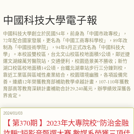
中國科技大學電子報
中國科技大學創立於民國54年，前身為「中國市政專校」，
72年配合國家發展，更名為「中國工商專科學校」，89年改
制為「中國技術學院」，94年8月正式改名為「中國科技大
學」。本校設雙校區，台北文山校區校地面積5公頃，鄰近捷
運文湖線萬芳醫院站，交通便利，校園造景美不勝收；新竹
湖口校區校地面積14公頃，台鐵北湖車站步行三分鐘到校，
靠近工業區與區域性產業結合，校園環境幽雅，各項設備完
善。連續12年榮獲教育部補助教學卓越計畫，107-110年獲教
育部高等教育深耕計畫補助合計29,240萬元，辦學績效深獲各
界肯定。
2024/01/03
【 第370期 】2023年大專院校”防治金融
詐騙”短影音甄選大賽 數媒系榮獲三項佳