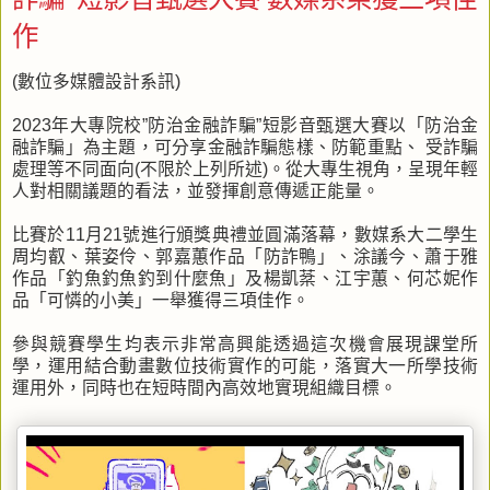
作
(數位多媒體設計系訊)
2023年大專院校”防治金融詐騙”短影音甄選大賽以「防治金
融詐騙」為主題，可分享金融詐騙態樣、防範重點、 受詐騙
處理等不同面向(不限於上列所述)。從大專生視角，呈現年輕
人對相關議題的看法，並發揮創意傳遞正能量。
比賽於11月21號進行頒獎典禮並圓滿落幕，數媒系大二學生
周均叡、葉姿伶、郭嘉蕙作品「防詐鴨」、涂議今、蕭于雅
作品「釣魚釣魚釣到什麼魚」及楊凱棻、江宇蕙、何芯妮作
品「可憐的小美」一舉獲得三項佳作。
參與競賽學生均表示非常高興能透過這次機會展現課堂所
學，運用結合動畫數位技術實作的可能，落實大一所學技術
運用外，同時也在短時間內高效地實現組織目標。