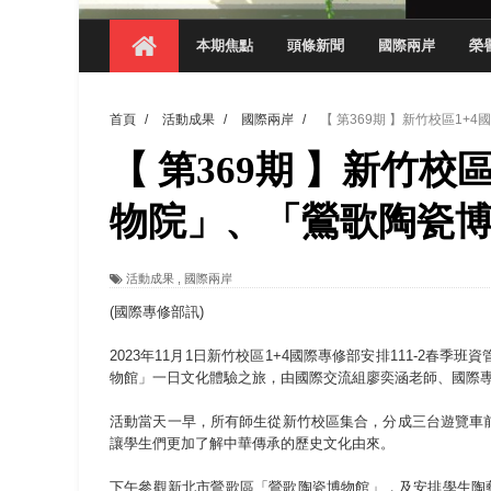
【 第404期 】影視系榮獲59屆美國休士
本期焦點
頭條新聞
國際兩岸
榮
【 第404期 】你抓得到我嗎？數媒系VR
【 第404期 】數媒系《光影潛歷史》榮獲
首頁
/
活動成果
/
國際兩岸
/
【 第369期 】新竹校區1
【 第404期 】探索空間設計解方 室設系學子於
【 第369期 】新竹
【 第404期 】從創意到實踐 數媒系學生
【 第404期 】以品格奠基、用領導領航：
物院」、「鶯歌陶瓷
【 第404期 】此夏，向未來！ 中國科大
活動成果
,
國際兩岸
領航AI創先例！ 數媒系錄音室獲「杜比全景
(國際專修部訊)
2023年11月1日新竹校區1+4國際專修部安排111-2
物館」一日文化體驗之旅，由國際交流組廖奕涵老師、國際
活動當天一早，所有師生從新竹校區集合，分成三台遊覽車
讓學生們更加了解中華傳承的歷史文化由來。
下午參觀新北市鶯歌區「鶯歌陶瓷博物館」，及安排學生陶