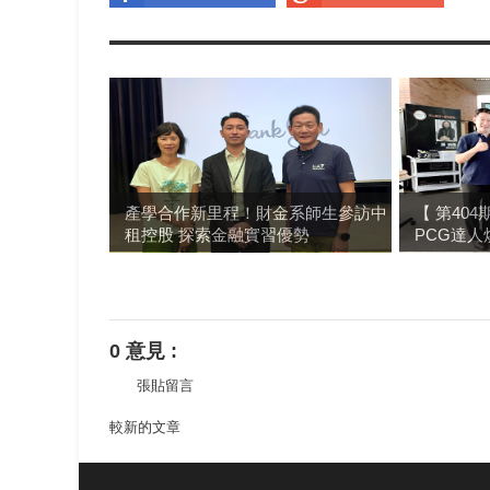
產學合作新里程！財金系師生參訪中
【 第40
租控股 探索金融實習優勢
PCG達人
0 意見 :
張貼留言
較新的文章