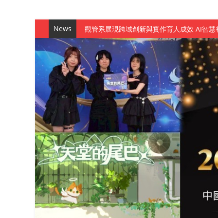
News
觀管系展現跨域創新與實作育人成效 AI智
學務處舉辦「董事長『聊』心室」 上官董事
成人之美成就學生夢想 菁英學程陪伴財金系
金曲陣容強勢進駐！中國科大原民音樂成果展
數媒系《天堂的尾巴》、《礦影》勇奪台灣
師生攜手磨練一個月！觀管系榮獲天籟盃全
一銀彭仁主中國科大開講 解密AI時代的金
通識教育中心主辦「114學年度AI英文自我
數據後的溫度：財金系傑出校友共議「人文
森城建設股份有限公司捐贈 嘉惠行管系莘莘
產學合作新里程！財金系師生參訪中租控股 
英文公園 315期