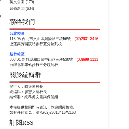
英文公園
(179)
頭條新聞
(634)
更
聯絡我們
台北校區
116-95 台北市文山區興隆路三段56號
(02)2931-3416
捷運萬芳醫院站步行五分鐘到校
新竹校區
303-01 新竹縣湖口鄉中山路三段530號
(03)699-1111
台鐵北湖車站步行三分鐘到校
關於編輯群
發行人：陳振遠校長
總編輯：廖憲文副校長
編輯群：總務處文書與保管組
本報提供校園即時資訊，歡迎踴躍投稿。
如有任何意見，請洽(02)29313416#2163
訂閱RSS