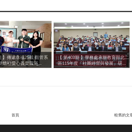
4期 】傳遞幸福25載 觀管系
【 第403期 】學務處承辦教育部北二
烘焙社愛心義賣圓滿...
區115年度「社團經營與發展」研...
首頁
較舊的文