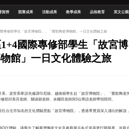
頓國際影展最高榮譽白金獎
譽賀榜
競賽成果
活動成果
教學成果
品格教育
英文公園
新創遊戲抱回金點新秀獎
全國實務專題競賽第一名
+4國際專修部學生「故宮博物院」、「鶯歌陶瓷博物館」一日文化體驗之旅
 2026 TSID 提出具體舊建築再利用提案
校區1+4國際專修部學生「故宮博
於技專校院電腦動畫競賽嶄露頭角
中國科大雙校區學生會全國賽勇奪佳績
博物館」一日文化體驗之旅
新竹畢典青銀共學、逐夢啟航
聲」與「Wwise」雙認證
春季班資管系、資管系華語先修課印尼籍、越南籍學生赴「故宮博物院」、「鶯歌陶瓷
專修部邱美芬老師、關淑穎老師、余國田老師與5位華語老師帶領陪同。
前往台北市知名的文化體驗景點「故宮博物院」，透過導覽員深入淺出的解說
藝DIY體驗，讓學生了解臺灣陶瓷文化及參觀展示各式瓷器更打開眼界，並親