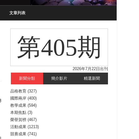
文章列表
第405期
2026年7月22日出刊
新聞分類
簡介影片
精選新聞
品格教育
(327)
國際兩岸
(400)
博
教學成果
(594)
本期焦點
(3)
，
榮譽賀榜
(467)
活動成果
(1213)
競賽成果
(741)
自