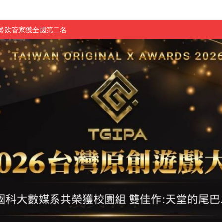
慧餐飲管家獲全國第二名
長與青年學子溫馨對談 傳遞品格與智慧力量
學生蛻變成金融新星
 燃爆傳統與現代
原創遊戲大賞雙佳作
國大專廣播詞競賽英文組佳作
融轉型與數位正義
介紹比賽」成績出爐
素養」 點亮智慧金融時代的跨域新局
學子
探索金融實習優勢