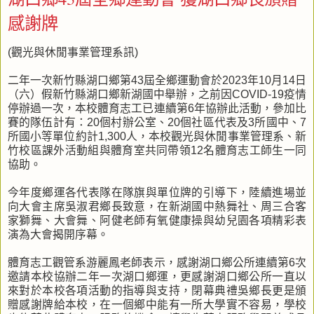
感謝牌
(觀光與休閒事業管理系訊)
二年一次新竹縣湖口鄉第43屆全鄉運動會於2023年10月14日
（六）假新竹縣湖口鄉新湖國中舉辦，之前因COVID-19疫情
停辦過一次，本校體育志工已連續第6年協辦此活動，參加比
賽的隊伍計有：20個村辦公室、20個社區代表及3所國中、7
所國小等單位約計1,300人，本校觀光與休閒事業管理系、新
竹校區課外活動組與體育室共同帶領12名體育志工師生一同
協助。
今年度鄉運各代表隊在隊旗與單位牌的引導下，陸續進場並
向大會主席吳淑君鄉長致意，在新湖國中熱舞社、周三合客
家獅舞、大會舞、阿健老師有氧健康操與幼兒園各項精彩表
演為大會揭開序幕。
體育志工觀管系游麗鳳老師表示，感謝湖口鄉公所連續第6次
邀請本校協辦二年一次湖口鄉運，更感謝湖口鄉公所一直以
來對於本校各項活動的指導與支持，閉幕典禮吳鄉長更是頒
贈感謝牌給本校，在一個鄉中能有一所大學實不容易，學校