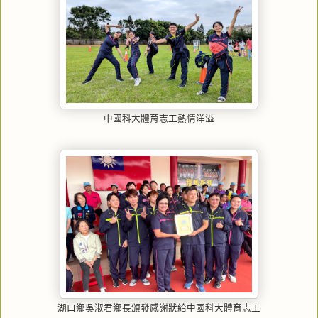
中國科大體育志工熱情洋溢
湖口鄉吳淑君鄉長頒發感謝狀給中國科大體育志工