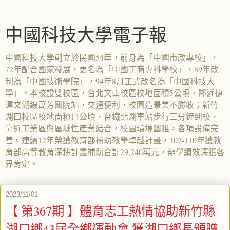
中國科技大學電子報
中國科技大學創立於民國54年，前身為「中國市政專校」，
72年配合國家發展，更名為「中國工商專科學校」，89年改
制為「中國技術學院」，94年8月正式改名為「中國科技大
學」。本校設雙校區，台北文山校區校地面積5公頃，鄰近捷
運文湖線萬芳醫院站，交通便利，校園造景美不勝收；新竹
湖口校區校地面積14公頃，台鐵北湖車站步行三分鐘到校，
靠近工業區與區域性產業結合，校園環境幽雅，各項設備完
善。連續12年榮獲教育部補助教學卓越計畫，107-110年獲教
育部高等教育深耕計畫補助合計29,240萬元，辦學績效深獲各
界肯定。
2023/11/01
【 第367期 】體育志工熱情協助新竹縣
湖口鄉43屆全鄉運動會 獲湖口鄉長頒贈