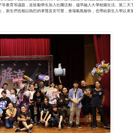
平等教育等議題，並鼓勵學生加入社團活動，儘早融入大學校園生活。第二天
生，新生們也報以熱烈的掌聲及安可聲，會場氣氛愉快，也帶給新生入學以來