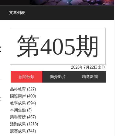
文章列表
第405期
提
2026年7月22日出刊
新聞分類
簡介影片
精選新聞
品格教育
(327)
國際兩岸
(400)
之
教學成果
(594)
。
本期焦點
(3)
、
榮譽賀榜
(467)
活動成果
(1213)
競賽成果
(741)
，