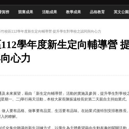
頓國際影展最高榮譽白金獎
譽賀榜
競賽成果
活動成果
教學成果
品格教育
英文公園
新創遊戲抱回金點新秀獎
全國實務專題競賽第一名
 】新竹校區112學年度新生定向輔導營 提升學生對學校之認同與向心力
 2026 TSID 提出具體舊建築再利用提案
區112學年度新生定向輔導營 
於技專校院電腦動畫競賽嶄露頭角
中國科大雙校區學生會全國賽勇奪佳績
與向心力
新竹畢典青銀共學、逐夢啟航
聲」與「Wwise」雙認證
通及未來展望，藉由「新生定向輔導營」活動的實施及參與，提升學生對學校
日(星期一、二)舉行兩天活動，本校大家長陳振遠校長於第二天親自主持始業式
：做人要有品格、做事要有品質、生活要有品味。在始業式後特別安排教務長
深入的瞭解。
制式化集中聽講的新生訓練方式，以學生為主體希望藉由生動有趣的闖關活動