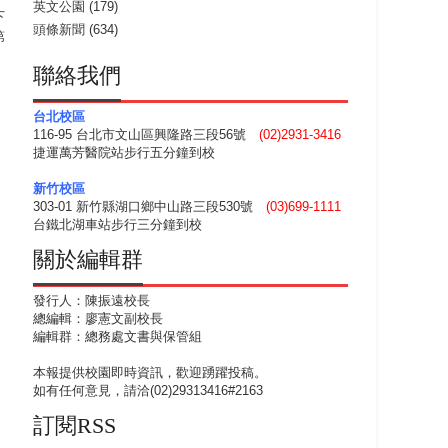
英文公園
(179)
下
頭條新聞
(634)
第
聯絡我們
台北校區
116-95 台北市文山區興隆路三段56號
(02)2931-3416
捷運萬芳醫院站步行五分鐘到校
新竹校區
303-01 新竹縣湖口鄉中山路三段530號
(03)699-1111
台鐵北湖車站步行三分鐘到校
關於編輯群
發行人：陳振遠校長
總編輯：廖憲文副校長
編輯群：總務處文書與保管組
本報提供校園即時資訊，歡迎踴躍投稿。
如有任何意見，請洽(02)29313416#2163
訂閱RSS