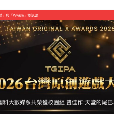
慧餐飲管家獲全國第二名
長與青年學子溫馨對談 傳遞品格與智慧力量
學生蛻變成金融新星
 燃爆傳統與現代
原創遊戲大賞雙佳作
國大專廣播詞競賽英文組佳作
融轉型與數位正義
介紹比賽」成績出爐
素養」 點亮智慧金融時代的跨域新局
學子
探索金融實習優勢