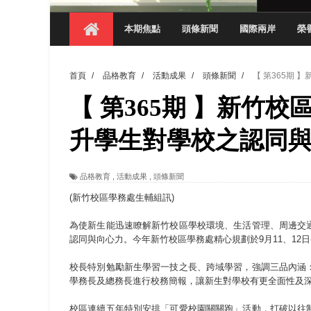
【 第404期 】影視系榮獲59屆美國休士
本期焦點
頭條新聞
國際兩岸
榮
【 第404期 】你抓得到我嗎？數媒系VR
【 第404期 】數媒系《光影潛歷史》榮獲
首頁
/
品格教育
/
活動成果
/
頭條新聞
/
【 第365期
【 第404期 】探索空間設計解方 室設系學子於
【 第365期 】新竹校
【 第404期 】從創意到實踐 數媒系學生
【 第404期 】以品格奠基、用領導領航：
升學生對學校之認同
【 第404期 】此夏，向未來！ 中國科大
品格教育
,
活動成果
,
頭條新聞
領航AI創先例！ 數媒系錄音室獲「杜比全景
(新竹校區學務處生輔組訊)
為使新生能迅速瞭解新竹校區學校環境、生活管理、周邊交
認同與向心力。今年新竹校區學務處精心規劃於9月11、12
校長特別勉勵新生學習一技之長、跨域學習，強調三品內涵
學務長及總務長進行校務簡報，讓新生對學校有更全面性及
校區連續五年特別安排「可愛校園關關跑」活動，打破以往