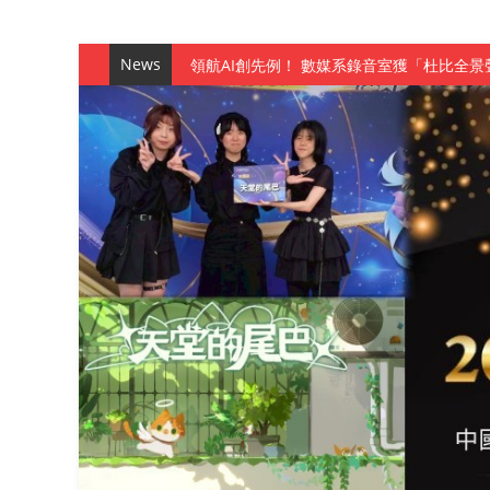
News
觀管系展現跨域創新與實作育人成效 AI智
學務處舉辦「董事長『聊』心室」 上官董事
成人之美成就學生夢想 菁英學程陪伴財金系
金曲陣容強勢進駐！中國科大原民音樂成果展
數媒系《天堂的尾巴》、《礦影》勇奪台灣
師生攜手磨練一個月！觀管系榮獲天籟盃全
一銀彭仁主中國科大開講 解密AI時代的金
通識教育中心主辦「114學年度AI英文自我
數據後的溫度：財金系傑出校友共議「人文
森城建設股份有限公司捐贈 嘉惠行管系莘莘
產學合作新里程！財金系師生參訪中租控股 
英文公園 315期