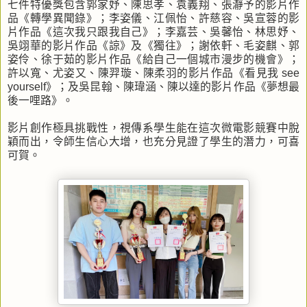
七件特優獎包含郭家妤、陳思孝、袁義翔、張瀞予的影片作
品《轉學異聞錄》；李姿儀、江佩怡、許慈容、吳宣蓉的影
片作品《這次我只跟我自己》；李嘉芸、吳馨怡、林思妤、
吳翊華的影片作品《諒》及《獨往》；謝依軒、毛姿麒、郭
姿伶、徐于茹的影片作品《給自己一個城市漫步的機會》；
許以寬、尤姿又、陳羿璇、陳柔羽的影片作品《看見我 see
yourself》；及吳昆翰、陳瑋涵、陳以達的影片作品《夢想最
後一哩路》。
影片創作極具挑戰性，視傳系學生能在這次微電影競賽中脫
穎而出，令師生信心大增，也充分見證了學生的潛力，可喜
可賀。