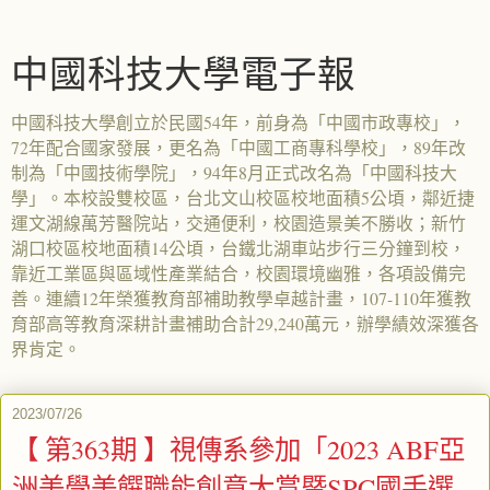
中國科技大學電子報
中國科技大學創立於民國54年，前身為「中國市政專校」，
72年配合國家發展，更名為「中國工商專科學校」，89年改
制為「中國技術學院」，94年8月正式改名為「中國科技大
學」。本校設雙校區，台北文山校區校地面積5公頃，鄰近捷
運文湖線萬芳醫院站，交通便利，校園造景美不勝收；新竹
湖口校區校地面積14公頃，台鐵北湖車站步行三分鐘到校，
靠近工業區與區域性產業結合，校園環境幽雅，各項設備完
善。連續12年榮獲教育部補助教學卓越計畫，107-110年獲教
育部高等教育深耕計畫補助合計29,240萬元，辦學績效深獲各
界肯定。
2023/07/26
【 第363期 】視傳系參加「2023 ABF亞
洲美學美饌職能創意大賞暨SPC國手選