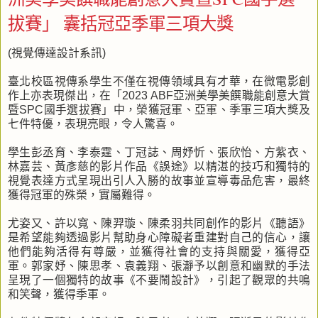
拔賽」 囊括冠亞季軍三項大獎
(視覺傳達設計系訊)
臺北校區視傳系學生不僅在視傳領域具有才華，在微電影創
作上亦表現傑出，在「2023 ABF亞洲美學美饌職能創意大賞
暨SPC國手選拔賽」中，榮獲冠軍、亞軍、季軍三項大獎及
七件特優，表現亮眼，令人驚喜。
學生彭丞育、李泰霆、丁冠誌、周妤忻、張欣怡、方紫衣、
林嘉芸、黃彥慈的影片作品《誤途》以精湛的技巧和獨特的
視覺表達方式呈現出引人入勝的故事並宣導毒品危害，最終
獲得冠軍的殊榮，實屬難得。
尤姿又、許以寬、陳羿璇、陳柔羽共同創作的影片《聽語》
是希望能夠透過影片幫助身心障礙者重建對自己的信心，讓
他們能夠活得有尊嚴，並獲得社會的支持與關愛，獲得亞
軍。郭家妤、陳思孝、袁義翔、張瀞予以創意和幽默的手法
呈現了一個獨特的故事《不要鬧設計》，引起了觀眾的共鳴
和笑聲，獲得季軍。