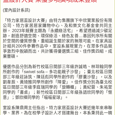
(室內設計系訊)
「特力家居盃設計大賽」由特力集團旗下中欣實業股份有限
公司、特力家居居家購物中心、及和樂文化基金會共同主
辦， 2023年競賽主題為『永續綠活宅』，希望透過減少碳足
跡，創造舒適空間、環保綠活、綠色友善…基因列序所有關
於空間的優質想像，重組誕生關於家的無限可能。在家具設
計組共200件參賽作品中，室設系展現實力，在眾多作品競
爭激烈中脫穎而出，共計獲得優選獎三組、佳作獎四組，成
果豐碩。
優選作品分別為新竹校區日間部三年級許誠皓、林琮翰同學
所創作的「swivel sofa – 多功能親子沙發」；臺北校區日間
部三年級莊詠筑、陳廷彪同學所創作的「膠囊沙發」，以及
劉韋辰、黃琦雅同學所創作「障愛」。佳作獎分別為臺北校
區日間部三年級李庭瑞同學的「旋轉櫃」；黃紀蓉、朱祐萱
同學的「書桌」；新竹校區日間部三年級孫語欣同學的「愜
意」；鄧欣樺同學的「喵喵星球」。
室設系陳鼎周主任指出，特力家居盃設計大賽近幾年來串聯
學、業界，為在校學子設計人才搭建舞台，本系秉持此一精