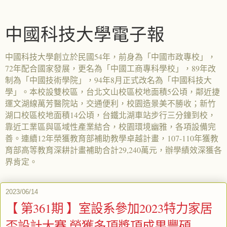
中國科技大學電子報
中國科技大學創立於民國54年，前身為「中國市政專校」，
72年配合國家發展，更名為「中國工商專科學校」，89年改
制為「中國技術學院」，94年8月正式改名為「中國科技大
學」。本校設雙校區，台北文山校區校地面積5公頃，鄰近捷
運文湖線萬芳醫院站，交通便利，校園造景美不勝收；新竹
湖口校區校地面積14公頃，台鐵北湖車站步行三分鐘到校，
靠近工業區與區域性產業結合，校園環境幽雅，各項設備完
善。連續12年榮獲教育部補助教學卓越計畫，107-110年獲教
育部高等教育深耕計畫補助合計29,240萬元，辦學績效深獲各
界肯定。
2023/06/14
【 第361期 】室設系參加2023特力家居
盃設計大賽 榮獲多項獎項成果豐碩