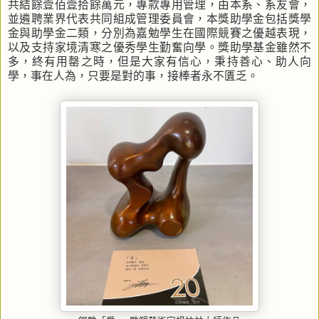
共結餘壹佰壹拾餘萬元，專款專用管理，由本系、系友會，
並遴聘業界代表共同組成管理委員會，本獎助學金包括獎學
金與助學金二類，分別為嘉勉學生在國際競賽之優越表現，
以及支持家境清寒之優秀學生勤奮向學。獎助學基金雖然不
多，終有用罄之時，但是大家有信心，秉持善心、助人向
學，事在人為，只要是對的事，接棒者永不匱乏。