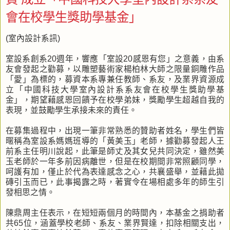
會在校學生獎助學基金」
(室內設計系訊)
室設系創系20週年，響應「室設20感恩有您」之意義，由系
友會發起之勸募，以雕塑藝術家楊柏林大師之限量銅雕作品
「愛」為標的，募資本系專兼任教師、系友，及業界資源成
立「中國科技大學室內設計系系友會在校學生獎助學基
金」，期望藉感恩回饋予在校學弟妹，獎勵學生超越自我的
表現，並鼓勵學生承接未來的責任。
在募集過程中，出現一筆非常熟悉的贊助者姓名，學生們皆
暱稱為室設系媽媽班導的「黃美玉」老師，據勸募發起人王
前系主任明川說起，此筆是師丈及其女兒共同決定，雖然美
玉老師於一年多前因病離世，但是在校期間非常照顧同學，
呵護有加，僅止於代為表達感念之心，共襄盛舉，並藉此拋
磚引玉而已，此事揭露之時，著實令在場相處多年的師生引
發相思之情。
陳鼎周主任表示，在短短兩個月的時間內，本基金之捐助者
共65位，涵蓋學校老師、系友、業界賢達，扣除相關支出，