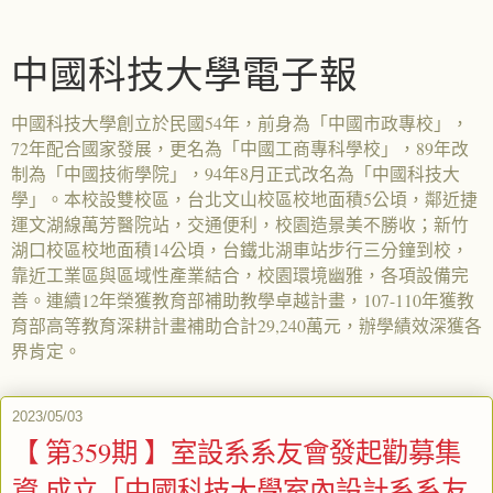
中國科技大學電子報
中國科技大學創立於民國54年，前身為「中國市政專校」，
72年配合國家發展，更名為「中國工商專科學校」，89年改
制為「中國技術學院」，94年8月正式改名為「中國科技大
學」。本校設雙校區，台北文山校區校地面積5公頃，鄰近捷
運文湖線萬芳醫院站，交通便利，校園造景美不勝收；新竹
湖口校區校地面積14公頃，台鐵北湖車站步行三分鐘到校，
靠近工業區與區域性產業結合，校園環境幽雅，各項設備完
善。連續12年榮獲教育部補助教學卓越計畫，107-110年獲教
育部高等教育深耕計畫補助合計29,240萬元，辦學績效深獲各
界肯定。
2023/05/03
【 第359期 】室設系系友會發起勸募集
資 成立「中國科技大學室內設計系系友