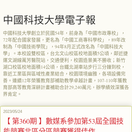
中國科技大學電子報
中國科技大學創立於民國54年，前身為「中國市政專校」，
72年配合國家發展，更名為「中國工商專科學校」，89年改
制為「中國技術學院」，94年8月正式改名為「中國科技大
學」。本校設雙校區，台北文山校區校地面積5公頃，鄰近捷
運文湖線萬芳醫院站，交通便利，校園造景美不勝收；新竹
湖口校區校地面積14公頃，台鐵北湖車站步行三分鐘到校，
靠近工業區與區域性產業結合，校園環境幽雅，各項設備完
善。連續12年榮獲教育部補助教學卓越計畫，107-110年獲教
育部高等教育深耕計畫補助合計29,240萬元，辦學績效深獲各
界肯定。
2023/05/24
【 第360期 】數媒系參加第53屆全國技
能競賽北區分區競賽獲得佳作