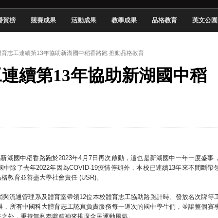
頓國際影展最高榮譽白金獎
譽賀榜
競賽成果
活動成果
教學成果
品格教育
英文公園
新創遊戲抱回金點新秀獎
全國實務專題競賽第一名
 】體育志工連續第13年協助新湖國中稻香路跑 推動品格教育
 2026 TSID 提出具體舊建築再利用提案
志工連續第13年協助新湖國中稻
於技專校院電腦動畫競賽嶄露頭角
中國科大雙校區學生會全國賽勇奪佳績
新竹畢典青銀共學、逐夢啟航
聲」與「Wwise」雙認證
鄉新湖國中稻香路跑於2023年4月7日再次啟動，這也是新湖國中一年一度盛事
了去年2022年因為COVID-19疫情停辦外，本校已連續13年來不間斷帶
教育並善盡大學社會責任 (USR)。
銷與流通管理系及體育室帶領12位本校體育志工協助路跑計時、發放名次牌等
與，所有中國科大體育志工認真負責服務每一道次的國中學生們，並讓整個賽
許之外，秉持無私奉獻精神來推廣全民運動風氣。