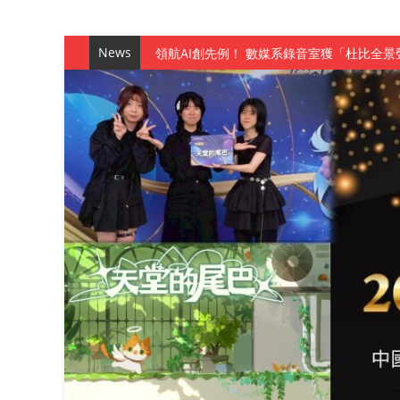
News
觀管系展現跨域創新與實作育人成效 AI智
學務處舉辦「董事長『聊』心室」 上官董事
成人之美成就學生夢想 菁英學程陪伴財金系
金曲陣容強勢進駐！中國科大原民音樂成果展
數媒系《天堂的尾巴》、《礦影》勇奪台灣
師生攜手磨練一個月！觀管系榮獲天籟盃全
一銀彭仁主中國科大開講 解密AI時代的金
通識教育中心主辦「114學年度AI英文自我
數據後的溫度：財金系傑出校友共議「人文
森城建設股份有限公司捐贈 嘉惠行管系莘莘
產學合作新里程！財金系師生參訪中租控股 
英文公園 315期