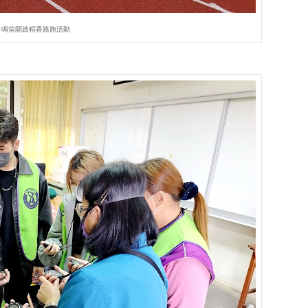
鳴笛開啟稻香路跑活動