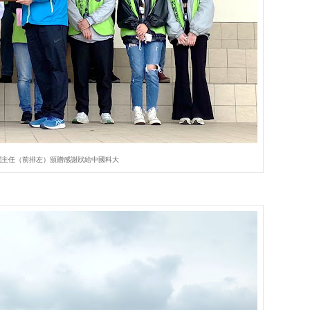
潤主任（前排左）頒贈感謝狀給中國科大