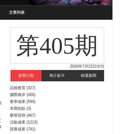
文章列表
第405期
2026年7月22日出刊
新聞分類
簡介影片
精選新聞
品格教育
(327)
國際兩岸
(400)
，
教學成果
(594)
領
本期焦點
(3)
榮譽賀榜
(467)
工
活動成果
(1213)
事
競賽成果
(741)