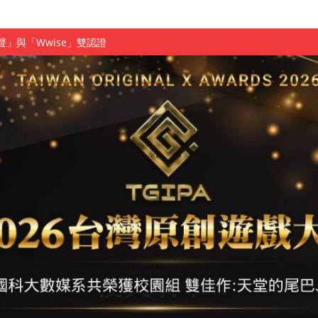
慧餐飲管家獲全國第二名
長與青年學子溫馨對談 傳遞品格與智慧力量
學生蛻變成金融新星
 燃爆傳統與現代
原創遊戲大賞雙佳作
國大專廣播詞競賽英文組佳作
融轉型與數位正義
介紹比賽」成績出爐
素養」 點亮智慧金融時代的跨域新局
學子
探索金融實習優勢