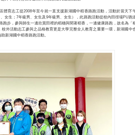
區體育志工從2008年至今就一直支援新湖國中稻香路跑活動，活動於當天下
男、女生；7年級男、女生及9年級男、女生），此路跑活動從校內田徑場PU跑
道路跑步，參與師生一邊欣賞田裡的稻穗與聞著稻香，一邊健康路跑，故名為「
，校外活動志工參與之品格教育更是大學完整全人教育之重要一環，新湖國中
協助新湖國中稻香路跑活動。