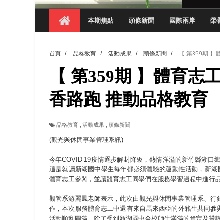
【 第404期 】影視系榮獲59屆美國休士
本期焦點
頭條新聞
國際兩岸
榮
【 第404期 】你抓得到我嗎？數媒系VR
【 第404期 】數媒系《光影潛歷史》榮獲
首頁
/
品格教育
/
活動成果
/
頭條新聞
/
【 第359期
【 第404期 】探索空間設計解方 室設系學子於
【 第359期 】體育
【 第404期 】從創意到實踐 數媒系學生
【 第404期 】以品格奠基、用領導領航：
香路跑 推動品格教育
【 第404期 】此夏，向未來！ 中國科大
品格教育
,
活動成果
,
頭條新聞
領航AI創先例！ 數媒系錄音室獲「杜比全景
(觀光與休閒事業管理系訊)
今年COVID-19疫情逐步解封降級，熱情洋溢的新竹縣湖口
這是就讀新湖國中學生每年都必須體驗的運動性活動，新湖國中除
體育志工參與，並讓體育志工同學們在服務學習過程中進行品格
觀管系游麗鳳老師表示，此次由觀光與休閒事業管理系、行
作，本次服務體育志工中還有來自馬來西亞的外籍生共同參
活動順利圓滿，除了受到新湖國中全校師生滿滿的肯定及贊