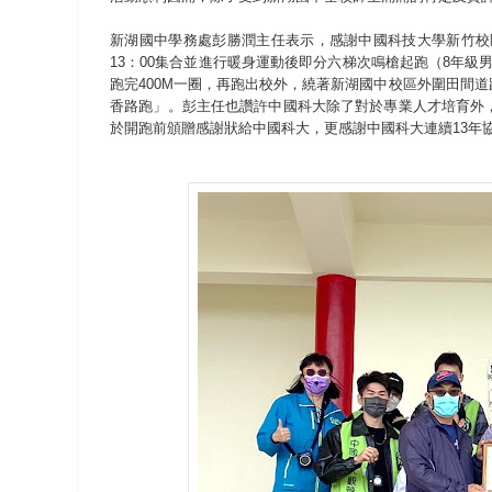
新湖國中學務處彭勝潤主任表示，感謝中國科技大學新竹校
13：00集合並進行暖身運動後即分六梯次鳴槍起跑（8年級
跑完400M一圈，再跑出校外，繞著新湖國中校區外圍田間
香路跑」。彭主任也讚許中國科大除了對於專業人才培育外
於開跑前頒贈感謝狀給中國科大，更感謝中國科大連續13年