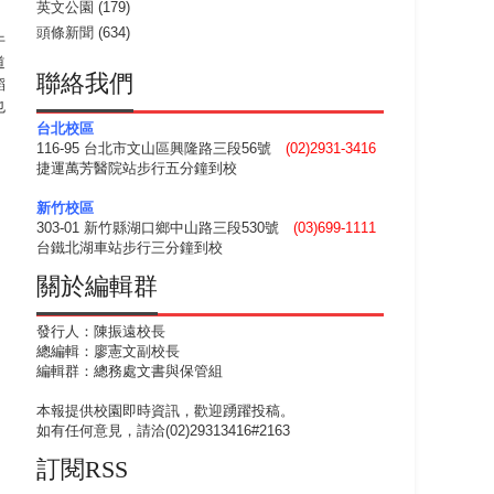
英文公園
(179)
頭條新聞
(634)
午
道
聯絡我們
稻
也
台北校區
116-95 台北市文山區興隆路三段56號
(02)2931-3416
捷運萬芳醫院站步行五分鐘到校
新竹校區
303-01 新竹縣湖口鄉中山路三段530號
(03)699-1111
台鐵北湖車站步行三分鐘到校
關於編輯群
發行人：陳振遠校長
總編輯：廖憲文副校長
編輯群：總務處文書與保管組
本報提供校園即時資訊，歡迎踴躍投稿。
如有任何意見，請洽(02)29313416#2163
訂閱RSS