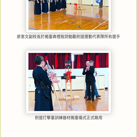
廖憲文副校長於揭臺典禮致詞勉勵劍道運動代表隊所有選手
劍道打擊臺訓練器材揭臺儀式正式啟用