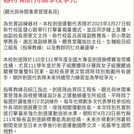
(觀光與休閒事業管理系訊)
為充實訓練器材，本校劍道運動代表隊於2023年3月27日假
新竹校區健心館舉行打擊臺揭臺儀式，並且同步線上直播，
由副校長廖憲文主持，新竹校區呂英瑞副教務長、郭小喬副
學務長、謝志鴻副總務長、體育室羅旭壯主任、生輔組呂紹
江組長（指導教練）以及教師同仁共襄盛舉。
本校劍道隊於110至111學年度全國大專盃劍道錦標賽皆榮獲
佳績，尤其111學年度於男子組團體得分賽與女子組團體過
關賽榮獲雙料冠軍，副校長廖憲文致詞時特別勉勵所有選
手，期許劍道代表隊未來持續努力練習並為學校爭光。
指導教練呂紹江指出，劍道隊由資訊工程系、觀光與休閒事
業管理系與視覺傳達設計系之運動績優生所組成，平時除了
每週於課後進行2次訓練外，每年也規劃多次代表學校參加校
外各項劍道競賽交流，增強相關運動技能。本次特別充實劍
道打擊臺來強化劍道運動技術水準，期盼於4月23日新竹縣
111年縣長盃劍道錦標賽能再創佳績，未來亦規劃利用暑假
期間安排至日本大學進行劍道運動國際交流，拓展學生國際
視野。