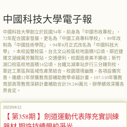
中國科技大學電子報
中國科技大學創立於民國54年，前身為「中國市政專校」，
72年配合國家發展，更名為「中國工商專科學校」，89年改
制為「中國技術學院」，94年8月正式改名為「中國科技大
學」。本校設雙校區，台北文山校區校地面積5公頃，鄰近捷
運文湖線萬芳醫院站，交通便利，校園造景美不勝收；新竹
湖口校區校地面積14公頃，台鐵北湖車站步行三分鐘到校，
靠近工業區與區域性產業結合，校園環境幽雅，各項設備完
善。連續12年榮獲教育部補助教學卓越計畫，107-110年獲教
育部高等教育深耕計畫補助合計29,240萬元，辦學績效深獲各
界肯定。
2023/04/12
【 第358期 】劍道運動代表隊充實訓練
器材 期許持續學校爭光