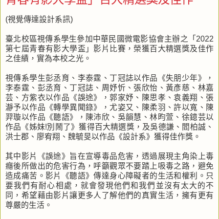
(視覺傳達設計系訊)
臺北校區視傳系學生參加中華民國微電影協會主辦之「2022
第七屆青春有影大學盃」影片比賽，榮獲百大精選獎及佳作
之佳績，實為本校之光。
視傳系學生彭丞育、李泰霆、丁冠誌以作品《失朋少年》，
李泰霆、彭丞育、丁冠誌、周妤忻、張欣怡、黃彥慈、林嘉
芸、方紫衣以作品《誤途》，郭家妤、陳思孝、袁義翔、張
瀞予以作品《轉學異聞錄》，尤姿又、陳柔羽、許以寬、陳
羿璇以作品《聽語》，陳沛欣、吳韻慧、林昀萱、徐鐿芸以
作品《姊妹!別鬧了》獲得百大精選獎，及吳德謙、閻柏誠、
洪士郡、廖宥翔、魏毓旻以作品《設計系》獲得佳作獎。
其中影片《誤途》旨在宣導毒品危害，透過展現主角染上毒
癮後所做出的危害行為，呼籲觀眾不要踏上吸毒之路，避免
造成痛苦。影片《聽語》傳達身心障礙者的生活和權利。只
要我們有耐心相處，就會發現他們和我們並沒有太大的不
同，希望藉由影片讓更多人了解他們的真實生活，擁有更有
尊嚴的生活。