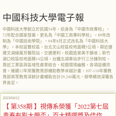
中國科技大學電子報
中國科技大學創立於民國54年，前身為「中國市政專校」，
72年配合國家發展，更名為「中國工商專科學校」，89年改
制為「中國技術學院」，94年8月正式改名為「中國科技大
學」。本校設雙校區，台北文山校區校地面積5公頃，鄰近捷
運文湖線萬芳醫院站，交通便利，校園造景美不勝收；新竹
湖口校區校地面積14公頃，台鐵北湖車站步行三分鐘到校，
靠近工業區與區域性產業結合，校園環境幽雅，各項設備完
善。連續12年榮獲教育部補助教學卓越計畫，107-110年獲教
育部高等教育深耕計畫補助合計29,240萬元，辦學績效深獲各
界肯定。
2023/04/12
【 第358期 】視傳系榮獲「2022第七屆
青春有影大學盃」百大精選獎及佳作