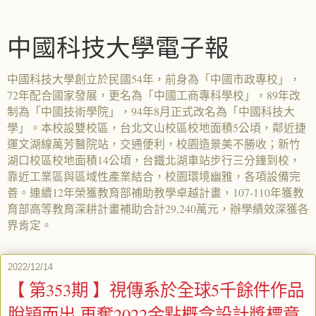
中國科技大學電子報
中國科技大學創立於民國54年，前身為「中國市政專校」，
72年配合國家發展，更名為「中國工商專科學校」，89年改
制為「中國技術學院」，94年8月正式改名為「中國科技大
學」。本校設雙校區，台北文山校區校地面積5公頃，鄰近捷
運文湖線萬芳醫院站，交通便利，校園造景美不勝收；新竹
湖口校區校地面積14公頃，台鐵北湖車站步行三分鐘到校，
靠近工業區與區域性產業結合，校園環境幽雅，各項設備完
善。連續12年榮獲教育部補助教學卓越計畫，107-110年獲教
育部高等教育深耕計畫補助合計29,240萬元，辦學績效深獲各
界肯定。
2022/12/14
【 第353期 】視傳系於全球5千餘件作品
脫穎而出 再奪2022金點概念設計獎標章