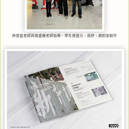
林恩盈老師與張盛權老師指導，學生張道元、翁妤、謝鈞安創作