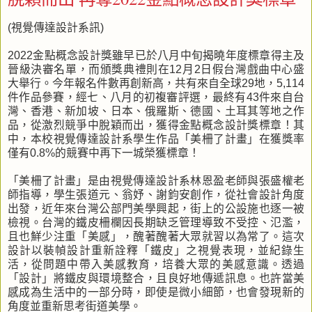
(視覺傳達設計系訊)
2022金點概念設計獎雖早已於八月中旬揭曉年度標章得主及
晉級決審名單，而頒獎典禮則在12月2日假台灣戲曲中心盛
大舉行。今年報名件數再創新高，共有來自全球29地，5,114
件作品參賽，經七、八月的初複審評選，最終有43件來自台
灣、香港、新加坡、日本、俄羅斯、德國、土耳其等地之作
品，從激烈競爭中脫穎而出，獲得金點概念設計獎標章！其
中，本校視覺傳達設計系學生作品「美柵了計畫」在獲獎率
僅有0.8%的競賽中再下一城榮獲標章！
「美柵了計畫」是由視覺傳達設計系林恩盈老師與張盛權老
師指導，學生張道元、翁妤、謝鈞安創作，從社會設計角度
出發，近年來台灣公部門美學興起，街上的公設施也逐一被
檢視。台灣的鐵皮柵欄因長期缺乏管理導致不受控、氾濫，
且也鮮少注重「美感」，醜著醜著大眾就習以為常了。這次
設計以裝幀設計重新詮釋「鐵皮」之視覺表現，並紀錄生
活，從問題中帶入美感教育，培養大眾的美感意識。透過
「設計」將鐵皮與環境整合，且良好地傳遞訊息。也許當美
感成為生活中的一部分時，即使是微小細節，也會發現新的
角度並重新思考街道美學。