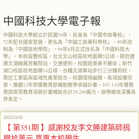
中國科技大學電子報
中國科技大學創立於民國54年，前身為「中國市政專校」，
72年配合國家發展，更名為「中國工商專科學校」，89年改
制為「中國技術學院」，94年8月正式改名為「中國科技大
學」。本校設雙校區，台北文山校區校地面積5公頃，鄰近捷
運文湖線萬芳醫院站，交通便利，校園造景美不勝收；新竹
湖口校區校地面積14公頃，台鐵北湖車站步行三分鐘到校，
靠近工業區與區域性產業結合，校園環境幽雅，各項設備完
善。連續12年榮獲教育部補助教學卓越計畫，107-110年獲教
育部高等教育深耕計畫補助合計29,240萬元，辦學績效深獲各
界肯定。
2022/11/02
【 第351期 】感謝校友李文勝建築師捐
贈拾萬元 嘉惠本校學生