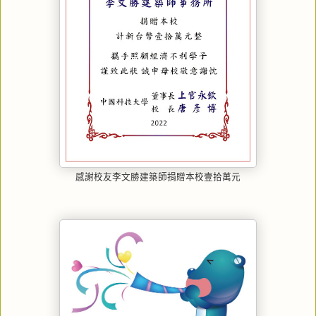
感謝校友李文勝建築師捐贈本校壹拾萬元