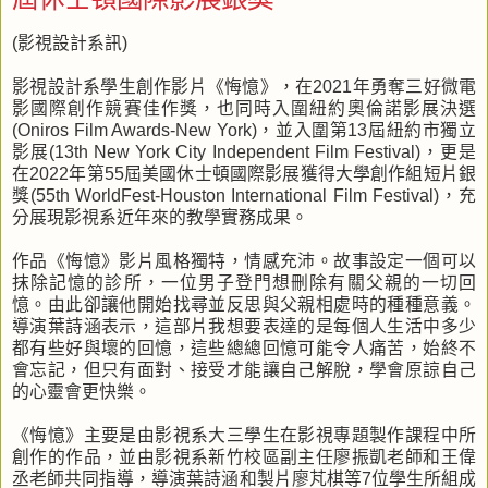
(影視設計系訊)
影視設計系學生創作影片《悔憶》，在2021年勇奪三好微電
影國際創作競賽佳作獎，也同時入圍紐約奧倫諾影展決選
(Oniros Film Awards-New York)，並入圍第13屆紐約市獨立
影展(13th New York City Independent Film Festival)，更是
在2022年第55屆美國休士頓國際影展獲得大學創作組短片銀
獎(55th WorldFest-Houston International Film Festival)，充
分展現影視系近年來的教學實務成果。
作品《悔憶》影片風格獨特，情感充沛。故事設定一個可以
抹除記憶的診所，一位男子登門想刪除有關父親的一切回
憶。由此卻讓他開始找尋並反思與父親相處時的種種意義。
導演葉詩涵表示，這部片我想要表達的是每個人生活中多少
都有些好與壞的回憶，這些總總回憶可能令人痛苦，始終不
會忘記，但只有面對、接受才能讓自己解脫，學會原諒自己
的心靈會更快樂。
《悔憶》主要是由影視系大三學生在影視專題製作課程中所
創作的作品，並由影視系新竹校區副主任廖振凱老師和王偉
丞老師共同指導，導演葉詩涵和製片廖芃棋等7位學生所組成