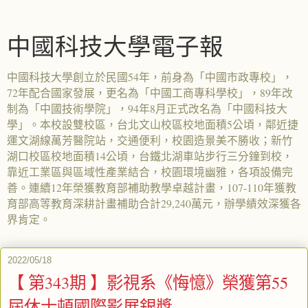
中國科技大學電子報
中國科技大學創立於民國54年，前身為「中國市政專校」，
72年配合國家發展，更名為「中國工商專科學校」，89年改
制為「中國技術學院」，94年8月正式改名為「中國科技大
學」。本校設雙校區，台北文山校區校地面積5公頃，鄰近捷
運文湖線萬芳醫院站，交通便利，校園造景美不勝收；新竹
湖口校區校地面積14公頃，台鐵北湖車站步行三分鐘到校，
靠近工業區與區域性產業結合，校園環境幽雅，各項設備完
善。連續12年榮獲教育部補助教學卓越計畫，107-110年獲教
育部高等教育深耕計畫補助合計29,240萬元，辦學績效深獲各
界肯定。
2022/05/18
【 第343期 】影視系《悔憶》榮獲第55
屆休士頓國際影展銀獎