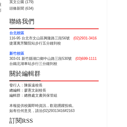
英文公園
(179)
重
頭條新聞
(634)
而
，
聯絡我們
台北校區
116-95 台北市文山區興隆路三段56號
(02)2931-3416
捷運萬芳醫院站步行五分鐘到校
新竹校區
303-01 新竹縣湖口鄉中山路三段530號
(03)699-1111
台鐵北湖車站步行三分鐘到校
關於編輯群
發行人：陳振遠校長
總編輯：廖憲文副校長
編輯群：總務處文書與保管組
本報提供校園即時資訊，歡迎踴躍投稿。
如有任何意見，請洽(02)29313416#2163
訂閱RSS