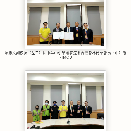
廖憲文副校長（左二）與中華中小學跆拳道聯合總會林德昭會長（中）簽
訂MOU