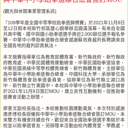
(觀光與休閒事業管理系訊)
「109學年度全國中等學校跆拳道錦標賽」於2021年11月8日
至12日假本校新竹校區健心館舉辦且圓滿落幕，有來自全國
共高中職、國中與國小跆拳道選手將近2,000餘位選手報名參
賽，中華中小學跆拳道聯合總會感謝蘇效堯裁判長聘調來自
全國各地的裁判認真執法。
本次競賽指導單位為教育部體育署、新竹縣政府、新竹縣政
府教育處、中華民國體育運動總會、中華民國跆拳道協會、
中華民國高級中等學校體育總會、新竹縣體育會，主辦單位
為中華中小學跆拳道聯合總會、中國科技大學，承辦單位為
新竹縣體育會跆拳道委員會，協辦單位為新竹縣立湖口高
中、新竹縣立竹東國中。本校與中華中小學跆拳道聯合總會
於2021年11月8日簽訂MOU，建立良性互動機制，促進跆拳
道賽會活動之辦理。
廖憲文副校長指出，本校推動校園運動風氣，本次特別感謝
唐彥博校長授權與中華中小學跆拳道聯合總會簽訂MOU，未
來雙方有機會持續合作，歡迎來自全國跆拳道選手集結於本
校並以跆拳道會友，另辦理本活動由校內體育室、學務處、