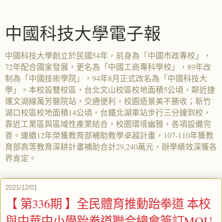
中國科技大學電子報
中國科技大學創立於民國54年，前身為「中國市政專校」，
72年配合國家發展，更名為「中國工商專科學校」，89年改
制為「中國技術學院」，94年8月正式改名為「中國科技大
學」。本校設雙校區，台北文山校區校地面積5公頃，鄰近捷
運文湖線萬芳醫院站，交通便利，校園造景美不勝收；新竹
湖口校區校地面積14公頃，台鐵北湖車站步行三分鐘到校，
靠近工業區與區域性產業結合，校園環境幽雅，各項設備完
善。連續12年榮獲教育部補助教學卓越計畫，107-110年獲教
育部高等教育深耕計畫補助合計29,240萬元，辦學績效深獲各
界肯定。
2021/12/01
【 第336期 】全民體育推動跆拳道 本校
與中華中小學跆拳道聯合總會簽訂MOU