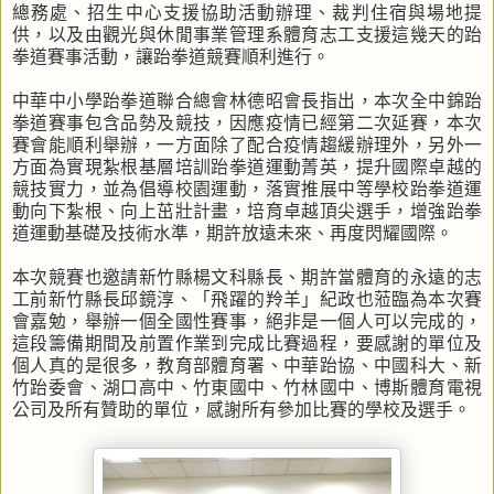
總務處、招生中心支援協助活動辦理、裁判住宿與場地提
供，以及由觀光與休閒事業管理系體育志工支援這幾天的跆
拳道賽事活動，讓跆拳道競賽順利進行。
中華中小學跆拳道聯合總會林德昭會長指出，本次全中錦跆
拳道賽事包含品勢及競技，因應疫情已經第二次延賽，本次
賽會能順利舉辦，一方面除了配合疫情趨緩辦理外，另外一
方面為實現紮根基層培訓跆拳道運動菁英，提升國際卓越的
競技實力，並為倡導校園運動，落實推展中等學校跆拳道運
動向下紮根、向上茁壯計畫，培育卓越頂尖選手，增強跆拳
道運動基礎及技術水準，期許放遠未來、再度閃耀國際。
本次競賽也邀請新竹縣楊文科縣長、期許當體育的永遠的志
工前新竹縣長邱鏡淳、「飛躍的羚羊」紀政也蒞臨為本次賽
會嘉勉，舉辦一個全國性賽事，絕非是一個人可以完成的，
這段籌備期間及前置作業到完成比賽過程，要感謝的單位及
個人真的是很多，教育部體育署、中華跆協、中國科大、新
竹跆委會、湖口高中、竹東國中、竹林國中、博斯體育電視
公司及所有贊助的單位，感謝所有參加比賽的學校及選手。