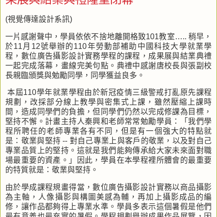
(視覺傳達設計系訊)
一片感謝聲中，學員依依不捨地離開格致
101
教室
…..
稍早，
於
11
月
12
號舉辦的
110
年勞動部補助中國科技大學就業學
程，數位廣告攝影設計實務學程的課程，成果展與結業典禮
一起完成落幕，畫線完美句點。典禮中感謝唐校長與張副校
長親臨頒獎與勉勵同學，同學獲益良多。
本屆
110
學年就業學程由於新冠疫情三級警戒打亂原先課程
規劃，改採部分線上教學與密集式上課，雖然壓縮上課時
間，造成同學們的負擔，但同學們仍然以完成修課為目標，
堅持不懈。計畫主持人秦興和老師常常勉勵學員：
「
我們學
程所聘任的老師專業各有不同，但是有一個強大的特點就
是：敬業與堅持
--
對自己專業上與客戶的敬業，以及對自己
專業品質上的堅持。這就是我們能夠傳承給大家未來面對職
場最重要的資產。
」
因此，學員在本學程裡所體會的最重要
的特質就是：敬業與堅持。
由於學成課程規畫得當，數位廣告攝影設計實務以商品攝影
為主軸，人像攝影與構圖美感為輔，再加上攝影成品的編
修，讓作品都夠得上專業水準。學員多表示這個暑假是他們
最有意義也最充實的暑假。學程規劃舉辦成果作品展覽，因