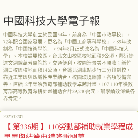
中國科技大學電子報
中國科技大學創立於民國54年，前身為「中國市政專校」，
72年配合國家發展，更名為「中國工商專科學校」，89年改
制為「中國技術學院」，94年8月正式改名為「中國科技大
學」。本校設雙校區，台北文山校區校地面積5公頃，鄰近捷
運文湖線萬芳醫院站，交通便利，校園造景美不勝收；新竹
湖口校區校地面積14公頃，台鐵北湖車站步行三分鐘到校，
靠近工業區與區域性產業結合，校園環境幽雅，各項設備完
善。連續12年榮獲教育部補助教學卓越計畫，107-110年獲教
育部高等教育深耕計畫補助合計29,240萬元，辦學績效深獲各
界肯定。
2021/12/01
【 第336期 】110勞動部補助就業學程成
果展與結業典禮隆重閉幕