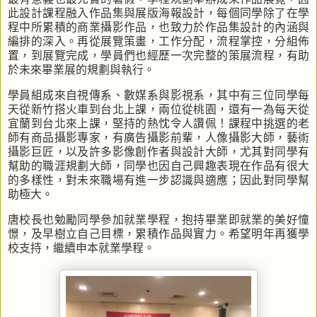
此設計課程融入作品集與展版海報設計，每個同學除了在學
程中所累積的商業攝影作品，也致力於作品集設計的內涵與
編排的深入。再從展覽策畫，工作分配，流程掌控，分組佈
置，到展覽完成，學員們也經歷一次完整的策展流程，有助
於未來畢業展的規劃與執行。
學員組成來自視傳系、數媒系與影視系，其中有三位同學每
天從新竹搭火車到台北上課，兩位從桃園，還有一為每天從
宜蘭到台北來上課，堅持的熱忱令人讚佩！
課程中挑選的老
師有商品攝影專家，有廣告攝影前輩，人像攝影大師，藝術
攝影巨匠，以及許多影像創作者與設計大師，尤其對同學有
幫助的職涯規劃大師，同學也因自己興趣表現在作品有很大
的多樣性，對未來職場有進一步認識與適應；因此對同學幫
助極大。
唐校長也勉勵同學參加就業學程，抱持畢業即就業的美好憧
憬，及早樹立自己目標，累積作品與實力。希望明年再獲學
校支持，繼續申本就業學程。