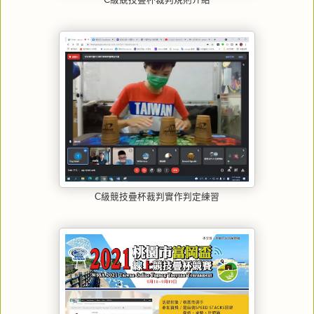
C級競技疊杯裁判規則介紹
C級競技疊杯裁判實作判定練習