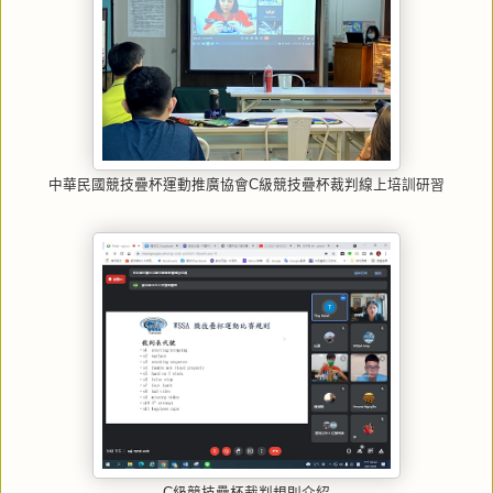
中華民國競技疊杯運動推廣協會C級競技疊杯裁判線上培訓研習