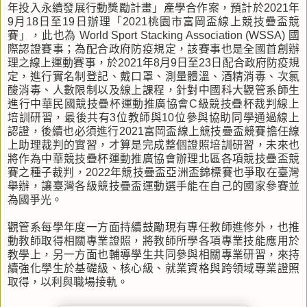
年投入永續發展行動獎勵計畫」產學合作案，預計於2021年
9月18日至19日辦理「2021桃園市富岡盃線上競技疊盃競
賽」，此也為 World Sport Stacking Association (WSSA) 國
際認證賽事；為配合政府防疫規定，該賽事也是全國首創辦
理之線上運動賽事，於2021年8月9日至23日配合政府防疫規
定，進行實名制登記、戴口罩、測量體溫、酒精消毒、次氯
酸消毒、人數限制以及線上課程，針對中國科大觀管系師生
進行中華民國競技疊杯運動推廣協會C級競技疊杯裁判線上
培訓研習，最後共有3位教師與10位參與協助同學通過線上
認證，後續也必須進行2021富岡盃線上競技疊盃競賽擔任線
上助理裁判的實習，才算是完成整個證照培訓研習，未來也
將作為中華競技疊杯運動推廣協會辦理北區各項競技疊盃競
賽之種子裁判，2022年競技疊盃亞洲盃錦標賽也爭取在臺灣
舉辦，讓臺灣各級競技疊盃運動選手能在自己的國家參賽並
為國爭光。
觀管系每學年度一方面持續鼓勵現有專任教師進修外，也推
動教師取得相關專業證照，將教師所學各項專業技能應用於
教學上，另一方面也輔導學生共同參與相關專業研習，來持
續強化學生於基礎級、核心級、就業資格與跨領域專業證照
取得，以利與職場接軌。