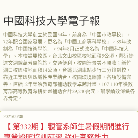
中國科技大學電子報
中國科技大學創立於民國54年，前身為「中國市政專校」，
72年配合國家發展，更名為「中國工商專科學校」，89年改
制為「中國技術學院」，94年8月正式改名為「中國科技大
學」。本校設雙校區，台北文山校區校地面積5公頃，鄰近捷
運文湖線萬芳醫院站，交通便利，校園造景美不勝收；新竹
湖口校區校地面積14公頃，台鐵北湖車站步行三分鐘到校，
靠近工業區與區域性產業結合，校園環境幽雅，各項設備完
善。連續12年榮獲教育部補助教學卓越計畫，107-110年獲教
育部高等教育深耕計畫補助合計29,240萬元，辦學績效深獲各
界肯定。
2021/09/08
【 第332期 】觀管系師生暑假期間進行
專業證照培訓研習 強化實務能力