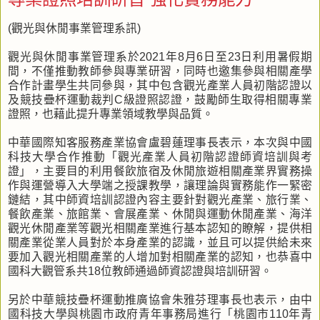
(觀光與休閒事業管理系訊)
觀光與休閒事業管理系於2021年8月6日至23日利用暑假期
間，不僅推動教師參與專業研習，同時也邀集參與相關產學
合作計畫學生共同參與，其中包含觀光產業人員初階認證以
及競技疊杯運動裁判C級證照認證，鼓勵師生取得相關專業
證照，也藉此提升專業領域教學與品質。
中華國際知客服務產業協會盧碧蓮理事長表示，本次與中國
科技大學合作推動「觀光產業人員初階認證師資培訓與考
證」，主要目的利用餐飲旅宿及休閒旅遊相關產業界實務操
作與運營導入大學端之授課教學，讓理論與實務能作一緊密
鏈結，其中師資培訓認證內容主要針對觀光產業、旅行業、
餐飲產業、旅館業、會展產業、休閒與運動休閒產業、海洋
觀光休閒產業等觀光相關產業進行基本認知的瞭解，提供相
關產業從業人員對於本身產業的認識，並且可以提供給未來
要加入觀光相關產業的人增加對相關產業的認知，也恭喜中
國科大觀管系共18位教師通過師資認證與培訓研習。
另於中華競技疊杯運動推廣協會朱雅芬理事長也表示，由中
國科技大學與桃園市政府青年事務局進行「桃園市110年青