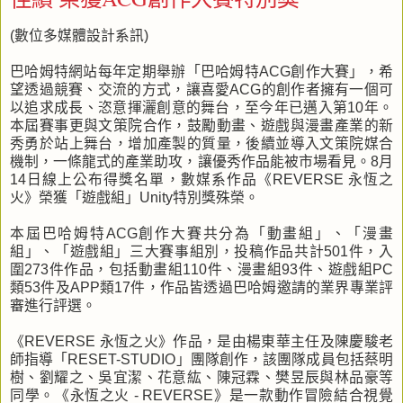
(數位多媒體設計系訊)
巴哈姆特網站每年定期舉辦「巴哈姆特ACG創作大賽」，希
望透過競賽、交流的方式，讓喜愛ACG的創作者擁有一個可
以追求成長、恣意揮灑創意的舞台，至今年已邁入第10年。
本屆賽事更與文策院合作，鼓勵動畫、遊戲與漫畫產業的新
秀勇於站上舞台，增加產製的質量，後續並導入文策院媒合
機制，一條龍式的產業助攻，讓優秀作品能被市場看見。8月
14日線上公布得獎名單，數媒系作品《REVERSE 永恆之
火》榮獲「遊戲組」Unity特別獎殊榮。
本屆巴哈姆特ACG創作大賽共分為「動畫組」、「漫畫
組」、「遊戲組」三大賽事組別，投稿作品共計501件，入
圍273件作品，包括動畫組110件、漫畫組93件、遊戲組PC
類53件及APP類17件，作品皆透過巴哈姆邀請的業界專業評
審進行評選。
《REVERSE 永恆之火》作品，是由楊東華主任及陳慶駿老
師指導「RESET-STUDIO」團隊創作，該團隊成員包括蔡明
樹、劉耀之、吳宜潔、花意紘、陳冠霖、樊昱辰與林品豪等
同學。《永恆之火 - REVERSE》是一款動作冒險結合視覺