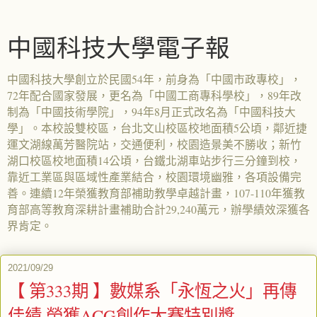
中國科技大學電子報
中國科技大學創立於民國54年，前身為「中國市政專校」，
72年配合國家發展，更名為「中國工商專科學校」，89年改
制為「中國技術學院」，94年8月正式改名為「中國科技大
學」。本校設雙校區，台北文山校區校地面積5公頃，鄰近捷
運文湖線萬芳醫院站，交通便利，校園造景美不勝收；新竹
湖口校區校地面積14公頃，台鐵北湖車站步行三分鐘到校，
靠近工業區與區域性產業結合，校園環境幽雅，各項設備完
善。連續12年榮獲教育部補助教學卓越計畫，107-110年獲教
育部高等教育深耕計畫補助合計29,240萬元，辦學績效深獲各
界肯定。
2021/09/29
【 第333期 】數媒系「永恆之火」再傳
佳績 榮獲ACG創作大賽特別獎