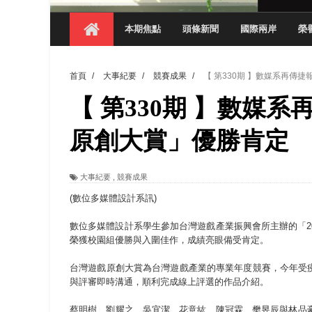
【 第404期 】影視系榮獲59屆美國休士
本期焦點
頭條新聞
國際兩岸
榮
【 第404期 】你抓得到我嗎？數媒系VR
【 第404期 】數媒系《光影潛歷史》榮獲
首頁
/
大事紀要
/
競賽成果
/
【 第330期 】數媒系再傳捷
【 第404期 】探索空間設計解方 室設系學子於
【 第330期 】數媒系
【 第404期 】從創意到實踐 數媒系學生
【 第404期 】以品格奠基、用領導領航：
原創大賞」優勝肯定
【 第404期 】此夏，向未來！ 中國科大
大事紀要
,
競賽成果
領航AI創先例！ 數媒系錄音室獲「杜比全景
(數位多媒體設計系訊)
數位多媒體設計系學生參加台灣遊戲產業振興會所主辦的「2
榮獲校園組優勝與入圍佳作，成績亮眼備受肯定。
台灣遊戲原創大賞為台灣遊戲產業的專業年度競賽，今年受
與評審即時溝通，順利完成線上評選的作品介紹。
蔡明樹、劉耀之、吳宜潔、花意紘、陳冠霖、樊昱辰與林品豪