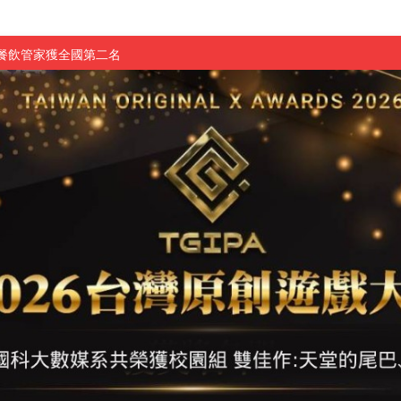
慧餐飲管家獲全國第二名
長與青年學子溫馨對談 傳遞品格與智慧力量
學生蛻變成金融新星
 燃爆傳統與現代
原創遊戲大賞雙佳作
國大專廣播詞競賽英文組佳作
融轉型與數位正義
介紹比賽」成績出爐
素養」 點亮智慧金融時代的跨域新局
學子
探索金融實習優勢