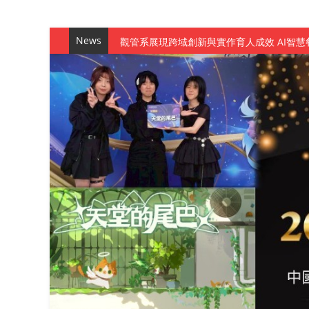
News
觀管系展現跨域創新與實作育人成效 AI智
學務處舉辦「董事長『聊』心室」 上官董事
成人之美成就學生夢想 菁英學程陪伴財金系
金曲陣容強勢進駐！中國科大原民音樂成果展
數媒系《天堂的尾巴》、《礦影》勇奪台灣
師生攜手磨練一個月！觀管系榮獲天籟盃全
一銀彭仁主中國科大開講 解密AI時代的金
通識教育中心主辦「114學年度AI英文自我
數據後的溫度：財金系傑出校友共議「人文
森城建設股份有限公司捐贈 嘉惠行管系莘莘
產學合作新里程！財金系師生參訪中租控股 
英文公園 315期