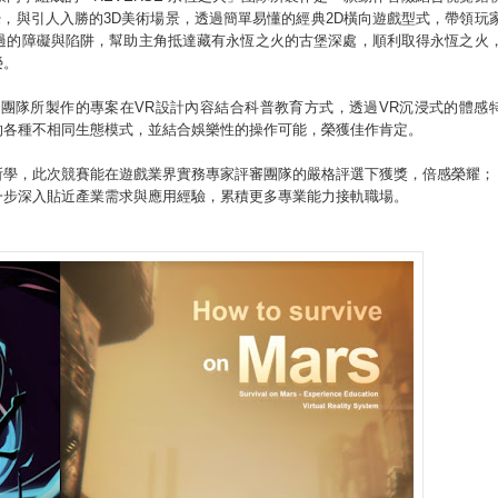
覺，與引人入勝的3D美術場景，透過簡單易懂的經典2D橫向遊戲型式，帶領玩
過的障礙與陷阱，幫助主角抵達藏有永恆之火的古堡深處，順利取得永恆之火
榮。
團隊所製作的專案在VR設計內容結合科普教育方式，透過VR沉浸式的體感
的各種不相同生態模式，並結合娛樂性的操作可能，榮獲佳作肯定。
所學，此次競賽能在遊戲業界實務專家評審團隊的嚴格評選下獲獎，倍感榮耀；
一步深入貼近產業需求與應用經驗，累積更多專業能力接軌職場。