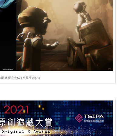
報 永恆之火(左) 火星生存(右)