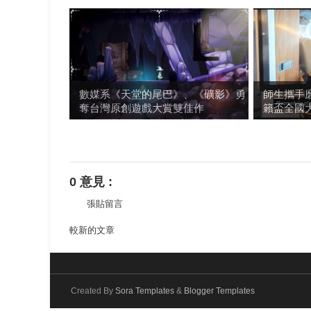
數媒系《天堂的尾巴》、《礦影》勇
師生攜手
奪台灣原創遊戲大賞雙佳作
籟盃全國
0 意見 :
張貼留言
較新的文章
Created By
Sora Templates
&
Blogger Templates