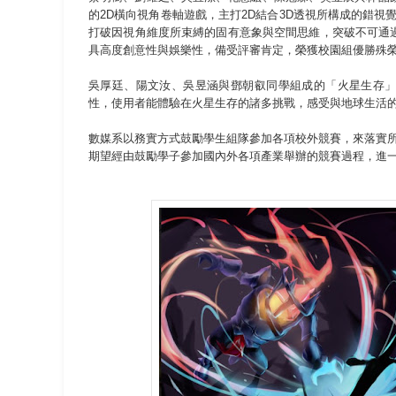
的2D橫向視角卷軸遊戲，主打2D結合3D透視所構成的錯視
打破因視角維度所束縛的固有意象與空間思維，突破不可通
具高度創意性與娛樂性，備受評審肯定，榮獲校園組優勝殊
吳厚廷、陽文汝、吳昱涵與鄧朝叡同學組成的「火星生存」
性，使用者能體驗在火星生存的諸多挑戰，感受與地球生活
數媒系以務實方式鼓勵學生組隊參加各項校外競賽，來落實
期望經由鼓勵學子參加國內外各項產業舉辦的競賽過程，進