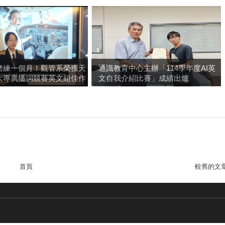
磨練一個月！觀管系榮獲天
通識教育中心主辦「114學年度AI英
大專廣播詞競賽英文組佳作
文自我介紹比賽」成績出爐
首頁
較舊的文