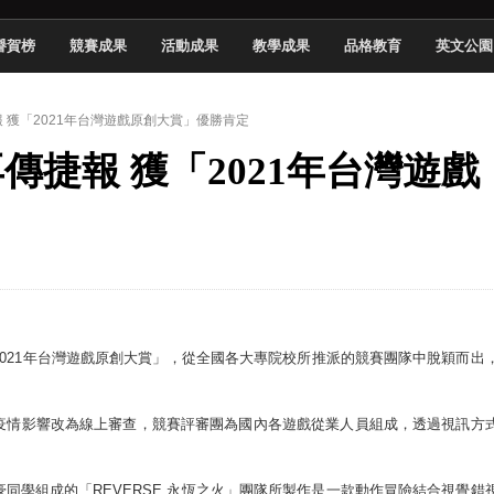
頓國際影展最高榮譽白金獎
譽賀榜
競賽成果
活動成果
教學成果
品格教育
英文公園
新創遊戲抱回金點新秀獎
全國實務專題競賽第一名
報 獲「2021年台灣遊戲原創大賞」優勝肯定
 2026 TSID 提出具體舊建築再利用提案
再傳捷報 獲「2021年台灣遊戲
於技專校院電腦動畫競賽嶄露頭角
中國科大雙校區學生會全國賽勇奪佳績
新竹畢典青銀共學、逐夢啟航
聲」與「Wwise」雙認證
021年台灣遊戲原創大賞」，從全國各大專院校所推派的競賽團隊中脫穎而出
疫情影響改為線上審查，競賽評審團為國內各遊戲從業人員組成，透過視訊方
同學組成的「REVERSE 永恆之火」團隊所製作是一款動作冒險結合視覺錯