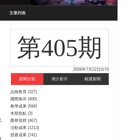
文章列表
第405期
2026年7月22日出刊
新聞分類
簡介影片
精選新聞
品格教育
(327)
國際兩岸
(400)
，
教學成果
(594)
本期焦點
(3)
式
榮譽賀榜
(467)
活動成果
(1213)
競賽成果
(741)
視