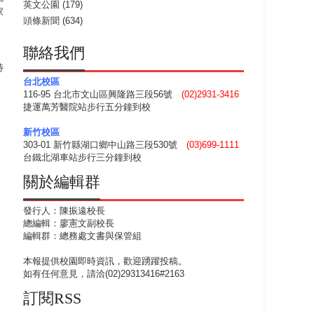
英文公園
(179)
家
頭條新聞
(634)
，
聯絡我們
特
台北校區
116-95 台北市文山區興隆路三段56號
(02)2931-3416
捷運萬芳醫院站步行五分鐘到校
新竹校區
303-01 新竹縣湖口鄉中山路三段530號
(03)699-1111
台鐵北湖車站步行三分鐘到校
關於編輯群
發行人：陳振遠校長
總編輯：廖憲文副校長
編輯群：總務處文書與保管組
本報提供校園即時資訊，歡迎踴躍投稿。
如有任何意見，請洽(02)29313416#2163
訂閱RSS