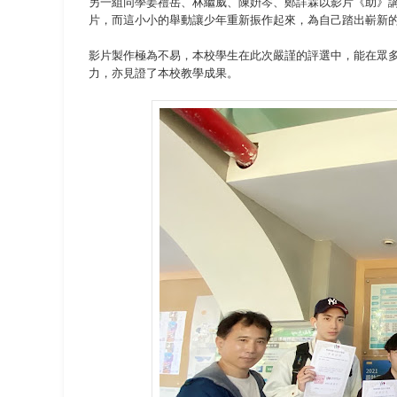
另一組同學姜禮岳、林繼威、陳姸岑、鄭詳霖以影片《助》
片，而這小小的舉動讓少年重新振作起來，為自己踏出嶄新
影片製作極為不易，本校學生在此次嚴謹的評選中，能在眾多
力，亦見證了本校教學成果。