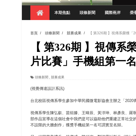
【 第404期 】影視系榮獲59屆美國休士
本期焦點
頭條新聞
國際兩岸
榮
【 第404期 】你抓得到我嗎？數媒系VR
【 第404期 】數媒系《光影潛歷史》榮獲
首頁
/
頭條新聞
/
競賽成果
/
【 第326期 】視傳系榮獲「
【 第404期 】探索空間設計解方 室設系學子於
【 第326期 】視傳系
【 第404期 】從創意到實踐 數媒系學生
【 第404期 】以品格奠基、用領導領航：
片比賽」手機組第一
【 第404期 】此夏，向未來！ 中國科大
頭條新聞
,
競賽成果
領航AI創先例！ 數媒系錄音室獲「杜比全景
(視覺傳達設計系訊)
台北校區視傳系學生參加中華民國微電影協會主辦之「202
視傳系學生陳弘叡、苗烜滕、王暐辰、黃浡珅、林彥良、羅
部作品宣導在這個社會中我們是可以協助他們重建正常社交
不設限的大膽創作」獲獎手機組第一名可謂實至名歸。