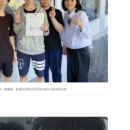
、林繼威、姜禮岳同學(由左而右)與許正妹老師合照