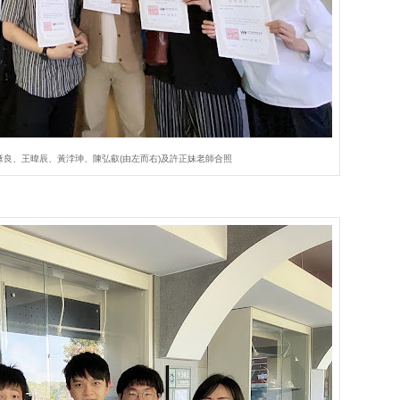
良、王暐辰、黃浡珅、陳弘叡(由左而右)及許正妹老師合照