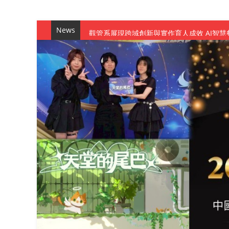
News
觀管系展現跨域創新與實作育人成效 AI智
學務處舉辦「董事長『聊』心室」 上官董事
成人之美成就學生夢想 菁英學程陪伴財金系
金曲陣容強勢進駐！中國科大原民音樂成果展
數媒系《天堂的尾巴》、《礦影》勇奪台灣
師生攜手磨練一個月！觀管系榮獲天籟盃全
一銀彭仁主中國科大開講 解密AI時代的金
通識教育中心主辦「114學年度AI英文自我
數據後的溫度：財金系傑出校友共議「人文
森城建設股份有限公司捐贈 嘉惠行管系莘莘
產學合作新里程！財金系師生參訪中租控股 
英文公園 315期