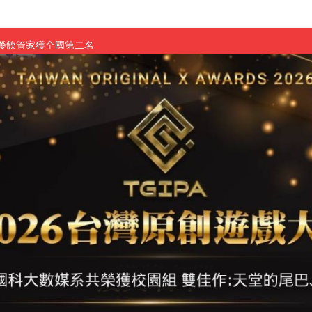
慧餐飲管家獲全國第二名
長與青年學子溫馨對談 傳遞品格與智慧力量
學生蛻變成金融新星
 燃爆傳統與現代
原創遊戲大賞雙佳作
國大專廣播詞競賽英文組佳作
融轉型與數位正義
介紹比賽」成績出爐
素養」 點亮智慧金融時代的跨域新局
學子
探索金融實習優勢