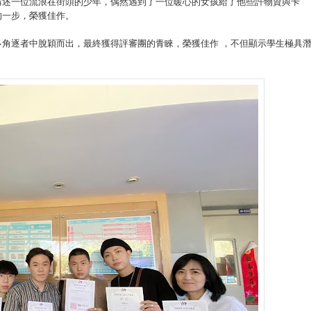
講述一位流浪在街頭的少年，偶然遇到了一位暖心的女孩給了他些許物資與卡
的一步，榮獲佳作。
角逐者中脫穎而出，最終獲得評審團的青睞，榮獲佳作 ，不但顯示學生極具