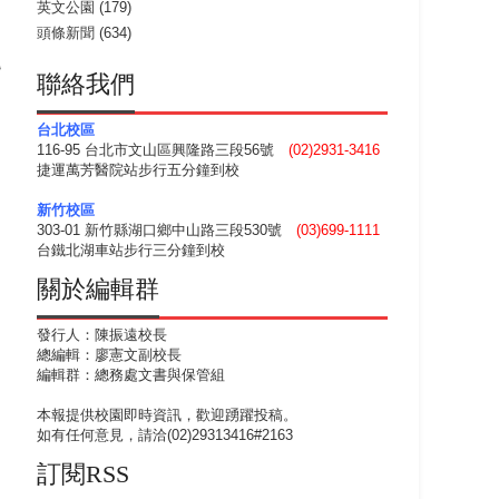
英文公園
(179)
頭條新聞
(634)
潛
聯絡我們
台北校區
116-95 台北市文山區興隆路三段56號
(02)2931-3416
捷運萬芳醫院站步行五分鐘到校
新竹校區
303-01 新竹縣湖口鄉中山路三段530號
(03)699-1111
台鐵北湖車站步行三分鐘到校
關於編輯群
發行人：陳振遠校長
總編輯：廖憲文副校長
編輯群：總務處文書與保管組
本報提供校園即時資訊，歡迎踴躍投稿。
如有任何意見，請洽(02)29313416#2163
訂閱RSS