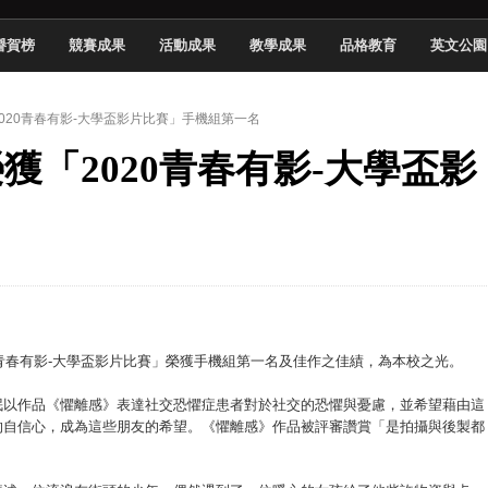
頓國際影展最高榮譽白金獎
譽賀榜
競賽成果
活動成果
教學成果
品格教育
英文公園
新創遊戲抱回金點新秀獎
全國實務專題競賽第一名
2020青春有影-大學盃影片比賽」手機組第一名
 2026 TSID 提出具體舊建築再利用提案
榮獲「2020青春有影-大學盃影
於技專校院電腦動畫競賽嶄露頭角
中國科大雙校區學生會全國賽勇奪佳績
名
新竹畢典青銀共學、逐夢啟航
聲」與「Wwise」雙認證
0青春有影-大學盃影片比賽」榮獲手機組第一名及佳作之佳績，為本校之光。
珉以作品《懼離感》表達社交恐懼症患者對於社交的恐懼與憂慮，並希望藉由這
的自信心，成為這些朋友的希望。《懼離感》作品被評審讚賞「是拍攝與後製都