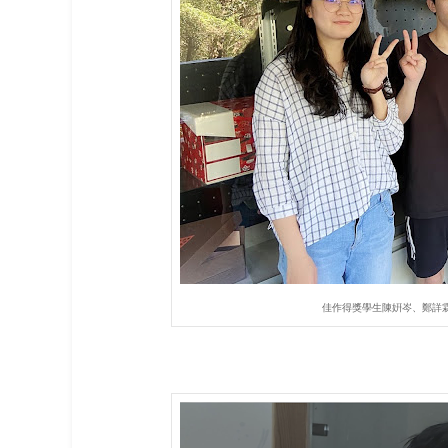
佳作得獎學生陳姸岑、鄭詳霖