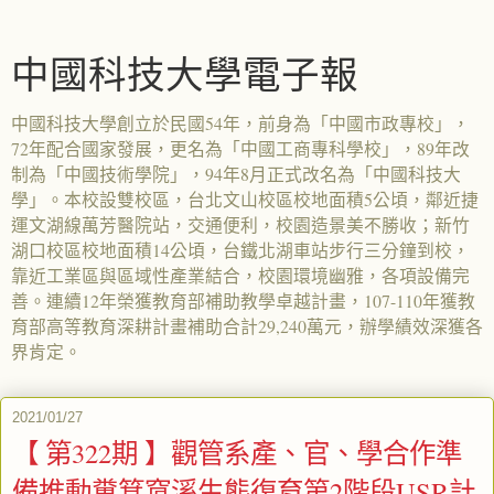
中國科技大學電子報
中國科技大學創立於民國54年，前身為「中國市政專校」，
72年配合國家發展，更名為「中國工商專科學校」，89年改
制為「中國技術學院」，94年8月正式改名為「中國科技大
學」。本校設雙校區，台北文山校區校地面積5公頃，鄰近捷
運文湖線萬芳醫院站，交通便利，校園造景美不勝收；新竹
湖口校區校地面積14公頃，台鐵北湖車站步行三分鐘到校，
靠近工業區與區域性產業結合，校園環境幽雅，各項設備完
善。連續12年榮獲教育部補助教學卓越計畫，107-110年獲教
育部高等教育深耕計畫補助合計29,240萬元，辦學績效深獲各
界肯定。
2021/01/27
【 第322期 】觀管系產、官、學合作準
備推動糞箕窩溪生態復育第2階段USR計