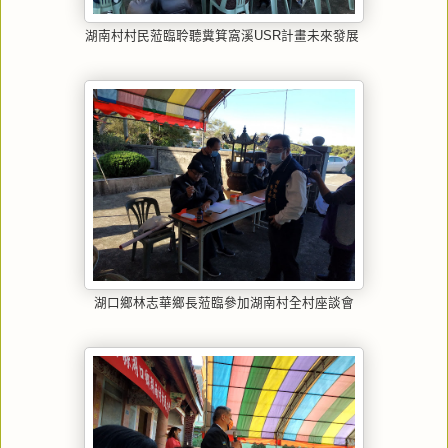
湖南村村民蒞臨聆聽糞箕窩溪USR計畫未來發展
湖口鄉林志華鄉長蒞臨參加湖南村全村座談會