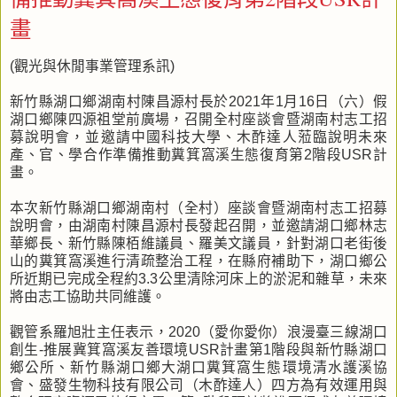
畫
(觀光與休閒事業管理系訊)
新竹縣湖口鄉湖南村陳昌源村長於2021年1月16日（六）假
湖口鄉陳四源祖堂前廣場，召開全村座談會暨湖南村志工招
募說明會，並邀請中國科技大學、木酢達人蒞臨說明未來
產、官、學合作準備推動糞箕窩溪生態復育第2階段USR計
畫。
本次新竹縣湖口鄉湖南村（全村）座談會暨湖南村志工招募
說明會，由湖南村陳昌源村長發起召開，並邀請湖口鄉林志
華鄉長、新竹縣陳栢維議員、羅美文議員，針對湖口老街後
山的糞箕窩溪進行清疏整治工程，在縣府補助下，湖口鄉公
所近期已完成全程約3.3公里清除河床上的淤泥和雜草，未來
將由志工協助共同維護。
觀管系羅旭壯主任表示，2020（愛你愛你）浪漫臺三線湖口
創生-推展冀箕窩溪友善環境USR計畫第1階段與新竹縣湖口
鄉公所、新竹縣湖口鄉大湖口糞箕窩生態環境清水護溪協
會、盛發生物科技有限公司（木酢達人）四方為有效運用與