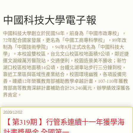
中國科技大學電子報
中國科技大學創立於民國54年，前身為「中國市政專校」，
72年配合國家發展，更名為「中國工商專科學校」，89年改
制為「中國技術學院」，94年8月正式改名為「中國科技大
學」。本校設雙校區，台北文山校區校地面積5公頃，鄰近捷
運文湖線萬芳醫院站，交通便利，校園造景美不勝收；新竹
湖口校區校地面積14公頃，台鐵北湖車站步行三分鐘到校，
靠近工業區與區域性產業結合，校園環境幽雅，各項設備完
善。連續12年榮獲教育部補助教學卓越計畫，107-110年獲教
育部高等教育深耕計畫補助合計29,240萬元，辦學績效深獲各
界肯定。
2020/12/02
【 第319期 】行管系連續十一年獲學海
計畫獎學金 全國第一