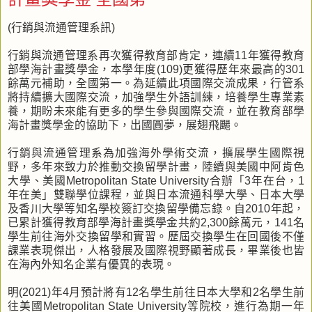
(行銷與流通管理系訊)
行銷與流通管理系再次獲得教育部肯定，連續11年獲得教育
部學海計畫獎學金，本學年度(109)更獲得歷年來最高的301
餘萬元補助，全國第一。為延續此項國際交流成果，行管系
將持續擴大國際交流，加強學生外語訓練，培養學生專業素
養，期盼未來能有更多的學生參與國際交流，並在教育部學
海計畫獎學金的協助下，出國圓夢，展翅飛颺。
行銷與流通管理系為加強海外學術交流，擴展學生國際視
野，多年來致力於推動交換留學計畫，陸續與美國中阿肯色
大學、美國Metropolitan State University合辦「3年在台，1
年在美」雙聯學位課程，並與日本流通科學大學、日本大學
及香川大學等知名學校簽訂交換留學備忘錄。自2010年起，
已累計獲得教育部學海計畫獎學金共約2,300餘萬元，141名
學生前往海外交換留學和實習。歷屆交換學生在回國後不僅
課業表現傑出，人格發展及國際視野顯著成長，畢業後也皆
在海內外知名企業有優異的表現。
明(2021)年4月預計將有12名學生前往日本大學和2名學生前
往美國Metropolitan State University等院校，進行為期一年