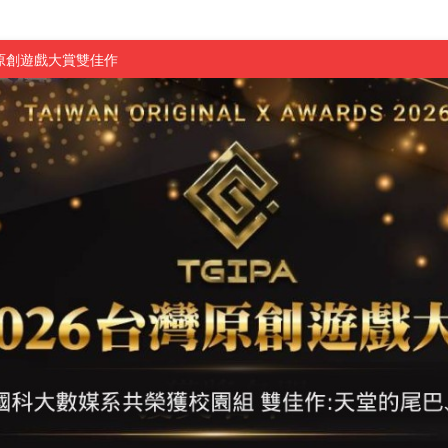
原創遊戲大賞雙佳作
國大專廣播詞競賽英文組佳作
融轉型與數位正義
介紹比賽」成績出爐
素養」 點亮智慧金融時代的跨域新局
學子
探索金融實習優勢
頓國際影展最高榮譽白金獎
新創遊戲抱回金點新秀獎
全國實務專題競賽第一名
 2026 TSID 提出具體舊建築再利用提案