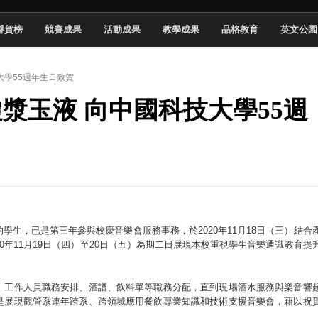
於技專校院電腦動畫競賽嶄露頭角
譽賀榜
競賽成果
活動成果
教學成果
品格教育
英文公園
中國科大雙校區學生會全國賽勇奪佳績
新竹畢典青銀共學、逐夢啟航
技大學55週年生日致賀
聲」與「Wwise」雙認證
瓊漿玉液 向中國科技大學55週
慧餐飲管家獲全國第二名
長與青年學子溫馨對談 傳遞品格與智慧力量
學生蛻變成金融新星
 燃爆傳統與現代
生，已是第三年參與校慶音樂會服務事務，於2020年11月18日（三）結合
0年11月19日（四）至20日（五）為期二日展現本校重視學生音樂通識教育提
、工作人員職務安排、酒譜、飲料單等職務分配，直到現場酒水服務與樂音響
是展現觀管系連年跨系、跨領域應用餐飲專業知識和技術支援音樂會，藉以祝