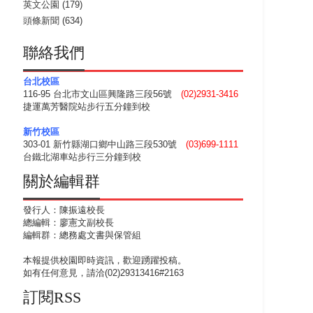
英文公園
(179)
頭條新聞
(634)
聯絡我們
台北校區
116-95 台北市文山區興隆路三段56號
(02)2931-3416
捷運萬芳醫院站步行五分鐘到校
新竹校區
303-01 新竹縣湖口鄉中山路三段530號
(03)699-1111
台鐵北湖車站步行三分鐘到校
關於編輯群
發行人：陳振遠校長
總編輯：廖憲文副校長
編輯群：總務處文書與保管組
本報提供校園即時資訊，歡迎踴躍投稿。
如有任何意見，請洽(02)29313416#2163
訂閱RSS