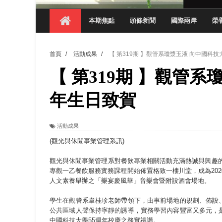
【 第404期 】從創意到實踐 數媒系學生
本期焦點
頭條新聞
國際兩岸
榮
【 第404期 】以品格奠基、用領導領航：
【 第404期 】此夏，向未來！ 中國科大
首頁
/
活動成果
/
【 第319期 】觀管系瓊漿玉液 向中國科
領航AI創先例！ 數媒系錄音室獲「杜比全景
【 第319期 】觀管系
觀管系展現跨域創新與實作育人成效 AI智
學務處舉辦「董事長『聊』心室」 上官董事
年生日致賀
成人之美成就學生夢想 菁英學程陪伴財金系
活動成果
金曲陣容強勢進駐！中國科大原民音樂成果展
(觀光與休閒事業管理系訊)
觀光與休閒事業管理系對餐飲專業相關活動充滿熱誠與興趣的學
專觀一乙餐飲服務實務課程開始佈置格致一樓川堂，成為202
人文素養舉辦之「樂宴慶風華」音樂會暨附設酒會場地。
學生在觀管系韋桂珍老師帶領下，由事前場地的規劃、佈設
公共區域人聲保持寧靜的誘導，實務學習內容豐富又多元，
中國科技大學55週年校慶之務實禮讚。