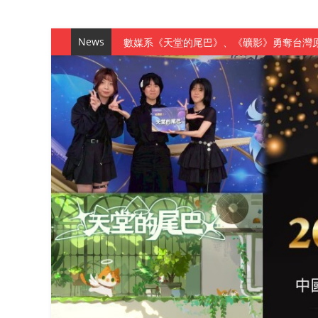
News
數媒系《天堂的尾巴》、《礦影》勇奪台灣
師生攜手磨練一個月！觀管系榮獲天籟盃全
一銀彭仁主中國科大開講 解密AI時代的金
通識教育中心主辦「114學年度AI英文自我
數據後的溫度：財金系傑出校友共議「人文
森城建設股份有限公司捐贈 嘉惠行管系莘莘
產學合作新里程！財金系師生參訪中租控股 
英文公園 315期
【 第404期 】影視系榮獲59屆美國休士
【 第404期 】你抓得到我嗎？數媒系VR
【 第404期 】數媒系《光影潛歷史》榮獲
【 第404期 】探索空間設計解方 室設系學子於