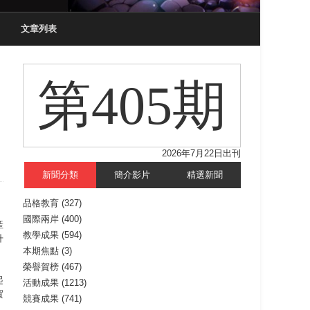
文章列表
第405期
2026年7月22日出刊
新聞分類
簡介影片
精選新聞
品格教育
(327)
國際兩岸
(400)
產
教學成果
(594)
升
本期焦點
(3)
榮譽賀榜
(467)
起
活動成果
(1213)
賀
競賽成果
(741)