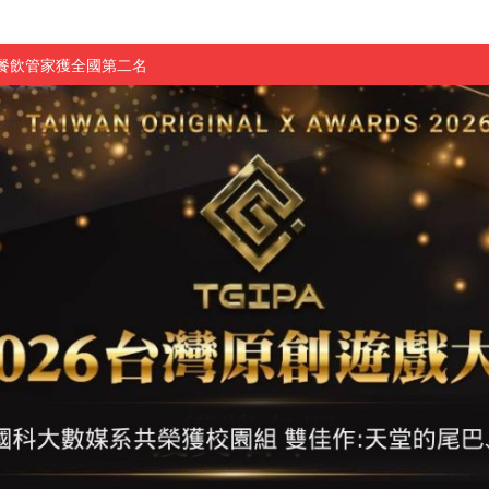
慧餐飲管家獲全國第二名
長與青年學子溫馨對談 傳遞品格與智慧力量
學生蛻變成金融新星
 燃爆傳統與現代
原創遊戲大賞雙佳作
國大專廣播詞競賽英文組佳作
融轉型與數位正義
介紹比賽」成績出爐
素養」 點亮智慧金融時代的跨域新局
學子
探索金融實習優勢