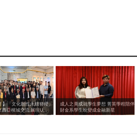
3期 】「文化韌性永續簪纓」
成人之美成就學生夢想 菁英學程陪伴
西亞檳城交流 展現U...
財金系學生蛻變成金融新星