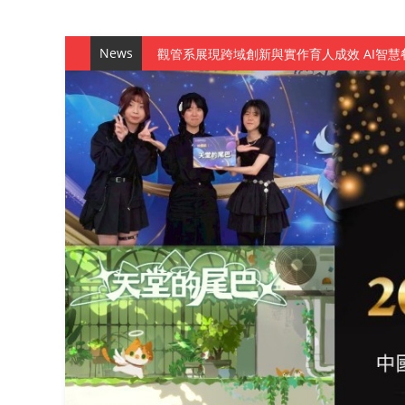
News
觀管系展現跨域創新與實作育人成效 AI智
學務處舉辦「董事長『聊』心室」 上官董事
成人之美成就學生夢想 菁英學程陪伴財金系
金曲陣容強勢進駐！中國科大原民音樂成果展
數媒系《天堂的尾巴》、《礦影》勇奪台灣
師生攜手磨練一個月！觀管系榮獲天籟盃全
一銀彭仁主中國科大開講 解密AI時代的金
通識教育中心主辦「114學年度AI英文自我
數據後的溫度：財金系傑出校友共議「人文
森城建設股份有限公司捐贈 嘉惠行管系莘莘
產學合作新里程！財金系師生參訪中租控股 
英文公園 315期