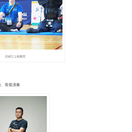
呂紹江上校教官
曲、長笛演奏