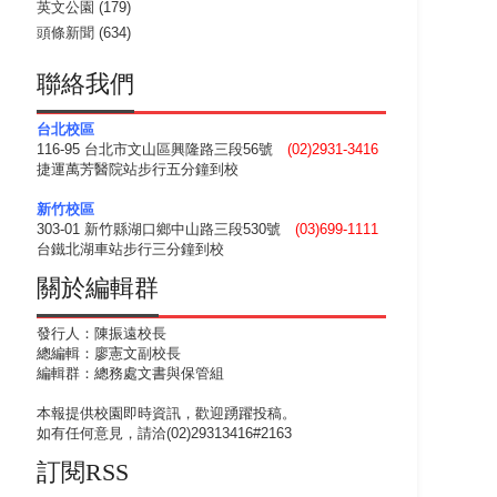
英文公園
(179)
頭條新聞
(634)
聯絡我們
台北校區
116-95 台北市文山區興隆路三段56號
(02)2931-3416
捷運萬芳醫院站步行五分鐘到校
新竹校區
303-01 新竹縣湖口鄉中山路三段530號
(03)699-1111
台鐵北湖車站步行三分鐘到校
關於編輯群
發行人：陳振遠校長
總編輯：廖憲文副校長
編輯群：總務處文書與保管組
本報提供校園即時資訊，歡迎踴躍投稿。
如有任何意見，請洽(02)29313416#2163
訂閱RSS