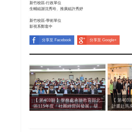
新竹校區-行政單位
生輔組謝沈秀玲、推廣組許秀妤
新竹校區-學術單位
影視系鄭翕中
分享至 Facebook
分享至 Google+
【 第403期 】學務處承辦教育部北二
【 第40
區115年度「社團經營與發展」研...
計畫赴馬來