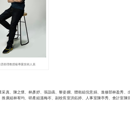
偉丞助理教授級專案技術人員
董采真、陳之懷、林彥妤、張詣函、黎姿嫻、體衛組倪意娟、進修部林盈秀、
、推廣組林宥均、研產組溫梅岑、副校長室洪鈺婷、人事室陳亭秀、會計室陳