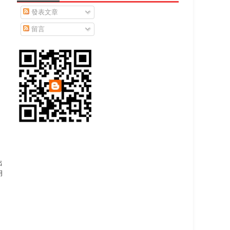
發表文章
留言
出
玥