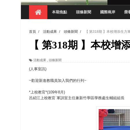
【 第404期 】影視系榮獲59屆美國休士
本期焦點
頭條新聞
國際兩岸
榮
【 第404期 】你抓得到我嗎？數媒系VR
【 第404期 】數媒系《光影潛歷史》榮獲
首頁
/
活動成果
/
頭條新聞
/
【 第318期 】本校增添生力
【 第404期 】探索空間設計解方 室設系學子於
【 第318期 】本校
【 第404期 】從創意到實踐 數媒系學生
【 第404期 】以品格奠基、用領導領航：
活動成果
,
頭條新聞
【 第404期 】此夏，向未來！ 中國科大
(人事室訊)
領航AI創先例！ 數媒系錄音室獲「杜比全景
~歡迎新進教職員加入我們的行列~
*上校教官*(109年8月)
呂紹江上校教官 軍訓室主任兼新竹學區學務處生輔組組長