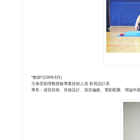
*教師*(109年8月)
王偉丞助理教授級專案技術人員 影視設計系
專長：成音技術、音效設計、混音編曲、電影配樂、理論作