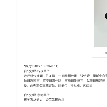
王
*職員*(2019.10~2020.11)
台北校區-行政單位
教行組朱婕穎、許芷瑄、生輔組周欣琳、張怡萱、學輔中心
納組游謹言、環安組潘佳騏、事務組劉懿芹、就服組鄭涵憶
彣、高教辦公室陳容甄、顏依勻、楊祖綾、黃佳音
台北校區-學術單位
應英系林晏如、資工系周欣筠