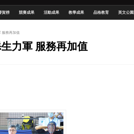
頓國際影展最高榮譽白金獎
譽賀榜
競賽成果
活動成果
教學成果
品格教育
英文公園
新創遊戲抱回金點新秀獎
全國實務專題競賽第一名
軍 服務再加值
 2026 TSID 提出具體舊建築再利用提案
增添生力軍 服務再加值
於技專校院電腦動畫競賽嶄露頭角
中國科大雙校區學生會全國賽勇奪佳績
新竹畢典青銀共學、逐夢啟航
聲」與「Wwise」雙認證